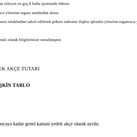
rı izleyen en geç 6 hafta içerisinde ödenir.
ce yönetim organı tarafından alınır.
ın ortaklardan tahsil edilerek şirkete iadesine ilişkin işlemler yönetim organınca ye
malı olarak bilgilerinize sunulmuştur.
EK AKÇE TUTARI
İŞKİN TABLO
caya kadar genel kanuni yedek akçe olarak ayrılır.