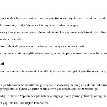
tifa senedi sahiplerine, ortak olmayan yönetim organı üyelerine ve ortaklar dışında
öz konusu borç ortağa ödenecek kâr payı avansından mahsup edilir.
kleştiren şirket, aynı hesap döneminde tekrar kâr payı avansı dağıtmak istediğinde 
a öncelik verilir.
ları toplam kâr payı avans tutarları eşitleninceye kadar devam eder.
r payı avans tutarları eşitlendikten sonra, kalan kâr payı avansı tutarı veya bir so
ERİ
nem finansal tablolara göre de kâr edilmiş olması halinde şirket yönetim organınca;
ye Muhasebe Standartlarına göre şirketin malvarlığını, borç ve yükümlülüklerini, öz 
 gerçeği dürüst, aynen ve aslına sadık surette yansıtacak şekilde hazırlandığı,
ğı, belirtilir. Yapılan hesaplamalara ve diğer şartların yerine getirilmiş olduğuna 
 yapılma usulüne ilişkin karar alınır.