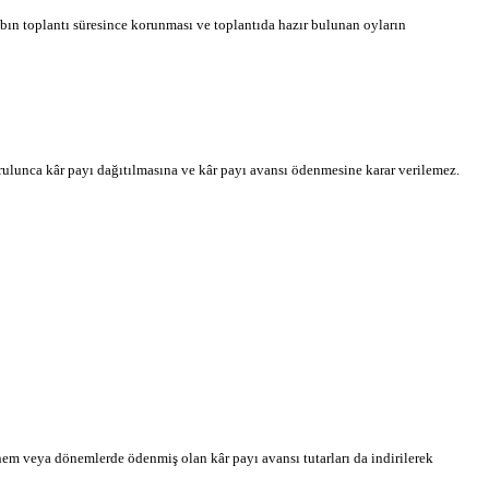
sabın toplantı süresince korunması ve toplantıda hazır bulunan oyların
urulunca kâr payı dağıtılmasına ve kâr payı avansı ödenmesine karar verilemez.
önem veya dönemlerde ödenmiş olan kâr payı avansı tutarları da indirilerek