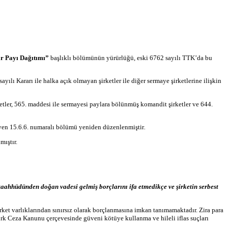
âr Payı Dağıtımı
”
başlıklı bölümünün yürürlüğü, eski 6762 sayılı TTK’da bu
lı Kararı ile halka açık olmayan şirketler ile diğer sermaye şirketlerine ilişkin
etler, 565. maddesi ile sermayesi paylara bölünmüş komandit şirketler ve 644.
leyen 15.6.6. numaralı bölümü yeniden düzenlenmiştir
.
mıştır.
taahhüdünden doğan vadesi gelmiş borçlarını ifa etmedikçe ve şirketin serbest
irket varlıklarından sınırsız olarak borçlanmasına imkan tanımamaktadır. Zira para
Türk Ceza Kanunu çerçevesinde güveni kötüye kullanma ve hileli iflas suçları