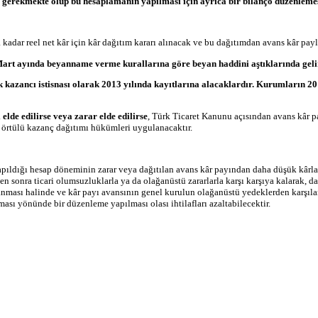
ı gerekmekte olup bu hesaplamanın yapılması için ayrıca bir bilanço düzenlem
dar reel net kâr için kâr dağıtım kararı alınacak ve bu dağıtımdan avans kâr payl
lı Mart ayında beyanname verme kurallarına göre beyan haddini aştıklarında gel
kazancı istisnası olarak 2013 yılında kayıtlarına alacaklardır. Kurumların 2012 
lde edilirse veya zarar elde edilirse
, Türk Ticaret Kanunu açısından avans kâr pay
a örtülü kazanç dağıtımı hükümleri uygulanacaktır.
yapıldığı hesap döneminin zarar veya dağıtılan avans kâr payından daha düşük kârl
ten sonra ticari olumsuzluklarla ya da olağanüstü zararlarla karşı karşıya kalarak, d
lanması halinde ve kâr payı avansının genel kurulun olağanüstü yedeklerden karşı
sı yönünde bir düzenleme yapılması olası ihtilafları azaltabilecektir.