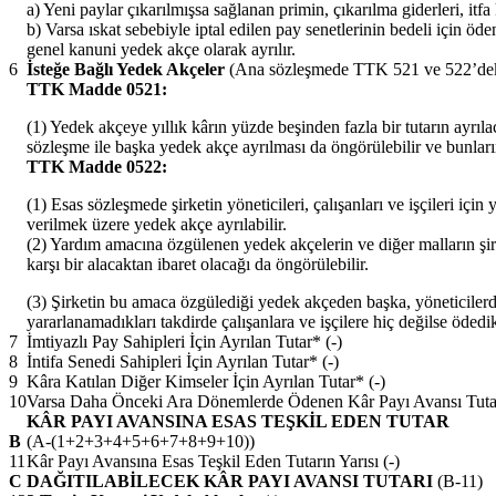
a) Yeni paylar çıkarılmışsa sağlanan primin, çıkarılma giderleri, itf
b) Varsa ıskat sebebiyle iptal edilen pay senetlerinin bedeli için ö
genel kanuni yedek akçe olarak ayrılır.
6
İsteğe Bağlı Yedek Akçeler
(
Ana sözleşmede TTK 521 ve 522’dek
TTK Madde 0521:
(1) Yedek akçeye yıllık kârın yüzde beşinden fazla bir tutarın ayr
sözleşme ile başka yedek akçe ayrılması da öngörülebilir ve bunları
TTK Madde 0522:
(1) Esas sözleşmede şirketin yöneticileri, çalışanları ve işçileri i
verilmek üzere yedek akçe ayrılabilir.
(2) Yardım amacına özgülenen yedek akçelerin ve diğer malların şirk
karşı bir alacaktan ibaret olacağı da öngörülebilir.
(3) Şirketin bu amaca özgülediği yedek akçeden başka, yöneticilerde
yararlanamadıkları takdirde çalışanlara ve işçilere hiç değilse ödedikl
7
İmtiyazlı Pay Sahipleri İçin Ayrılan Tutar* (-)
8
İntifa Senedi Sahipleri İçin Ayrılan Tutar* (-)
9
Kâra Katılan Diğer Kimseler İçin Ayrılan Tutar* (-)
10
Varsa Daha Önceki Ara Dönemlerde Ödenen Kâr Payı Avansı Tutar
KÂR PAYI AVANSINA ESAS TEŞKİL EDEN TUTAR
B
(A-(1+2+3+4+5+6+7+8+9+10))
11
Kâr Payı Avansına Esas Teşkil Eden Tutarın Yarısı (-)
C
DAĞITILABİLECEK KÂR PAYI AVANSI TUTARI
(B-11)