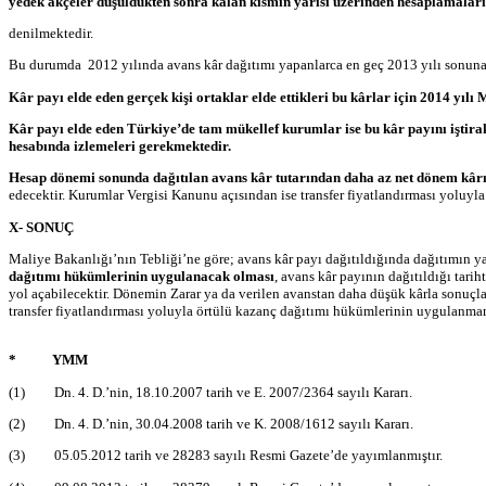
yedek akçeler düşüldükten sonra kalan kısmın yarısı üzerinden hesaplamalar
denilmektedir.
Bu durumda 2012 yılında avans kâr dağıtımı yapanlarca en geç 2013 yılı sonuna ka
Kâr payı elde eden gerçek kişi ortaklar elde ettikleri bu kârlar için 2014 yı
Kâr payı elde eden Türkiye’de tam mükellef kurumlar ise bu kâr payını iştirak 
hesabında izlemeleri gerekmektedir.
Hesap dönemi sonunda dağıtılan avans kâr tutarından daha az net dönem kârı e
edecektir. Kurumlar Vergisi Kanunu açısından ise transfer fiyatlandırması yoluyl
X- SONUÇ
Maliye Bakanlığı’nın Tebliği’ne göre; avans kâr payı dağıtıldığında dağıtımın 
dağıtımı hükümlerinin uygulanacak olması
, avans kâr payının dağıtıldığı tarih
yol açabilecektir. Dönemin Zarar ya da verilen avanstan daha düşük kârla sonuç
transfer fiyatlandırması yoluyla örtülü kazanç dağıtımı hükümlerinin uygulanmama
* YMM
(1)
Dn. 4. D.’nin, 18.10.2007 tarih ve E. 2007/2364 sayılı Kararı.
(2)
Dn. 4. D.’nin, 30.04.2008 tarih ve K. 2008/1612 sayılı Kararı.
(3) 05.05.2012 tarih ve 28283 sayılı Resmi Gazete’de yayımlanmıştır.