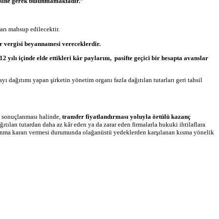
esine gerek bulunmamaktadır.”
arı mahsup edilecektir.
ir vergisi beyannamesi vereceklerdir.
yılı içinde elde ettikleri kâr paylarını, pasifte geçici bir hesapta avanslar
ı dağıtımı yapan şirketin yönetim organı fazla dağıtılan tutarları geri tahsil
a sonuçlanması halinde,
transfer fiyatlandırması yoluyla örtülü kazanç
ağıtılan tutardan daha az kâr eden ya da zarar eden firmalarla hukuki ihtilaflara
lanma kararı vermesi durumunda olağanüstü yedeklerden karşılanan kısma yönelik