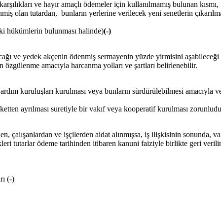
a karşılıkları ve hayır amaçlı ödemeler için kullanılmamış bulunan kısmı,
denmiş olan tutardan, bunların yerlerine verilecek yeni senetlerin çıkarı
i hükümlerin bulunması halinde)
(-)
ılacağı ve yedek akçenin ödenmiş sermayenin yüzde yirmisini aşabilece
n özgülenme amacıyla harcanma yolları ve şartları belirlenebilir.
çin yardım kuruluşları kurulması veya bunların sürdürülebilmesi amacıyla 
etten ayrılması suretiyle bir vakıf veya kooperatif kurulması zorunludur
n, çalışanlardan ve işçilerden aidat alınmışsa, iş ilişkisinin sonunda, 
eri tutarlar ödeme tarihinden itibaren kanuni faiziyle birlikte geri verilir
ı (-)