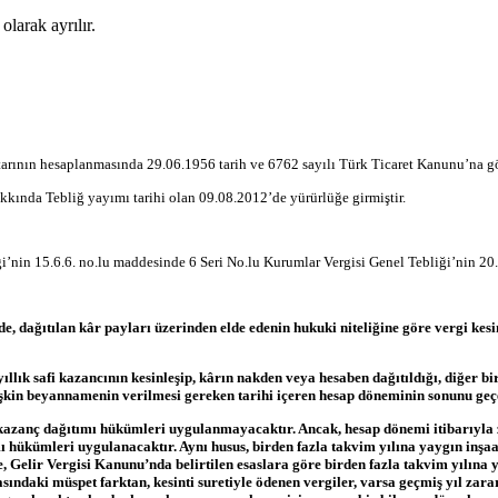
olarak ayrılır.
utarının hesaplanmasında 29.06.1956 tarih ve 6762 sayılı Türk Ticaret Kanunu’na gö
kında Tebliğ yayımı tarihi olan 09.08.2012’de yürürlüğe girmiştir.
’nin 15.6.6. no.lu maddesinde 6 Seri No.lu Kurumlar Vergisi Genel Tebliği’nin 20. 
 dağıtılan kâr payları üzerinden elde edenin hukuki niteliğine göre vergi kesint
llık safi kazancının kesinleşip, kârın nakden veya hesaben dağıtıldığı, diğer b
 ilişkin beyannamenin verilmesi gereken tarihi içeren hesap döneminin sonunu ge
lü kazanç dağıtımı hükümleri uygulanmayacaktır. Ancak, hesap dönemi itibarıyl
ı hükümleri uygulanacaktır. Aynı husus, birden fazla takvim yılına yaygın inşa
 Gelir Vergisi Kanunu’nda belirtilen esaslara göre birden fazla takvim yılına y
rasındaki müspet farktan, kesinti suretiyle ödenen vergiler, varsa geçmiş yıl z