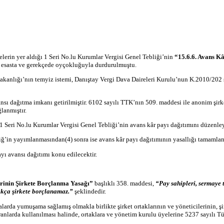
lerin yer aldığı 1 Seri No.lu Kurumlar Vergisi Genel Tebliği
’
nin
“
15.6.6. Avans K
le esasta ve gerekçede oyçokluğuyla durdurulmuştu.
kanlığı’nın temyiz istemi, Danıştay Vergi Dava Daireleri Kurulu’nun K.2010/202 sayı
ansı dağıtma imkanı getirilmiştir. 6102 sayılı TTK’nın 509. maddesi ile anonim şirk
lanmıştır.
e 1 Seri No.lu Kurumlar Vergisi Genel Tebliği’nin avans kâr payı dağıtımını düzen
ğ’in yayımlanmasından(4) sonra ise avans kâr payı dağıtımının yasallığı tamamlan
yı avansı dağıtımı konu edilecektir.
erinin Şirkete Borçlanma Yasağı”
başlıklı 358. maddesi,
“Pay sahipleri, sermaye 
dıkça şirkete borçlanamaz.”
şeklindedir.
larda yumuşama sağlamış olmakla birlikte şirket ortaklarının ve yöneticilerinin, ş
oranlarda kullanılması halinde, ortaklara ve yönetim kurulu üyelerine 5237 sayılı 