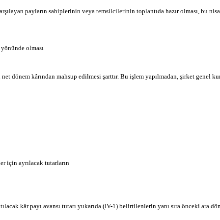
arşılayan payların sahiplerinin veya temsilcilerinin toplantıda hazır olması, bu ni
ı yönünde olması
ın net dönem kârından mahsup edilmesi şarttır. Bu işlem yapılmadan, şirket genel k
er için ayrılacak tutarların
lacak kâr payı avansı tutarı yukarıda (IV-1) belirtilenlerin yanı sıra önceki ara d