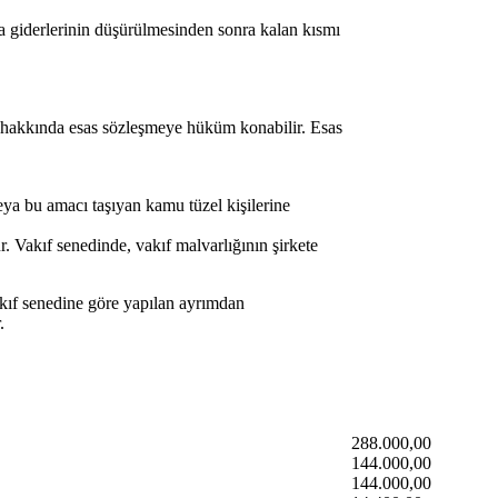
lma giderlerinin düşürülmesinden sonra kalan kısmı
ği hakkında esas sözleşmeye hüküm konabilir. Esas
veya bu amacı taşıyan kamu tüzel kişilerine
. Vakıf senedinde, vakıf malvarlığının şirkete
vakıf senedine göre yapılan ayrımdan
.
288.000,00
144.000,00
144.000,00