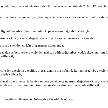
y sahibine, hem cari faiz üzerinden faiz ve hem de bu faize ait %18 KDV hesaplanac
irketten borç almanın maliyeti, kâr payı avansı müessesesine önem kazandırmaktadır
iğ hükümlerine göre şirketlerin kâr payı avansı dağıtabilmeleri için,
sında kâr payı avansı dağıtılmasına ilişkin karar alınması ve bu kararda,
acak tutarda net dönem kârı oluşmaması durumunda;
 yer alan serbest yedek akçelerden mahsup edileceği, serbest yedek akçe tutarının d
 edileceği,
rbest yedek akçelerin öncelikle oluşan zararın mahsubunda kullanılacağı, bu akçeler
e iade edileceği,
an mahsubu sonrasında bakiye serbest yedek akçe tutarının dağıtılan kâr payı avans
ın yönetim organının ihtarı üzerine ortaklar tarafından şirkete iade edileceği
lık ara dönem finansal tablolara göre kâr edilmiş olması,