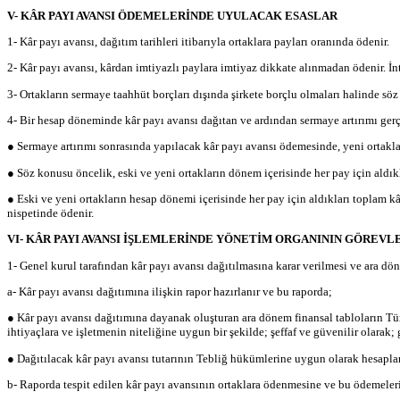
V- KÂR PAYI AVANSI ÖDEMELERİNDE UYULACAK ESASLAR
1- Kâr payı avansı, dağıtım tarihleri itibarıyla ortaklara payları oranında ödenir.
2- Kâr payı avansı, kârdan imtiyazlı paylara imtiyaz dikkate alınmadan ödenir. İn
3- Ortakların sermaye taahhüt borçları dışında şirkete borçlu olmaları halinde s
4- Bir hesap döneminde kâr payı avansı dağıtan ve ardından sermaye artırımı gerçe
● Sermaye artırımı sonrasında yapılacak kâr payı avansı ödemesinde, yeni ortaklar
● Söz konusu öncelik, eski ve yeni ortakların dönem içerisinde her pay için aldık
● Eski ve yeni ortakların hesap dönemi içerisinde her pay için aldıkları toplam kâ
nispetinde ödenir.
VI- KÂR PAYI AVANSI İŞLEMLERİNDE YÖNETİM ORGANININ GÖREVL
1- Genel kurul tarafından kâr payı avansı dağıtılmasına karar verilmesi ve ara dö
a-
Kâr payı avansı dağıtımına ilişkin rapor hazırlanır ve bu raporda;
● Kâr payı avansı dağıtımına dayanak oluşturan ara dönem finansal tabloların Türki
ihtiyaçlara ve işletmenin niteliğine uygun bir şekilde; şeffaf ve güvenilir olarak;
● Dağıtılacak kâr payı avansı tutarının Tebliğ hükümlerine uygun olarak hesaplandı
b- Raporda tespit edilen kâr payı avansının ortaklara ödenmesine ve bu ödemelerin