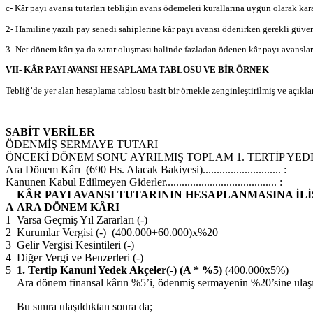
c- Kâr payı avansı tutarları tebliğin avans ödemeleri kurallarına uygun olarak kara
2- Hamiline yazılı pay senedi sahiplerine kâr payı avansı ödenirken gerekli güven
3- Net dönem kârı ya da zarar oluşması halinde fazladan ödenen kâr payı avansların
VII- KÂR PAYI AVANSI HESAPLAMA TABLOSU VE BİR ÖRNEK
Tebliğ’de yer alan hesaplama tablosu basit bir örnekle zenginleştirilmiş ve açıkla
SABİT VERİLER
ÖDENMİŞ SERMAYE TUTARI
ÖNCEKİ DÖNEM SONU AYRILMIŞ TOPLAM 1. TERTİP YED
Ara Dönem Kârı (690 Hs. Alacak Bakiyesi)............................ :
Kanunen Kabul Edilmeyen Giderler........................................ :
KÂR PAYI AVANSI TUTARININ HESAPLANMASINA İL
A
ARA DÖNEM KÂRI
1
Varsa Geçmiş Yıl Zararları (-)
2
Kurumlar Vergisi (-) (400.000+60.000)x%20
3
Gelir Vergisi Kesintileri (-)
4
Diğer Vergi ve Benzerleri (-)
5
1. Tertip Kanuni Yedek Akçeler(-) (A * %5)
(400.000x5%)
Ara dönem finansal kârın %5’i, ödenmiş sermayenin %20’sine ulaşın
Bu sınıra ulaşıldıktan sonra da;