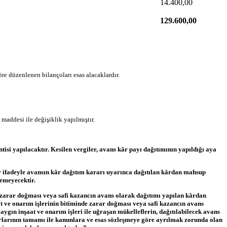
14.400,00
129.600,00
re düzenlenen bilançoları esas alacaklardır.
maddesi ile değişiklik yapılmıştır.
isi yapılacaktır. Kesilen vergiler, avans kâr payı dağıtımının yapıldığı aya
ir ifadeyle avansın kâr dağıtım kararı uyarınca dağıtılan kârdan mahsup
çemeyecektir.
a zarar doğması veya safi kazancın avans olarak dağıtımı yapılan kârdan
at ve onarım işlerinin bitiminde zarar doğması veya safi kazancın avans
aygın inşaat ve onarım işleri ile uğraşan mükelleflerin, dağıtılabilecek avans
ararlarının tamamı ile kanunlara ve esas sözleşmeye göre ayrılmak zorunda olan