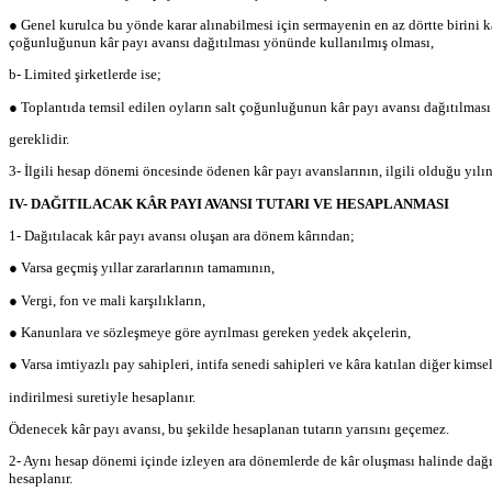
● Genel kurulca bu yönde karar alınabilmesi için sermayenin en az dörtte birini k
çoğunluğunun kâr payı avansı dağıtılması yönünde kullanılmış olması,
b- Limited şirketlerde ise;
● Toplantıda temsil edilen oyların salt çoğunluğunun kâr payı avansı dağıtılmas
gereklidir.
3- İlgili hesap dönemi öncesinde ödenen kâr payı avanslarının, ilgili olduğu yıl
IV- DAĞITILACAK KÂR PAYI AVANSI TUTARI VE HESAPLANMASI
1- Dağıtılacak kâr payı avansı oluşan ara dönem kârından;
● Varsa geçmiş yıllar zararlarının tamamının,
● Vergi, fon ve mali karşılıkların,
● Kanunlara ve sözleşmeye göre ayrılması gereken yedek akçelerin,
● Varsa imtiyazlı pay sahipleri, intifa senedi sahipleri ve kâra katılan diğer kimsel
indirilmesi suretiyle hesaplanır.
Ödenecek kâr payı avansı, bu şekilde hesaplanan tutarın yarısını geçemez.
2- Aynı hesap dönemi içinde izleyen ara dönemlerde de kâr oluşması halinde dağıtı
hesaplanır.