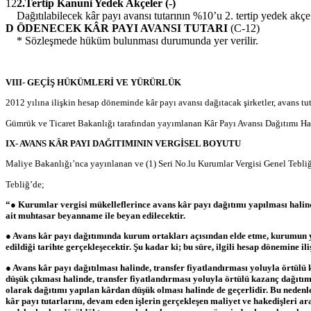
12
2.Tertip Kanuni Yedek Akçeler (-)
Dağıtılabilecek kâr payı avansı tutarının %10’u 2. tertip yedek akçe 
D
ÖDENECEK KÂR PAYI AVANSI TUTARI
(C-12)
* Sözleşmede hüküm bulunması durumunda yer verilir.
VIII- GEÇİŞ HÜKÜMLERİ VE YÜRÜRLÜK
2012 yılına ilişkin hesap döneminde kâr payı avansı dağıtacak şirketler, avans t
Gümrük ve Ticaret Bakanlığı tarafından yayımlanan Kâr Payı Avansı Dağıtımı Hak
IX- AVANS KÂR PAYI DAĞITIMININ VERGİSEL BOYUTU
Maliye Bakanlığı’nca yayınlanan ve (1) Seri No.lu Kurumlar Vergisi Genel Tebliği
Tebliğ’de;
“● Kurumlar vergisi mükelleflerince avans kâr payı dağıtımı yapılması halinde,
ait muhtasar beyanname ile beyan edilecektir.
● Avans kâr payı dağıtımında kurum ortakları açısından elde etme, kurumun yı
edildiği tarihte gerçekleşecektir. Şu kadar ki; bu süre, ilgili hesap dönemine
● Avans kâr payı dağıtılması halinde, transfer fiyatlandırması yoluyla örtü
düşük çıkması halinde, transfer fiyatlandırması yoluyla örtülü kazanç dağıtım
olarak dağıtımı yapılan kârdan düşük olması halinde de geçerlidir. Bu nedenle,
kâr payı tutarlarını, devam eden işlerin gerçekleşen maliyet ve hakedişleri a