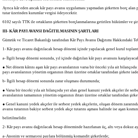
Ayrıca kâr eden ancak kâr payı avansı uygulaması yapmadan şirketten borç alan pa
tutar üzerinden kurumlar vergisi ödeyecektir.
6102 sayılı TTK ile ortakların şirketten borçlanmalarına getirilen hükümler ve ş
III- KÂR PAYI AVANSI DAĞITILMASININ ŞARTLARI
Gümrük ve Ticaret Bakanlığı tarafından Kâr Payı Avansı Dağıtımı Hakkındaki Tebl
1- Kâr payı avansı dağıtılacak hesap dönemi içinde yapılacak genel kurul toplantı
a- İlgili hesap dönemi sonunda, yıl içinde dağıtılan kâr payı avansını karşılay
● Net dönem kârını aşan kâr payı avanslarının varsa bir önceki yıla ait bilançoda
payı avanslarının yönetim organının ihtarı üzerine ortaklar tarafından şirkete iade
b- İlgili hesap dönemi sonunda zarar oluşması durumunda;
● Varsa bir önceki yıla ait bilançoda yer alan genel kanuni yedek akçeler ile se
avanslarının tamamının yönetim organının ihtarı üzerine ortaklar tarafından şirket
● Genel kanuni yedek akçeler ile serbest yedek akçelerin, oluşan dönem zararınd
avansı tutarının bakiye serbest yedek akçe tutarını aşması halinde ise aşan kısmın
belirtilmelidir.
2- Kâr payı avansı dağıtılacak hesap döneminde hazırlanan üç, altı veya dokuz ay
a- Anonim ve sermayesi paylara bölünmüş komandit şirketlerde;