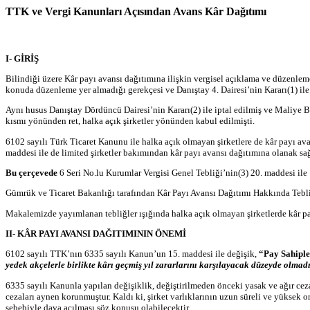
TTK ve Vergi Kanunları Açısından Avans Kâr Dağıtımı
I- GİRİŞ
Bilindiği üzere Kâr payı avansı dağıtımına ilişkin vergisel açıklama ve düzenleme
konuda düzenleme yer almadığı gerekçesi ve Danıştay 4. Dairesi’nin Kararı(1) i
Aynı husus Danıştay Dördüncü Dairesi’nin Kararı(2) ile iptal edilmiş ve Maliye Ba
kısmı yönünden ret, halka açık şirketler yönünden kabul edilmişti.
6102 sayılı Türk Ticaret Kanunu ile halka açık olmayan şirketlere de kâr payı av
maddesi ile de limited şirketler bakımından kâr payı avansı dağıtımına olanak sağ
Bu çerçevede
6 Seri No.lu Kurumlar Vergisi Genel Tebliği’nin(3) 20. maddesi il
Gümrük ve Ticaret Bakanlığı tarafından Kâr Payı Avansı Dağıtımı Hakkında Tebli
Makalemizde yayımlanan tebliğler ışığında halka açık olmayan şirketlerde kâr pa
II- KÂR PAYI AVANSI DAĞITIMININ ÖNEMİ
6102 sayılı TTK’nın 6335 sayılı Kanun’un 15. maddesi ile
değişik,
“Pay Sahip
l
yedek akçelerle birlikte kârı geçmiş yıl zararlarını karşılayacak düzeyde olma
6335 sayılı Kanunla yapılan değişiklik, değiştirilmeden önceki yasak ve ağır ceza
cezaları aynen korunmuştur. Kaldı ki, şirket varlıklarının uzun süreli ve yüksek 
sebebiyle dava açılması söz konusu olabilecektir.