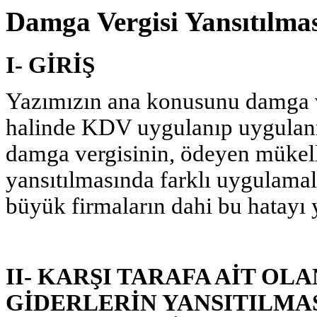
Damga Vergisi Yansıtılm
I- GİRİŞ
Yazımızın ana konusunu damga ve
halinde KDV uygulanıp uygulanm
damga vergisinin, ödeyen mükelle
yansıtılmasında farklı uygulamala
büyük firmaların dahi bu hatayı 
II- KARŞI TARAFA AİT OL
GİDERLERİN YANSITILMA