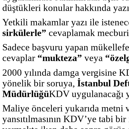
düştükleri konular hakkında yazıl
Yetkili makamlar yazı ile istene
sirkülerle”
cevaplamak mecburiy
Sadece başvuru yapan mükellefe 
cevaplar
“mukteza”
veya
“özel
2000 yılında damga vergisine 
yönelik bir soruya,
İstanbul Def
Müdürlüğü
KDV uygulanacağı y
Maliye önceleri yukarıda metni 
yansıtılmasının KDV’ye tabi bir