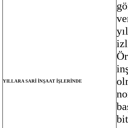
gö
ve
yı
iz
Ör
in
ol
YILLARA SARİ İNŞAAT İŞLERİNDE
no
ba
bi