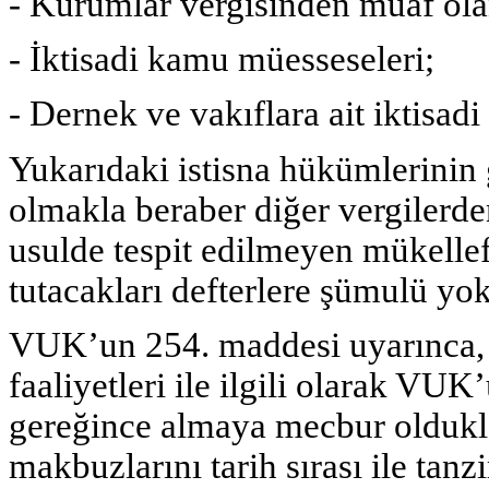
- Kurumlar vergisinden muaf ola
- İktisadi kamu müesseseleri;
- Dernek ve vakıflara ait iktisadi 
Yukarıdaki istisna hükümlerinin
olmakla beraber diğer vergilerden
usulde tespit edilmeyen mükellef
tutacakları defterlere şümulü yok
VUK’un 254. maddesi uyarınca, 
faaliyetleri ile ilgili olarak VU
gereğince almaya mecbur olduklar
makbuzlarını tarih sırası ile tanz