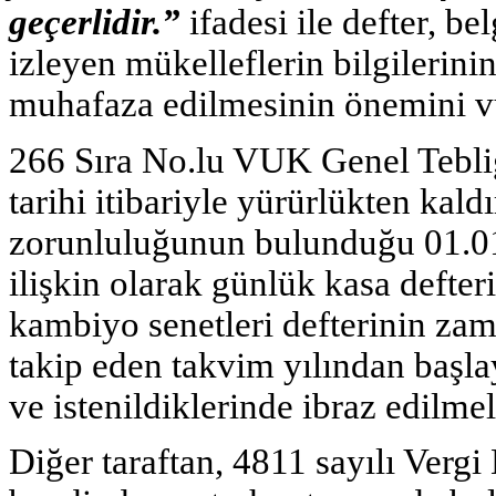
geçerlidir.”
ifadesi ile defter, be
izleyen mükelleflerin bilgilerin
muhafaza edilmesinin önemini v
266 Sıra No.lu VUK Genel Tebliğ
tarihi itibariyle yürürlükten kald
zorunluluğunun bulunduğu 01.01
ilişkin olarak günlük kasa defteri
kambiyo senetleri defterinin zama
takip eden takvim yılından başla
ve istenildiklerinde ibraz edilme
Diğer taraftan, 4811 sayılı Verg