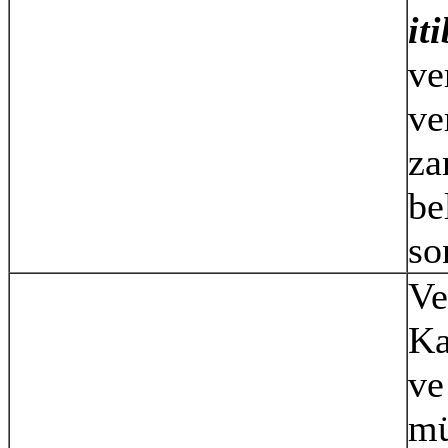
it
ve
ve
za
be
so
Ve
Ka
ve
mü