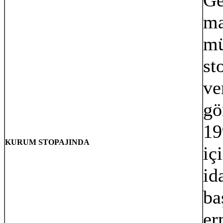
ma
mü
st
ve
gö
19
KURUM STOPAJINDA
iç
id
ba
er