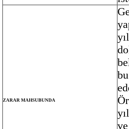
Ge
ya
yı
do
be
bu
ed
Ör
ZARAR MAHSUBUNDA
yı
ve