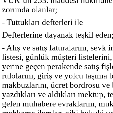
VUK’un 253. maddesi hükmüne g
zorunda olanlar;
- Tuttukları defterleri ile
Defterlerine dayanak teşkil eden
- Alış ve satış faturalarını, sevk i
listesi, günlük müşteri listelerin
yerine geçen perakende satış fişl
rulolarını, giriş ve yolcu taşıma 
makbuzlarını, ücret bordrosu ve 
yazdıkları ve aldıkları mektup, t
gelen muhabere evraklarını, mu
mahkeme ilamları gibi hukuki ves