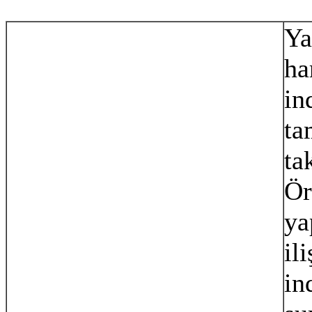
Ya
ha
in
ta
ta
Ör
ya
il
in