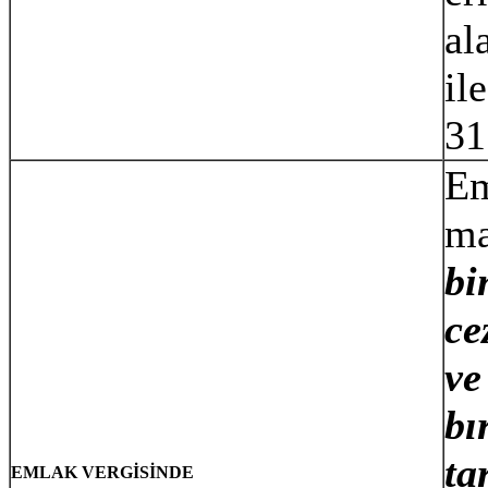
al
il
31
Em
ma
bi
ce
ve
bı
ta
EMLAK VERGİSİNDE