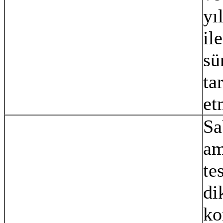
yı
il
sü
ta
et
Sa
am
te
di
ko