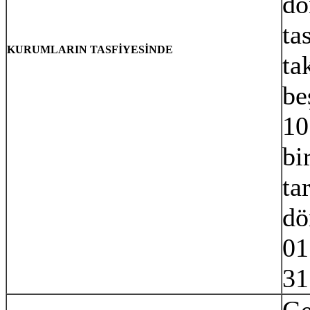
dö
ta
KURUMLARIN TASFİYESİNDE
ta
be
10
bi
ta
dö
01
31
Ge