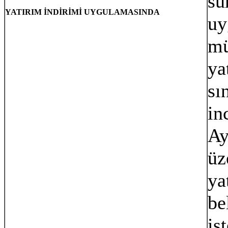
su
YATIRIM İNDİRİMİ UYGULAMASINDA
uy
mü
ya
sı
in
Ay
üz
ya
be
is