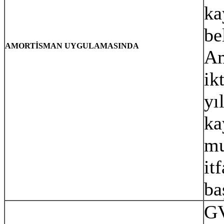
ka
be
AMORTİSMAN UYGULAMASINDA
Am
ik
yı
ka
mu
it
ba
GV