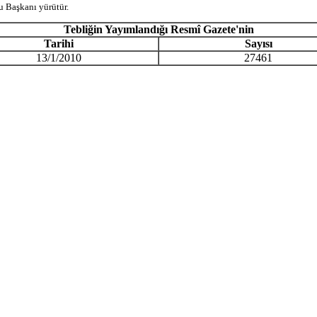
 Başkanı yürütür.
Tebli
ğ
in Yay
ı
mland
ığı
Resm
î
Gazete'nin
Tarihi
Say
ı
s
ı
13/1/2010
27461