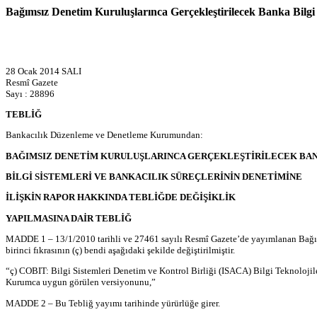
Bağımsız Denetim Kuruluşlarınca Gerçekleştirilecek Banka Bilgi 
28 Ocak 2014 SALI
Resmî Gazete
Sayı : 28896
TEBLİĞ
Bankacılık Düzenleme ve Denetleme Kurumundan:
BAĞIMSIZ DENETİM KURULUŞLARINCA GERÇEKLEŞTİRİLECEK BA
BİLGİ SİSTEMLERİ VE BANKACILIK SÜREÇLERİNİN DENETİMİNE
İLİŞKİN RAPOR HAKKINDA TEBLİĞDE DEĞİŞİKLİK
YAPILMASINA DAİR TEBLİĞ
MADDE 1 – 13/1/2010 tarihli ve 27461 sayılı Resmî Gazete’de yayımlanan Bağıms
birinci fıkrasının (ç) bendi aşağıdaki şekilde değiştirilmiştir.
“ç) COBIT: Bilgi Sistemleri Denetim ve Kontrol Birliği (ISACA) Bilgi Teknolojile
Kurumca uygun görülen versiyonunu,”
MADDE 2 – Bu Tebliğ yayımı tarihinde yürürlüğe girer.