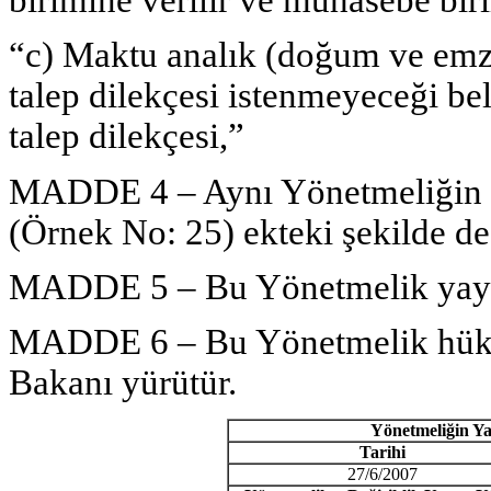
birimine verilir ve muhasebe bir
“c) Maktu analık (doğum ve emz
talep dilekçesi istenmeyeceği be
talep dilekçesi,”
MADDE 4 – Aynı Yönetmeliğin ek
(Örnek No: 25) ekteki şekilde deği
MADDE 5 – Bu Yönetmelik yayımı
MADDE 6 – Bu Yönetmelik hükü
Bakanı yürütür.
Y
ö
netmeli
ğ
in Y
Tarihi
27/6/2007