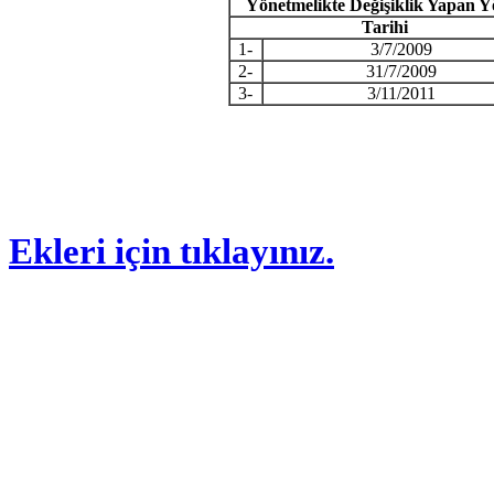
Y
ö
netmelikte De
ğ
i
ş
iklik Yapan Y
Tarihi
1-
3/7/2009
2-
31/7/2009
3-
3/11/2011
Ekleri için tıklayınız.