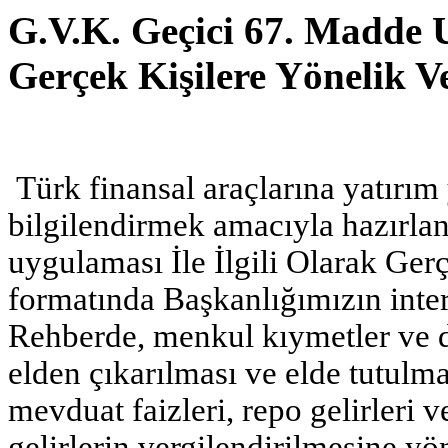
G.V.K. Geçici 67. Madde U
Gerçek Kişilere Yönelik V
Türk finansal araçlarına yatırım 
bilgilendirmek amacıyla hazırla
uygulaması İle İlgili Olarak Ger
formatında Başkanlığımızın inter
Rehberde, menkul kıymetler ve d
elden çıkarılması ve elde tutulmas
mevduat faizleri, repo gelirleri 
gelirlerin vergilendirilmesine yön