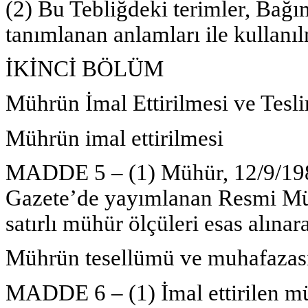
(2) Bu Tebliğdeki terimler, Bağ
tanımlanan anlamları ile kullanılm
İKİNCİ BÖLÜM
Mührün İmal Ettirilmesi ve Tesl
Mührün imal ettirilmesi
MADDE 5 – (1) Mühür, 12/9/1984
Gazete’de yayımlanan Resmi Müh
satırlı mühür ölçüleri esas alına
Mührün tesellümü ve muhafazas
MADDE 6 – (1) İmal ettirilen müh