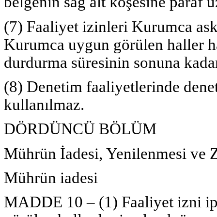
belgenin sağ alt köşesine paraf ü
(7) Faaliyet izinleri Kurumca as
Kurumca uygun görülen haller ha
durdurma süresinin sonuna kada
(8) Denetim faaliyetlerinde den
kullanılmaz.
DÖRDÜNCÜ BÖLÜM
Mührün İadesi, Yenilenmesi ve Z
Mührün iadesi
MADDE 10 – (1) Faaliyet izni ip