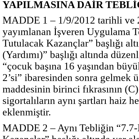
YAPILMASINA DAİR TEBLİ
MADDE 1 – 1/9/2012 tarihli ve 
yayımlanan İşveren Uygulama Te
Tutulacak Kazançlar” başlığı al
(Yardımı)” başlığı altında düzenl
“çocuk başına 16 yaşından büyükl
2’si” ibaresinden sonra gelmek ü
maddesinin birinci fıkrasının (C
sigortalıların aynı şartları haiz 
eklenmiştir.
MADDE 2 – Aynı Tebliğin “7.7-