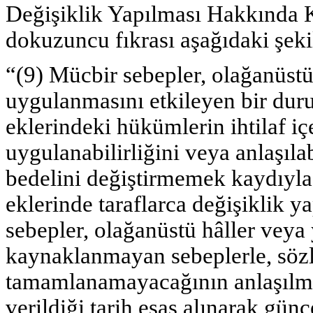
Değişiklik Yapılması Hakkında
dokuzuncu fıkrası aşağıdaki şekil
“(9) Mücbir sebepler, olağanüstü
uygulanmasını etkileyen bir du
eklerindeki hükümlerin ihtilaf i
uygulanabilirliğini veya anlaşıla
bedelini değiştirmemek kaydıyla
eklerinde taraflarca değişiklik y
sebepler, olağanüstü hâller vey
kaynaklanmayan sebeplerle, sözl
tamamlanamayacağının anlaşılması
verildiği tarih esas alınarak gün