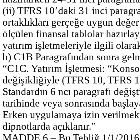
(ii) TFRS 10’daki 31 inci paragr
ortaklıkları gerçeğe uygun değer 
ölçülen finansal tablolar hazırl
yatırım işletmeleriyle ilgili olar
b) C1B Paragrafından sonra gelm
“C1C. Yatırım İşletmesi: “Konso
değişikliğiyle (TFRS 10, TFRS 12
Standardın 6 ncı paragrafı değişt
tarihinde veya sonrasında başla
Erken uygulamaya izin verilmek
dipnotlarda açıklanır.”
MADDE 6 – Bu Tebliğ 1/1/2016 t