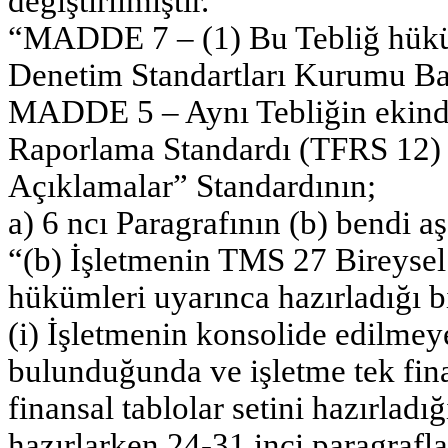
değiştirilmiştir.
“MADDE 7 – (1) Bu Tebliğ hük
Denetim Standartları Kurumu Ba
MADDE 5 – Aynı Tebliğin ekinde
Raporlama Standardı (TFRS 12) D
Açıklamalar” Standardının;
a) 6 ncı Paragrafının (b) bendi aş
“(b) İşletmenin TMS 27 Bireysel
hükümleri uyarınca hazırladığı bi
(i) İşletmenin konsolide edilmey
bulunduğunda ve işletme tek finan
finansal tablolar setini hazırladığ
hazırlarken 24-31 inci paragrafl