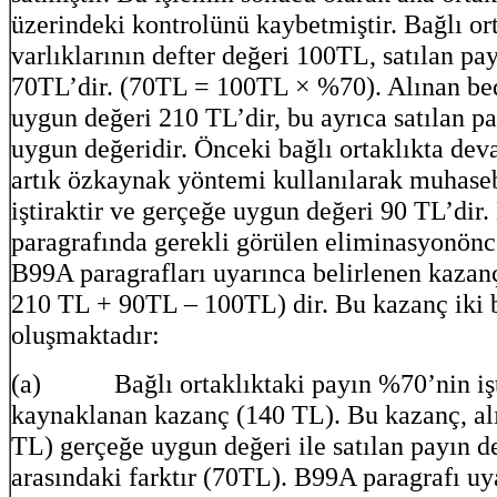
üzerindeki kontrolünü kaybetmiştir. Bağlı ort
varlıklarının defter değeri 100TL, satılan pay
70TL’dir. (70TL = 100TL × %70). Alınan be
uygun değeri 210 TL’dir, bu ayrıca satılan p
uygun değeridir. Önceki bağlı ortaklıkta dev
artık özkaynak yöntemi kullanılarak muhasebe
iştiraktir ve gerçeğe uygun değeri 90 TL’dir
paragrafında gerekli görülen eliminasyonönc
B99A paragrafları uyarınca belirlenen kaz
210 TL + 90TL – 100TL) dir. Bu kazanç iki
oluşmaktadır:
(a) Bağlı ortaklıktaki payın %70’nin işti
kaynaklanan kazanç (140 TL). Bu kazanç, al
TL) gerçeğe uygun değeri ile satılan payın de
arasındaki farktır (70TL). B99A paragrafı uy