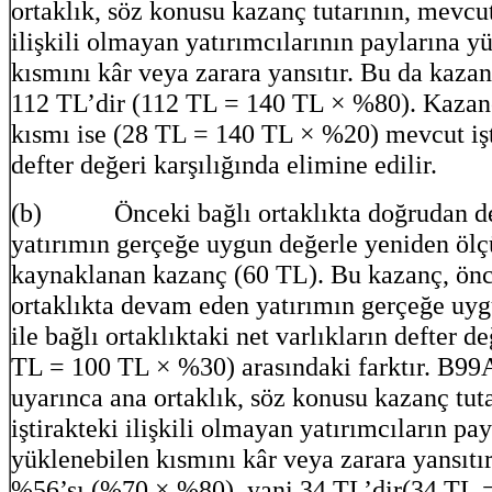
ortaklık, söz konusu kazanç tutarının, mevcut
ilişkili olmayan yatırımcılarının paylarına y
kısmını kâr veya zarara yansıtır. Bu da kaza
112 TL’dir (112 TL = 140 TL × %80). Kazan
kısmı ise (28 TL = 140 TL × %20) mevcut işt
defter değeri karşılığında elimine edilir.
(b) Önceki bağlı ortaklıkta doğrudan d
yatırımın gerçeğe uygun değerle yeniden ö
kaynaklanan kazanç (60 TL). Bu kazanç, önc
ortaklıkta devam eden yatırımın gerçeğe uyg
ile bağlı ortaklıktaki net varlıkların defter 
TL = 100 TL × %30) arasındaki farktır. B99A
uyarınca ana ortaklık, söz konusu kazanç tuta
iştirakteki ilişkili olmayan yatırımcıların pa
yüklenebilen kısmını kâr veya zarara yansıtı
%56’sı (%70 × %80), yani 34 TL’dir(34 TL 