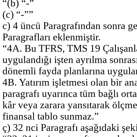
“(b) “-”
(c) “-””
c) 4 üncü Paragrafından sonra g
Paragrafları eklenmiştir.
“4A. Bu TFRS, TMS 19 Çalışanla
uygulandığı işten ayrılma sonras
dönemli fayda planlarına uygul
4B. Yatırım işletmesi olan bir an
paragrafı uyarınca tüm bağlı ort
kâr veya zarara yansıtarak ölçm
finansal tablo sunmaz.”
ç) 32 nci Paragrafı aşağıdaki şeki