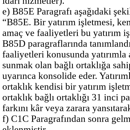
idari hizmetler).”
e) B85E Paragrafı aşağıdaki şekil
“B85E. Bir yatırım işletmesi, ken
amaç ve faaliyetleri bu yatırım 
B85D paragraflarında tanımlandığ
faaliyetleri konusunda yatırımla 
sunmak olan bağlı ortaklığa sahip
uyarınca konsolide eder. Yatırıml
ortaklık kendisi bir yatırım işlet
ortaklık bağlı ortaklığı 31 inci 
farkını kâr veya zarara yansıtara
f) C1C Paragrafından sonra gelm
eklenmiştir.