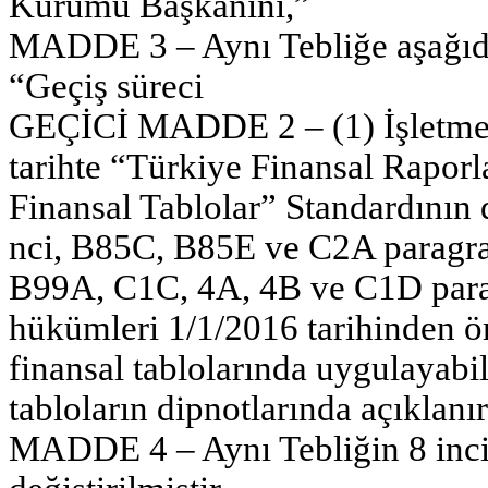
Kurumu Başkanını,”
MADDE 3 – Aynı Tebliğe aşağıda
“Geçiş süreci
GEÇİCİ MADDE 2 – (1) İşletmele
tarihte “Türkiye Finansal Rapor
Finansal Tablolar” Standardının d
nci, B85C, B85E ve C2A paragraf
B99A, C1C, 4A, 4B ve C1D parag
hükümleri 1/1/2016 tarihinden ö
finansal tablolarında uygulayabi
tabloların dipnotlarında açıklanır
MADDE 4 – Aynı Tebliğin 8 inci