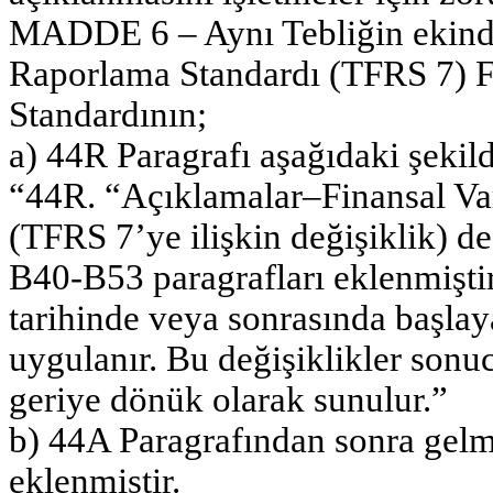
MADDE 6 – Aynı Tebliğin ekinde
Raporlama Standardı (TFRS 7) F
Standardının;
a) 44R Paragrafı aşağıdaki şekilde
“44R. “Açıklamalar–Finansal Varl
(TFRS 7’ye ilişkin değişiklik) de
B40-B53 paragrafları eklenmişti
tarihinde veya sonrasında başlay
uygulanır. Bu değişiklikler sonu
geriye dönük olarak sunulur.”
b) 44A Paragrafından sonra gel
eklenmiştir.