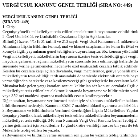
VERGİ USUL KANUNU GENEL TEBLİĞİ (SIRA NO: 449)
VERGİ USUL KANUNU GENEL TEBLİĞİ
(SIRA NO: 449)
1. Giriş:
Geçmişe yönelik mükellefiyet tesis edilenlere elektronik beyanname ve bildirimle
2. Özel Usulsüzlük ve Usulsüzlük Cezalarına İlişkin Açıklamalar:
Bilindiği üzere, 4/1/1961 tarihli ve 213 sayılı Vergi Usul Kanununun1 mükerrer 
Alımlarına İlişkin Bildirim Formu), mal ve hizmet satışlarının ise Form Bs (Mal v
konuyla ilgili yayımlanan genel tebliğlerle duyurulmuştur. Söz konusu yükümlü
Vergi mükellefiyeti, mükelleflerin başvurusu üzerine tesis edilebildiği gibi vergi i
meydana gelmesine rağmen mükellefiyetin süresinde tesis edilmediği hallerde du
süresinde yerine getirmemeleri nedeniyle özel usulsüzlük cezaları tatbik edilmekt
Kesilen bu cezalara karşı açılan davalarda, yargı mercilerince, geriye yönelik mük
mükellefiyetin tesis edildiği tarih arasındaki dönemlerde elektronik ortamda
vermediğinden hareketle ceza kesilemeyeceği gibi gerekçelerle bu cezaların kaldı
Müstakar hale gelen yargı kararları sonucu kaldırılan söz konusu cezalarla ilgili
mükellefiyet tesis edilenlere elektronik ortamda beyanname ve bildirimlerin ve
veya 352 nci maddesi uyarınca usulsüzlük cezası kesilmeyecektir.
Diğer taraftan, beyanname verilmemesi nedeniyle söz konusu mükellefler hakkında
bildirilmemesi nedeniyle Kanunun 352/I-7 maddesi hükmü uyarınca usulsüzlük cez
3. Beyanname ve Bildirimlerin Verilmesi Gerektiğine İlişkin Mükelleflere Yapıla
Geçmişe yönelik olarak mükellefiyet tesis edilen mükelleflerden beyannamelerini 
mükellefiyet tesis edildiği, 340 Sıra Numaralı Vergi Usul Kanunu Genel Tebliği2
yerine getirmeleri için kendilerine 15 günlük süre verildiği hususu bir yazı ile tebl
Mükellefe tebliğ edilen bu yazıda;
a) Beyanname ve bildirim verme süresinin son günü bu yazının tebliğ tarihinden i