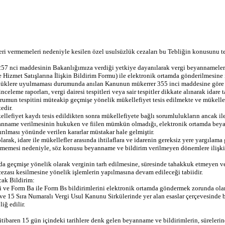
ri vermemeleri nedeniyle kesilen özel usulsüzlük cezaları bu Tebliğin konusunu te
257 nci maddesinin Bakanlığımıza verdiği yetkiye dayanılarak vergi beyannameleri
e Hizmet Satışlarına İlişkin Bildirim Formu) ile elektronik ortamda gönderilmesine 
lüklere uyulmaması durumunda anılan Kanunun mükerrer 355 inci maddesine göre ö
nceleme raporları, vergi dairesi tespitleri veya sair tespitler dikkate alınarak idar
rumun tespitini müteakip geçmişe yönelik mükellefiyet tesis edilmekte ve mükellef
edir.
ellefiyet kaydı tesis edildikten sonra mükellefiyete bağlı sorumlulukların ancak ile
 beyanname verilmesinin hukuken ve fiilen mümkün olmadığı, elektronik ortamda b
rılması yönünde verilen kararlar müstakar hale gelmiştir.
 olarak, idare ile mükellefler arasında ihtilaflara ve idarenin gereksiz yere yargı
rilmemesi nedeniyle, söz konusu beyanname ve bildirim verilmeyen dönemlere ilişk
 geçmişe yönelik olarak verginin tarh edilmesine, süresinde tahakkuk etmeyen verg
ası kesilmesine yönelik işlemlerin yapılmasına devam edileceği tabiidir.
cak Bildirim:
ve Form Ba ile Form Bs bildirimlerini elektronik ortamda göndermek zorunda olanlara
 ve 15 Sıra Numaralı Vergi Usul Kanunu Sirkülerinde yer alan esaslar çerçevesinde 
iğ edilir.
tibaren 15 gün içindeki tarihlere denk gelen beyanname ve bildirimlerin, sürelerin