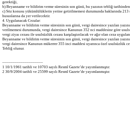
gerektiği,
b) Beyanname ve bildirim verme süresinin son günü, bu yazının tebliğ tarihinden 
c) Söz konusu yükümlülüklerin yerine getirilmemesi durumunda haklarında 213 s
hususlarına da yer verilecektir.
4. Uygulanacak Cezalar:
Beyanname ve bildirim verme süresinin son günü, vergi dairesince yazılan yazının
verilmemesi durumunda, vergi dairesince Kanunun 352 nci maddesine göre usulsüz
vergi ziyaı cezası ile usulsüzlük cezası karşılaştırılacak ve ağır olan ceza uygulan
Beyanname ve bildirim verme süresinin son günü, vergi dairesince yazılan yazını
vergi dairesince Kanunun mükerrer 355 inci maddesi uyarınca özel usulsüzlük ceza
Tebliğ olunur.
––––––––––––––––––––
1 10/1/1961 tarihli ve 10703 sayılı Resmî Gazete’de yayımlanmıştır.
2 30/9/2004 tarihli ve 25599 sayılı Resmî Gazete’de yayımlanmıştır.