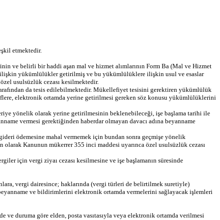
şkil etmektedir.
nin ve belirli bir haddi aşan mal ve hizmet alımlarının Form Ba (Mal ve Hizmet
ilişkin yükümlülükler getirilmiş ve bu yükümlülüklere ilişkin usul ve esaslar
zel usulsüzlük cezası kesilmektedir.
e tarafından da tesis edilebilmektedir. Mükellefiyet tesisini gerektiren yükümlülük
lere, elektronik ortamda yerine getirilmesi gereken söz konusu yükümlülüklerini
riye yönelik olarak yerine getirilmesinin beklenebileceği, işe başlama tarihi ile
eyanname vermesi gerektiğinden haberdar olmayan davacı adına beyanname
lama gideri ödemesine mahal vermemek için bundan sonra geçmişe yönelik
in olarak Kanunun mükerrer 355 inci maddesi uyarınca özel usulsüzlük cezası
iler için vergi ziyaı cezası kesilmesine ve işe başlamanın süresinde
, vergi dairesince; haklarında (vergi türleri de belirtilmek suretiyle)
beyanname ve bildirimlerini elektronik ortamda vermelerini sağlayacak işlemleri
de ve duruma göre elden, posta vasıtasıyla veya elektronik ortamda verilmesi