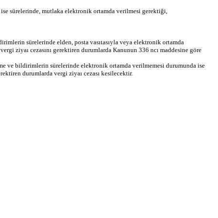
ise sürelerinde, mutlaka elektronik ortamda verilmesi gerektiği,
irimlerin sürelerinde elden, posta vasıtasıyla veya elektronik ortamda
 vergi ziyaı cezasını gerektiren durumlarda Kanunun 336 ncı maddesine göre
ame ve bildirimlerin sürelerinde elektronik ortamda verilmemesi durumunda ise
ktiren durumlarda vergi ziyaı cezası kesilecektir.