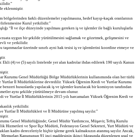
ilidir.”
e eklenmiştir.
m bölgelerinden farklı düzenlemeler yapılmasına, hedef kayıp-kaçak oranlarının
lirlenmesine Kurul yetkilidir.”
 “İl ve ilçe düzeyinde yapılması gereken iş ve işlemler ile bağlı kuruluşlarla
mevzuata uygun bir şekilde yürütülmesini sağlamak ve gözetmek, gelişmesini ve
li ve yetkilidir.
 bu taşınmazlar üzerinde sınırlı ayni hak tesisi iş ve işlemlerini koordine etmeye ve
ir.
kli (4) ve (5) sayılı listelerde yer alan kadrolar ihdas edilerek 190 sayılı Kanun
ştir.
ar Kurumu Genel Müdürlüğü Bölge Müdürlüklerinin kullanımında olan her türlü
di ve Yurtlar İl Müdürlüklerine devredilir. Yüksek Öğrenim Kredi ve Yurtlar Kurumu
ve benzeri hususlarda yapılacak iş ve işlemler kurulacak bir komisyon tarafından
izmetler aynı şekilde yürütülmeye devam olunur.
i ve Yurtlar İl Müdürlüklerinin 2015 yılı harcamaları Yüksek Öğrenim Kredi ve
kanlık yetkilidir.
e Yurtlar İl Müdürlükleri ve İl Müdürüne yapılmış sayılır.”
ştir.
urumu Genel Müdürlüğünde; Genel Müdür Yardımcısı, Müşavir, Teftiş Kurulu
ik Hizmetleri ve Spor İlçe Müdürü, Federasyon Genel Sekreteri, Yurt Müdürü ve
ları kadro dereceleriyle hiçbir işleme gerek kalmaksızın atanmış sayılır. Ancak,
vlet Memurları Kanununun 91 inci maddesinin ikinci fıkrasında düzenlenen usul ve