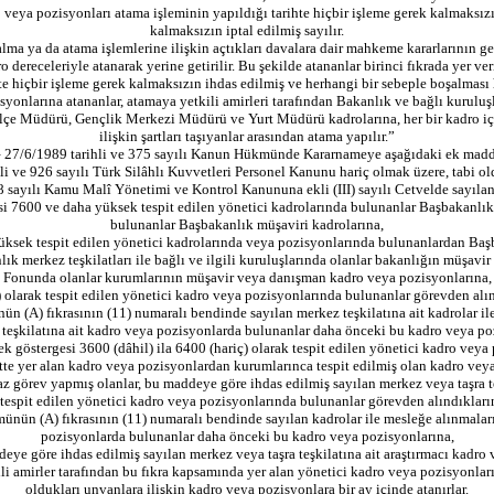
 veya pozisyonları atama işleminin yapıldığı tarihte hiçbir işleme gerek kalmaksız
kalmaksızın iptal edilmiş sayılır.
alma ya da atama işlemlerine ilişkin açtıkları davalara dair mahkeme kararlarının 
o dereceleriyle atanarak yerine getirilir. Bu şekilde atananlar birinci fıkrada yer ve
te hiçbir işleme gerek kalmaksızın ihdas edilmiş ve herhangi bir sebeple boşalması 
onlarına atananlar, atamaya yetkili amirleri tarafından Bakanlık ve bağlı kuruluşlar
 İlçe Müdürü, Gençlik Merkezi Müdürü ve Yurt Müdürü kadrolarına, her bir kadro iç
ilişkin şartları taşıyanlar arasından atama yapılır.”
7/6/1989 tarihli ve 375 sayılı Kanun Hükmünde Kararnameye aşağıdaki ek madde
 ve 926 sayılı Türk Silâhlı Kuvvetleri Personel Kanunu hariç olmak üzere, tabi old
18 sayılı Kamu Malî Yönetimi ve Kontrol Kanununa ekli (III) sayılı Cetvelde sayıl
esi 7600 ve daha yüksek tespit edilen yönetici kadrolarında bulunanlar Başbakanlı
bulunanlar Başbakanlık müşaviri kadrolarına,
yüksek tespit edilen yönetici kadrolarında veya pozisyonlarında bulunanlardan Başb
ık merkez teşkilatları ile bağlı ve ilgili kuruluşlarında olanlar bakanlığın müşavir
Fonunda olanlar kurumlarının müşavir veya danışman kadro veya pozisyonlarına,
ç) olarak tespit edilen yönetici kadro veya pozisyonlarında bulunanlar görevden alı
) fıkrasının (11) numaralı bendinde sayılan merkez teşkilatına ait kadrolar ile mes
teşkilatına ait kadro veya pozisyonlarda bulunanlar daha önceki bu kadro veya po
k göstergesi 3600 (dâhil) ila 6400 (hariç) olarak tespit edilen yönetici kadro veya 
tte yer alan kadro veya pozisyonlardan kurumlarınca tespit edilmiş olan kadro vey
n az görev yapmış olanlar, bu maddeye göre ihdas edilmiş sayılan merkez veya taşra t
tespit edilen yönetici kadro veya pozisyonlarında bulunanlar görevden alındıkların
 (A) fıkrasının (11) numaralı bendinde sayılan kadrolar ile mesleğe alınmaları, ye
pozisyonlarda bulunanlar daha önceki bu kadro veya pozisyonlarına,
deye göre ihdas edilmiş sayılan merkez veya taşra teşkilatına ait araştırmacı kadro
kili amirler tarafından bu fıkra kapsamında yer alan yönetici kadro veya pozisyonla
oldukları unvanlara ilişkin kadro veya pozisyonlara bir ay içinde atanırlar.