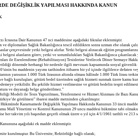
E DEĞİŞİKLİK YAPILMASI HAKKINDA KANUN
K
zı İcrasına Dair Kanunun 47 nci maddesine aşağıdaki fıkralar eklenmiştir.
n ve diplomaları Sağlık Bakanlığınca tescil edildikten sonra uzman ebe olarak çalış
 esaslar çerçevesinde yetki belgesi alırlar. Yetki belgesi alınacak eğitim programla
tki belgesi alanların görev, yetki ve sorumlulukları Sağlık Bakanlığınca çıkarılacak
mları ile Esenlendirme (Rehabilitasyon) Tesislerine Verilecek Döner Sermaye Hakk
ildiği dönemde herhangi bir nedenle ilgili mevzuatı kapsamında sosyal güvenlik 
inin bu maddenin yayımı tarihinden itibaren bir yıl içinde ilgililerce defaten veya 
tutarının yarısının 1.000 Türk lirasının altında olması hâlinde 1.000 Türk lirası terkin
ı ve bağlı kuruluşları; götürü bedel üzerinden sağlık hizmeti sunmak üzere kamu k
emeye yetkilidir. Bu şekilde hizmet verilmesine ve götürü bedelin tespit edilmesi
 fatura ve dayanağı belge gönderilmez.”
Birliği Modeli ile Tesis Yaptırılması, Yenilenmesi ve Hizmet Alınması ile Bazı
Türkiye’de görülmesi” ibaresi madde metninden çıkarılmıştır.
n Hükmünde Kararnamede Değişiklik Yapılması Hakkında Kanunun 33 üncü maddesinin
ı Kamu Malî Yönetimi ve Kontrol Kanununun 29 uncu maddesi hükmüne tabi olmaksız
a ise her takvim yılı başından geçerli olmak üzere o yıl için 4/1/1961 tarihli ve 2
 Kanununa aşağıdaki ek madde eklenmiştir.
site kurulmuştur. Bu Üniversite, Rektörlüğe bağlı olarak;