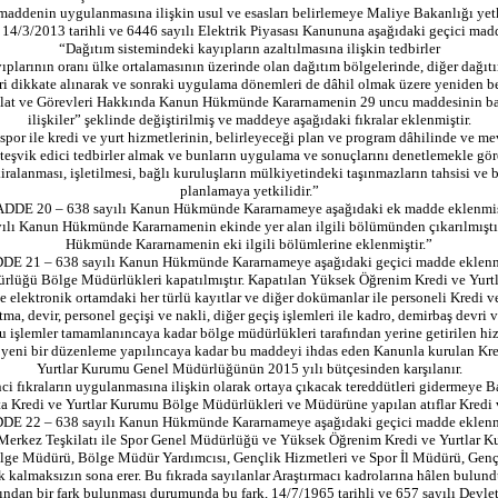
maddenin uygulanmasına ilişkin usul ve esasları belirlemeye Maliye Bakanlığı yetk
/3/2013 tarihli ve 6446 sayılı Elektrik Piyasası Kanununa aşağıdaki geçici madd
“Dağıtım sistemindeki kayıpların azaltılmasına ilişkin tedbirler
larının oranı ülke ortalamasının üzerinde olan dağıtım bölgelerinde, diğer dağıtı
ri dikkate alınarak ve sonraki uygulama dönemleri de dâhil olmak üzere yeniden be
at ve Görevleri Hakkında Kanun Hükmünde Kararnamenin 29 uncu maddesinin başlığı
ilişkiler” şeklinde değiştirilmiş ve maddeye aşağıdaki fıkralar eklenmiştir.
e spor ile kredi ve yurt hizmetlerinin, belirleyeceği plan ve program dâhilinde ve 
teşvik edici tedbirler almak ve bunların uygulama ve sonuçlarını denetlemekle görev
 kiralanması, işletilmesi, bağlı kuruluşların mülkiyetindeki taşınmazların tahsisi ve
planlamaya yetkilidir.”
DDE 20 – 638 sayılı Kanun Hükmünde Kararnameye aşağıdaki ek madde eklenmişt
yılı Kanun Hükmünde Kararnamenin ekinde yer alan ilgili bölümünden çıkarılmıştır. E
Hükmünde Kararnamenin eki ilgili bölümlerine eklenmiştir.”
E 21 – 638 sayılı Kanun Hükmünde Kararnameye aşağıdaki geçici madde eklenmi
üğü Bölge Müdürlükleri kapatılmıştır. Kapatılan Yüksek Öğrenim Kredi ve Yurtl
ılı ve elektronik ortamdaki her türlü kayıtlar ve diğer dokümanlar ile personeli Kre
 devir, personel geçişi ve nakli, diğer geçiş işlemleri ile kadro, demirbaş devri 
su işlemler tamamlanıncaya kadar bölge müdürlükleri tarafından yerine getirilen h
eni bir düzenleme yapılıncaya kadar bu maddeyi ihdas eden Kanunla kurulan Kred
Yurtlar Kurumu Genel Müdürlüğünün 2015 yılı bütçesinden karşılanır.
inci fıkraların uygulanmasına ilişkin olarak ortaya çıkacak tereddütleri gidermeye Ba
ta Kredi ve Yurtlar Kurumu Bölge Müdürlükleri ve Müdürüne yapılan atıflar Kredi v
E 22 – 638 sayılı Kanun Hükmünde Kararnameye aşağıdaki geçici madde eklenmi
Merkez Teşkilatı ile Spor Genel Müdürlüğü ve Yüksek Öğrenim Kredi ve Yurtlar K
ölge Müdürü, Bölge Müdür Yardımcısı, Gençlik Hizmetleri ve Spor İl Müdürü, Gençl
kalmaksızın sona erer. Bu fıkrada sayılanlar Araştırmacı kadrolarına hâlen bulunduk
kımından bir fark bulunması durumunda bu fark, 14/7/1965 tarihli ve 657 sayılı De