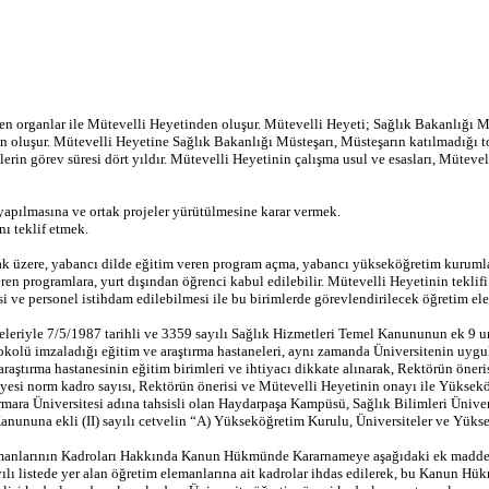
 organlar ile Mütevelli Heyetinden oluşur. Mütevelli Heyeti; Sağlık Bakanlığı Mü
 oluşur. Mütevelli Heyetine Sağlık Bakanlığı Müsteşarı, Müsteşarın katılmadığı top
erin görev süresi dört yıldır. Mütevelli Heyetinin çalışma usul ve esasları, Mütevel
 yapılmasına ve ortak projeler yürütülmesine karar vermek.
nı teklif etmek.
 olmak üzere, yabancı dilde eğitim veren program açma, yabancı yükseköğretim kurum
 veren programlara, yurt dışından öğrenci kabul edilebilir. Mütevelli Heyetinin te
lmesi ve personel istihdam edilebilmesi ile bu birimlerde görevlendirilecek öğretim
leriyle 7/5/1987 tarihli ve 3359 sayılı Sağlık Hizmetleri Temel Kanununun ek 9 u
tokolü imzaladığı eğitim ve araştırma hastaneleri, aynı zamanda Üniversitenin uygu
 araştırma hastanesinin eğitim birimleri ve ihtiyacı dikkate alınarak, Rektörün öneri
 üyesi norm kadro sayısı, Rektörün önerisi ve Mütevelli Heyetinin onayı ile Yükseköğ
ra Üniversitesi adına tahsisli olan Haydarpaşa Kampüsü, Sağlık Bilimleri Üniversi
nuna ekli (II) sayılı cetvelin “A) Yükseköğretim Kurulu, Üniversiteler ve Yüksek
manlarının Kadroları Hakkında Kanun Hükmünde Kararnameye aşağıdaki ek madde 
lı listede yer alan öğretim elemanlarına ait kadrolar ihdas edilerek, bu Kanun Hü