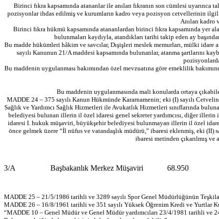
Birinci fıkra kapsamında atananlar ile anılan fıkranın son cümlesi uyarınca 
pozisyonlar ihdas edilmiş ve kurumların kadro veya pozisyon cetvellerinin ilgili
Anılan kadro v
Birinci fıkra hükmü kapsamında atananlardan birinci fıkra kapsamında yer alan
bulunmaları kaydıyla, atandıkları tarihi takip eden ay başından
Bu madde hükümleri hâkim ve savcılar, Dışişleri meslek memurları, mülki idare amir
sayılı Kanunun 21/A maddesi kapsamında bulunanlar, atanma şartlarını kayb
pozisyonlarda
Bu maddenin uygulanması bakımından özel mevzuatına göre emeklilik bakımından ya
Bu maddenin uygulanmasında mali konularda ortaya çıkabilece
MADDE 24 – 375 sayılı Kanun Hükmünde Kararnamenin; eki (I) sayılı Cetvelin “A
Sağlık ve Yardımcı Sağlık Hizmetleri ile Avukatlık Hizmetleri sınıflarında bulu
belediyesi bulunan illerin il özel idaresi genel sekreter yardımcısı, diğer illerin
idaresi I. hukuk müşaviri, büyükşehir belediyesi bulunmayan illerin il özel idares
önce gelmek üzere “İl nüfus ve vatandaşlık müdürü,” ibaresi eklenmiş, eki (II) 
ibaresi metinden çıkarılmış ve 
3/A
Başbakanlık Merkez Müşaviri
68.950
MADDE 25 – 21/5/1986 tarihli ve 3289 sayılı Spor Genel Müdürlüğünün Teşkilat v
MADDE 26 – 16/8/1961 tarihli ve 351 sayılı Yüksek Öğrenim Kredi ve Yurtlar Ku
“MADDE 10 – Genel Müdür ve Genel Müdür yardımcıları 23/4/1981 tarihli ve 2451 