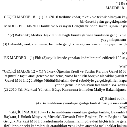
(4) Bu 
MADDE 18 – 14
GEÇİCİ MADDE 18 – (1) 1/1/2016 tarihine kadar, teknik ve teknik olmayan kayıp
bir önceki yılın gerçekleşmele
MADDE 19 – 3/6/2011 tarihli ve 638 sayılı Gençlik ve Spor Bakanlığının Teşkil
“(2) Bakanlık; Merkez Teşkilatı ile bağlı kuruluşlarınca yürütülen gençlik v
yaygınlaşmasını 
(3) Bakanlık; yurt, spor tesisi, her türlü gençlik ve eğitim tesislerinin yapılması,
MA
“EK MADDE 3 – (1) Ekli (3) sayılı listede yer alan kadrolar iptal edilerek 190 sa
MADD
“GEÇİCİ MADDE 12 – (1) Yüksek Öğrenim Kredi ve Yurtlar Kurumu Genel Müdürl
taşınır ile taşıt, araç, gereç ve malzeme, varsa her türlü borç ve alacaklar, yaz
Genel Müdürlüğü Bölge Müdürlüklerinin devri sebebiyle gerçekleştirilen kapatma,
yerine getirilir. Komisyon tarafından söz konu
(2) 2015 Yılı Merkezi Yönetim Bütçe Kanununa istinaden Maliye Bakanlığınca y
(3) Birinci ve ik
(4) Bu maddenin yürürlüğe girdiği tarih itibarıyla mevzuat
MADD
“GEÇİCİ MADDE 13 – (1) Bu maddenin yürürlüğe girdiği tarihte; Bakanlık 
Başkanı, I. Hukuk Müşaviri, Müstakil/Unvanlı Daire Başkanı, Daire Başkanı, B
Gençlik Merkezi Müdürü kadrolarında bulunanların görevleri hiçbir işleme gerek 
ilgililerin önceki kadroları ile atandıkları yeni kadro arasında mali haklar ba