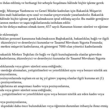
ın ihdas edilmiş ve herhangi bir sebeple boşalması hâlinde hiçbir işleme gerek
gereği; Müsteşar Yardımcısı ve Genel Müdür kadroları için Bakanlık Müşaviri
rilen mali haklardan aynı usul ve esaslar çerçevesinde yararlandırılır. Bakanlık
hâlinde hiçbir işleme gerek kalmaksızın iptal edilmiş sayılır. Bu madde gereğince
ının merkez ve taşra teşkilatlarında istihdam edilir.
in bir defaya mahsus olmak üzere, 657 sayılı Kanunun hizmet süreleri ve eğitime
 eklenmiştir.
ukları personel kanununa bakılmaksızın Başbakanlık, bakanlıklar, bağlı ve ilgili
an düzenleyici ve denetleyici kurumlar ve Tasarruf Mevduatı Sigorta Fonunda;
k merkez müşaviri kadrolarına, ek göstergesi 7000 olan yönetici kadrolarında
akanlık Merkez Teşkilatı ile bağlı ve ilgili kuruluşlarında olanlar görevden
 kadrolarına, düzenleyici ve denetleyici kurumlar ile Tasarruf Mevduatı Sigorta
ndıklarında veya görev süreleri sona erdiğinde;
leğe alınmaları, yetiştirilmeleri ve yeterlilikleri aynı veya benzer nitelik arz
zisyonlarına,
pozisyonlarında toplam en az üç yıl görev yapmış olanlar ilgili kuruma ait (1)
a pozisyonlarına,
eşkilatına ait araştırmacı kadro veya pozisyonlarına,
da veya görev süreleri sona erdiğinde;
tiştirilmeleri ve yeterlilikleri aynı veya benzer nitelik arz eden kadro veya
 veya pozisyonlarına,
rı dışındaki daha önce bulundukları veya öğrenim durumları itibarıyla ihraz etmiş