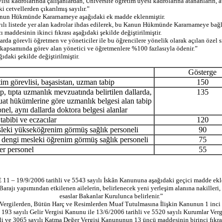
i kadrolarında çalışanlardan, Üniversite öğretim üyesi kadrolarına atananların, ata
etvellerden çıkarılmış sayılır.”
anun Hükmünde Kararnameye aşağıdaki ek madde eklenmiştir.
lı listede yer alan kadrolar ihdas edilerek, bu Kanun Hükmünde Kararnameye bağlı 
ddesinin ikinci fıkrası aşağıdaki şekilde değiştirilmiştir.
rda görevli öğretmen ve yöneticiler ile bu öğrencilere yönelik olarak açılan özel 
kapsamında görev alan yönetici ve öğretmenlere %100 fazlasıyla ödenir.”
aki şekilde değiştirilmiştir.
Gösterge
m görevlisi, başasistan, uzman tabip
150
 tıpta uzmanlık mevzuatında belirtilen dallarda,
135
at hükümlerine göre uzmanlık belgesi alan tabip
onel, aynı dallarda doktora belgesi alanlar
abibi ve eczacılar
120
ki yükseköğrenim görmüş sağlık personeli
90
dengi mesleki öğrenim görmüş sağlık personeli
75
r personel
55
1 – 19/9/2006 tarihli ve 5543 sayılı İskân Kanununa aşağıdaki geçici madde ekle
ı yapımından etkilenen ailelerin, belirlenecek yeni yerleşim alanına nakilleri, hak
esaslar Bakanlar Kurulunca belirlenir.”
rgilerden, Bütün Harç ve Resimlerden Muaf Tutulmasına İlişkin Kanunun 1 inci mad
193 sayılı Gelir Vergisi Kanunu ile 13/6/2006 tarihli ve 5520 sayılı Kurumlar Verg
 ve 3065 sayılı Katma Değer Vergisi Kanununun 13 üncü maddesinin birinci fıkrası