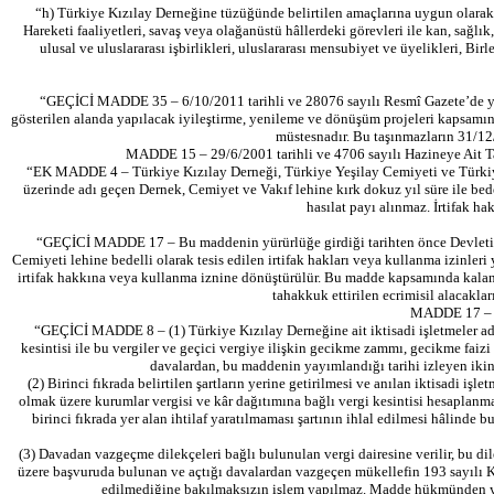
“h) Türkiye Kızılay Derneğine tüzüğünde belirtilen amaçlarına uygun olarak a
Hareketi faaliyetleri, savaş veya olağanüstü hâllerdeki görevleri ile kan, sağl
ulusal ve uluslararası işbirlikleri, uluslararası mensubiyet ve üyelikleri, B
“GEÇİCİ MADDE 35 – 6/10/2011 tarihli ve 28076 sayılı Resmî Gazete’de yayım
gösterilen alanda yapılacak iyileştirme, yenileme ve dönüşüm projeleri kapsamınd
müstesnadır. Bu taşınmazların 31/12
MADDE 15 – 29/6/2001 tarihli ve 4706 sayılı Hazineye Ait T
“EK MADDE 4 – Türkiye Kızılay Derneği, Türkiye Yeşilay Cemiyeti ve Türkiye
üzerinde adı geçen Dernek, Cemiyet ve Vakıf lehine kırk dokuz yıl süre ile bedel
hasılat payı alınmaz. İrtifak h
“GEÇİCİ MADDE 17 – Bu maddenin yürürlüğe girdiği tarihten önce Devletin h
Cemiyeti lehine bedelli olarak tesis edilen irtifak hakları veya kullanma izinleri 
irtifak hakkına veya kullanma iznine dönüştürülür. Bu madde kapsamında kalan taş
tahakkuk ettirilen ecrimisil alacakları
MADDE 17 – 13
“GEÇİCİ MADDE 8 – (1) Türkiye Kızılay Derneğine ait iktisadi işletmeler adı
kesintisi ile bu vergiler ve geçici vergiye ilişkin gecikme zammı, gecikme faiz
davalardan, bu maddenin yayımlandığı tarihi izleyen ikin
(2) Birinci fıkrada belirtilen şartların yerine getirilmesi ve anılan iktisadi 
olmak üzere kurumlar vergisi ve kâr dağıtımına bağlı vergi kesintisi hesaplanmaz 
birinci fıkrada yer alan ihtilaf yaratılmaması şartının ihlal edilmesi hâlinde b
(3) Davadan vazgeçme dilekçeleri bağlı bulunulan vergi dairesine verilir, bu dile
üzere başvuruda bulunan ve açtığı davalardan vazgeçen mükellefin 193 sayılı Ka
edilmediğine bakılmaksızın işlem yapılmaz. Madde hükmünden yarar