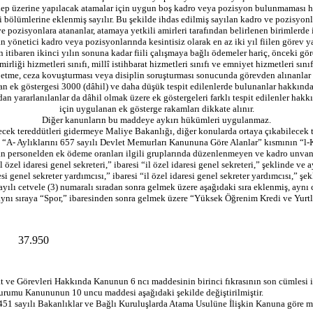
talep üzerine yapılacak atamalar için uygun boş kadro veya pozisyon bulunmaması h
 bölümlerine eklenmiş sayılır. Bu şekilde ihdas edilmiş sayılan kadro ve pozisyonla
e pozisyonlara atananlar, atamaya yetkili amirleri tarafından belirlenen birimlerde i
 yönetici kadro veya pozisyonlarında kesintisiz olarak en az iki yıl fiilen görev 
 itibaren ikinci yılın sonuna kadar fiili çalışmaya bağlı ödemeler hariç, önceki gö
liği hizmetleri sınıfı, millî istihbarat hizmetleri sınıfı ve emniyet hizmetleri sı
etme, ceza kovuşturması veya disiplin soruşturması sonucunda görevden alınanlar 
n ek göstergesi 3000 (dâhil) ve daha düşük tespit edilenlerde bulunanlar hakkın
rarlanılanlar da dâhil olmak üzere ek göstergeleri farklı tespit edilenler hakkı
için uygulanan ek gösterge rakamları dikkate alınır.
Diğer kanunların bu maddeye aykırı hükümleri uygulanmaz.
k tereddütleri gidermeye Maliye Bakanlığı, diğer konularda ortaya çıkabilecek te
- Aylıklarını 657 sayılı Devlet Memurları Kanununa Göre Alanlar” kısmının “l-Kadr
nan personelden ek ödeme oranları ilgili gruplarında düzenlenmeyen ve kadro unva
 il özel idaresi genel sekreteri,” ibaresi “il özel idaresi genel sekreteri,” şeklinde v
i genel sekreter yardımcısı,” ibaresi “il özel idaresi genel sekreter yardımcısı,” şe
sayılı cetvele (3) numaralı sıradan sonra gelmek üzere aşağıdaki sıra eklenmiş, ay
aynı sıraya “Spor,” ibaresinden sonra gelmek üzere “Yüksek Öğrenim Kredi ve Yurtl
37.950
e Görevleri Hakkında Kanunun 6 ncı maddesinin birinci fıkrasının son cümlesi ile
rumu Kanununun 10 uncu maddesi aşağıdaki şekilde değiştirilmiştir.
sayılı Bakanlıklar ve Bağlı Kuruluşlarda Atama Usulüne İlişkin Kanuna göre müşt