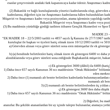
esaslar çerçevesinde aradaki fark kapanıncaya kadar ödenir. Araştırmacı kadro
(2) Bakanlık ve bağlı kuruluşlarında yönetici kadrolarında olup, görevden 
kadrolarına, diğerleri için ise Araştırmacı kadrolarına hâlen bulundukları kadr
Müşaviri ve Araştırmacı kadro veya pozisyonları, atama işleminin yapıldığı tarih
Bakanlık Müşaviri veya Araştırmacı kadro veya pozisy
(3) Bu maddenin yürürlüğe girdiği tarihten itibaren Gençlik Hizmetleri ve Spor
MADDE 23 – 2
“EK MADDE 18 – 22/5/2003 tarihli ve 4857 sayılı İş Kanunu ile 27/7/1967 tarihli
kuruluşlar ile başkan ve üyeleri hariç olmak üzere 10/12/2003 tarihli ve 50
a) Görevden alınan veya görev süreleri sona eren müsteşarlar ile ek gösterg
b) (a) bendinde belirtilenler hariç olmak üzere ek göstergesi 6400 ve daha 
alındıklarında veya görev süreleri sona erdiğinde Başbakanlık müşaviri, bakanl
c) Ek göstergeleri 3600 (dâhil) ila 6400 (hari
1) Daha önce 657 sayılı Kanunun 36 ncı maddesinin “Ortak Hükümler” bölümünün (A
eden merkez 
2) Daha önce (1) numaralı alt bentte belirtilen kadrolarda bulunmayanlardan e
numaralı alt ben
3) (2) numaralı alt bentte belirtilenlerden üç yılda
ç) Ek göstergesi 3600’den daha düşük 
1) Daha önce 657 sayılı Kanunun 36 ncı maddesinin “Ortak Hükümler” bölümünün
2) Diğerleri, bu mad
atanırlar. Bu şekilde atananlardan bir ay içinde talepte bulunanlar, atamaya yet