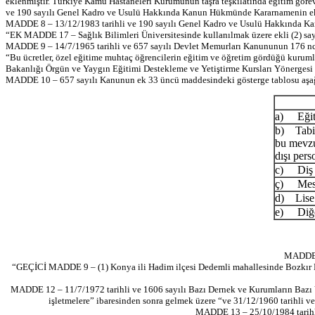
eklenmiştir. Türkiye Kamu Hastaneleri Kurumunun taşra teşkilatında eğitim görevlis
ve 190 sayılı Genel Kadro ve Usulü Hakkında Kanun Hükmünde Kararnamenin eki c
MADDE 8 – 13/12/1983 tarihli ve 190 sayılı Genel Kadro ve Usulü Hakkında K
“EK MADDE 17 – Sağlık Bilimleri Üniversitesinde kullanılmak üzere ekli (2) sayı
MADDE 9 – 14/7/1965 tarihli ve 657 sayılı Devlet Memurları Kanununun 176 ncı ma
“Bu ücretler, özel eğitime muhtaç öğrencilerin eğitim ve öğretim gördüğü kurumla
Bakanlığı Örgün ve Yaygın Eğitimi Destekleme ve Yetiştirme Kursları Yönergesi 
MADDE 10 – 657 sayılı Kanunun ek 33 üncü maddesindeki gösterge tablosu aşağıd
a) Eğiti
b) Tabip,
bu mevzu
dışı pers
c) Diş t
ç) Mesle
d) Lise 
e) Diğe
MADDE 1
“GEÇİCİ MADDE 9 – (1) Konya ili Hadim ilçesi Dedemli mahallesinde Bozkır Baraj
MADDE 12 – 11/7/1972 tarihli ve 1606 sayılı Bazı Dernek ve Kurumların Bazı Ve
işletmelere” ibaresinden sonra gelmek üzere “ve 31/12/1960 tarihli ve 
MADDE 13 – 25/10/1984 tarihli