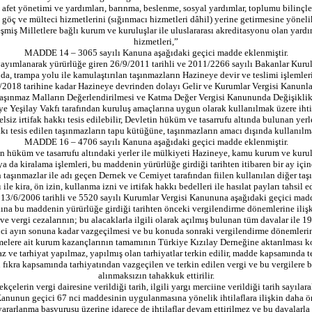
fet yönetimi ve yardımları, barınma, beslenme, sosyal yardımlar, toplumu bilinçlen
ık, göç ve mülteci hizmetlerini (sığınmacı hizmetleri dâhil) yerine getirmesine yön
irleşmiş Milletlere bağlı kurum ve kuruluşlar ile uluslararası akreditasyonu olan yar
hizmetleri,”
MADDE 14 – 3065 sayılı Kanuna aşağıdaki geçici madde eklenmiştir.
lanarak yürürlüğe giren 26/9/2011 tarihli ve 2011/2266 sayılı Bakanlar Kurulu Ka
a, trampa yolu ile kamulaştırılan taşınmazların Hazineye devir ve teslimi işlemle
/2018 tarihine kadar Hazineye devrinden dolayı Gelir ve Kurumlar Vergisi Kanunl
aşınmaz Malların Değerlendirilmesi ve Katma Değer Vergisi Kanununda Değişikli
 Yeşilay Vakfı tarafından kuruluş amaçlarına uygun olarak kullanılmak üzere ihti
siz irtifak hakkı tesis edilebilir, Devletin hüküm ve tasarrufu altında bulunan yerl
akkı tesis edilen taşınmazların tapu kütüğüne, taşınmazların amacı dışında kullanılm
MADDE 16 – 4706 sayılı Kanuna aşağıdaki geçici madde eklenmiştir.
üküm ve tasarrufu altındaki yerler ile mülkiyeti Hazineye, kamu kurum ve kuruluş
ya da kiralama işlemleri, bu maddenin yürürlüğe girdiği tarihten itibaren bir ay içi
ınmazlar ile adı geçen Dernek ve Cemiyet tarafından fiilen kullanılan diğer taşınm
 ile kira, ön izin, kullanma izni ve irtifak hakkı bedelleri ile hasılat payları tahsil 
/6/2006 tarihli ve 5520 sayılı Kurumlar Vergisi Kanununa aşağıdaki geçici madd
na bu maddenin yürürlüğe girdiği tarihten önceki vergilendirme dönemlerine ilişkin
i ve vergi cezalarının; bu alacaklarla ilgili olarak açılmış bulunan tüm davalar i
ci ayın sonuna kadar vazgeçilmesi ve bu konuda sonraki vergilendirme dönemlerinde 
işletmelere ait kurum kazançlarının tamamının Türkiye Kızılay Derneğine aktarılması 
ve tarhiyat yapılmaz, yapılmış olan tarhiyatlar terkin edilir, madde kapsamında terk
u fıkra kapsamında tarhiyatından vazgeçilen ve terkin edilen vergi ve bu vergilere bağl
alınmaksızın tahakkuk ettirilir.
kçelerin vergi dairesine verildiği tarih, ilgili yargı merciine verildiği tarih sayı
nunun geçici 67 nci maddesinin uygulanmasına yönelik ihtilaflara ilişkin daha önce
lanma başvurusu üzerine idarece de ihtilaflar devam ettirilmez ve bu davalarla i