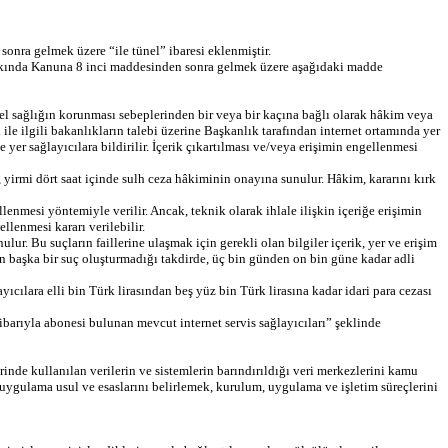
onra gelmek üzere “ile tünel” ibaresi eklenmiştir.
kkında Kanuna 8 inci maddesinden sonra gelmek üzere aşağıdaki madde
l sağlığın korunması sebeplerinden bir veya bir kaçına bağlı olarak hâkim veya
 ilgili bakanlıkların talebi üzerine Başkanlık tarafından internet ortamında yer
e yer sağlayıcılara bildirilir. İçerik çıkartılması ve/veya erişimin engellenmesi
, yirmi dört saat içinde sulh ceza hâkiminin onayına sunulur. Hâkim, kararını kırk
lenmesi yöntemiyle verilir. Ancak, teknik olarak ihlale ilişkin içeriğe erişimin
lenmesi kararı verilebilir.
. Bu suçların faillerine ulaşmak için gerekli olan bilgiler içerik, yer ve erişim
iren başka bir suç oluşturmadığı takdirde, üç bin günden on bin güne kadar adli
yıcılara elli bin Türk lirasından beş yüz bin Türk lirasına kadar idari para cezası
barıyla abonesi bulunan mevcut internet servis sağlayıcıları” şeklinde
rinde kullanılan verilerin ve sistemlerin barındırıldığı veri merkezlerini kamu
k uygulama usul ve esaslarını belirlemek, kurulum, uygulama ve işletim süreçlerini