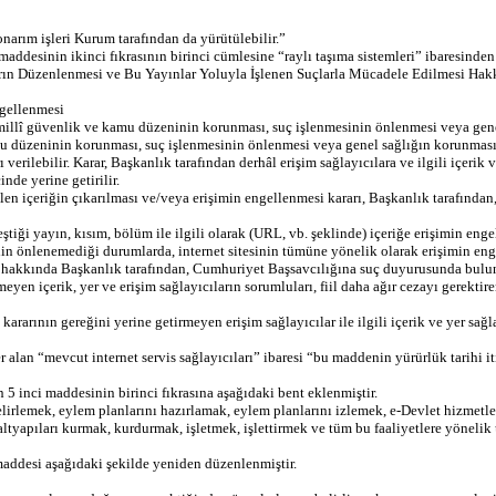
onarım işleri Kurum tarafından da yürütülebilir.”
sinin ikinci fıkrasının birinci cümlesine “raylı taşıma sistemleri” ibaresinden s
arın Düzenlenmesi ve Bu Yayınlar Yoluyla İşlenen Suçlarla Mücadele Edilmesi Ha
ngellenmesi
illî güvenlik ve kamu düzeninin korunması, suç işlenmesinin önlenmesi veya gene
düzeninin korunması, suç işlenmesinin önlenmesi veya genel sağlığın korunması ile
verilebilir. Karar, Başkanlık tarafından derhâl erişim sağlayıcılara ve ilgili içerik v
inde yerine getirilir.
len içeriğin çıkarılması ve/veya erişimin engellenmesi kararı, Başkanlık tarafından
tiği yayın, kısım, bölüm ile ilgili olarak (URL, vb. şeklinde) içeriğe erişimin engel
in önlenemediği durumlarda, internet sitesinin tümüne yönelik olarak erişimin engel
hakkında Başkanlık tarafından, Cumhuriyet Başsavcılığına suç duyurusunda bulunulur
ermeyen içerik, yer ve erişim sağlayıcıların sorumluları, fiil daha ağır cezayı gerekt
rarının gereğini yerine getirmeyen erişim sağlayıcılar ile ilgili içerik ve yer sağla
an “mevcut internet servis sağlayıcıları” ibaresi “bu maddenin yürürlük tarihi iti
inci maddesinin birinci fıkrasına aşağıdaki bent eklenmiştir.
belirlemek, eylem planlarını hazırlamak, eylem planlarını izlemek, e-Devlet hizmetle
 altyapıları kurmak, kurdurmak, işletmek, işlettirmek ve tüm bu faaliyetlere yöneli
ddesi aşağıdaki şekilde yeniden düzenlenmiştir.