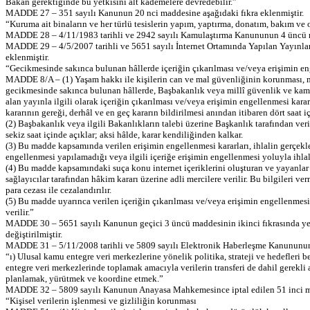
Bakan gerektiğinde bu yetkisini alt kademelere devredebilir.”
MADDE 27 – 351 sayılı Kanunun 20 nci maddesine aşağıdaki fıkra eklenmiştir.
“Kuruma ait binaların ve her türlü tesislerin yapım, yaptırma, donatım, bakım ve 
MADDE 28 – 4/11/1983 tarihli ve 2942 sayılı Kamulaştırma Kanununun 4 üncü madde
MADDE 29 – 4/5/2007 tarihli ve 5651 sayılı İnternet Ortamında Yapılan Yayınl
eklenmiştir.
“Gecikmesinde sakınca bulunan hâllerde içeriğin çıkarılması ve/veya erişimin e
MADDE 8/A – (1) Yaşam hakkı ile kişilerin can ve mal güvenliğinin korunması, m
gecikmesinde sakınca bulunan hâllerde, Başbakanlık veya millî güvenlik ve kamu 
alan yayınla ilgili olarak içeriğin çıkarılması ve/veya erişimin engellenmesi kararı 
kararının gereği, derhâl ve en geç kararın bildirilmesi anından itibaren dört saat iç
(2) Başbakanlık veya ilgili Bakanlıkların talebi üzerine Başkanlık tarafından veri
sekiz saat içinde açıklar; aksi hâlde, karar kendiliğinden kalkar.
(3) Bu madde kapsamında verilen erişimin engellenmesi kararları, ihlalin gerçekleş
engellenmesi yapılamadığı veya ilgili içeriğe erişimin engellenmesi yoluyla ihlal
(4) Bu madde kapsamındaki suça konu internet içeriklerini oluşturan ve yayanlar 
sağlayıcılar tarafından hâkim kararı üzerine adli mercilere verilir. Bu bilgileri v
para cezası ile cezalandırılır.
(5) Bu madde uyarınca verilen içeriğin çıkarılması ve/veya erişimin engellenmesi ka
verilir.”
MADDE 30 – 5651 sayılı Kanunun geçici 3 üncü maddesinin ikinci fıkrasında yer al
değiştirilmiştir.
MADDE 31 – 5/11/2008 tarihli ve 5809 sayılı Elektronik Haberleşme Kanununun 5 
“ı) Ulusal kamu entegre veri merkezlerine yönelik politika, strateji ve hedefleri 
entegre veri merkezlerinde toplamak amacıyla verilerin transferi de dahil gerekli
planlamak, yürütmek ve koordine etmek.”
MADDE 32 – 5809 sayılı Kanunun Anayasa Mahkemesince iptal edilen 51 inci ma
“Kişisel verilerin işlenmesi ve gizliliğin korunması