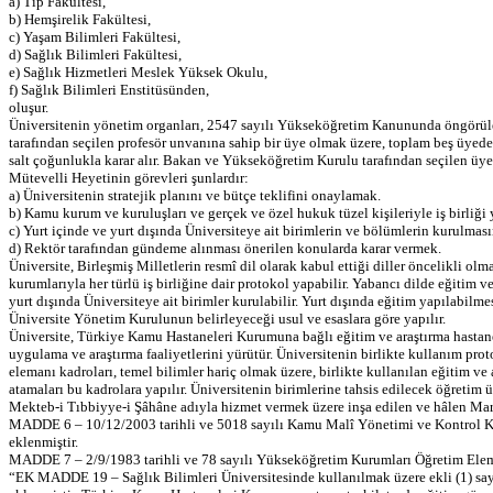
a) Tıp Fakültesi,
b) Hemşirelik Fakültesi,
c) Yaşam Bilimleri Fakültesi,
d) Sağlık Bilimleri Fakültesi,
e) Sağlık Hizmetleri Meslek Yüksek Okulu,
f) Sağlık Bilimleri Enstitüsünden,
oluşur.
Üniversitenin yönetim organları, 2547 sayılı Yükseköğretim Kanununda öngörülen
tarafından seçilen profesör unvanına sahip bir üye olmak üzere, toplam beş üyeden
salt çoğunlukla karar alır. Bakan ve Yükseköğretim Kurulu tarafından seçilen üyel
Mütevelli Heyetinin görevleri şunlardır:
a) Üniversitenin stratejik planını ve bütçe teklifini onaylamak.
b) Kamu kurum ve kuruluşları ve gerçek ve özel hukuk tüzel kişileriyle iş birliği
c) Yurt içinde ve yurt dışında Üniversiteye ait birimlerin ve bölümlerin kurulması
d) Rektör tarafından gündeme alınması önerilen konularda karar vermek.
Üniversite, Birleşmiş Milletlerin resmî dil olarak kabul ettiği diller öncelikli
kurumlarıyla her türlü iş birliğine dair protokol yapabilir. Yabancı dilde eğitim
yurt dışında Üniversiteye ait birimler kurulabilir. Yurt dışında eğitim yapılabi
Üniversite Yönetim Kurulunun belirleyeceği usul ve esaslara göre yapılır.
Üniversite, Türkiye Kamu Hastaneleri Kurumuna bağlı eğitim ve araştırma hastane
uygulama ve araştırma faaliyetlerini yürütür. Üniversitenin birlikte kullanım pro
elemanı kadroları, temel bilimler hariç olmak üzere, birlikte kullanılan eğitim ve
atamaları bu kadrolara yapılır. Üniversitenin birimlerine tahsis edilecek öğretim
Mekteb-i Tıbbiyye-i Şâhâne adıyla hizmet vermek üzere inşa edilen ve hâlen Marma
MADDE 6 – 10/12/2003 tarihli ve 5018 sayılı Kamu Malî Yönetimi ve Kontrol Kanu
eklenmiştir.
MADDE 7 – 2/9/1983 tarihli ve 78 sayılı Yükseköğretim Kurumları Öğretim Ele
“EK MADDE 19 – Sağlık Bilimleri Üniversitesinde kullanılmak üzere ekli (1) sayı