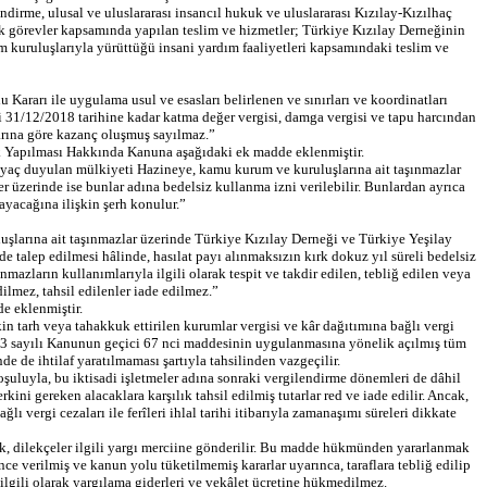
dirme, ulusal ve uluslararası insancıl hukuk ve uluslararası Kızılay-Kızılhaç
elik görevler kapsamında yapılan teslim ve hizmetler; Türkiye Kızılay Derneğinin
dım kuruluşlarıyla yürüttüğü insani yardım faaliyetleri kapsamındaki teslim ve
rarı ile uygulama usul ve esasları belirlenen ve sınırları ve koordinatları
ri 31/12/2018 tarihine kadar katma değer vergisi, damga vergisi ve tapu harcından
arına göre kazanç oluşmuş sayılmaz.”
k Yapılması Hakkında Kanuna aşağıdaki ek madde eklenmiştir.
yaç duyulan mülkiyeti Hazineye, kamu kurum ve kuruluşlarına ait taşınmazlar
er üzerinde ise bunlar adına bedelsiz kullanma izni verilebilir. Bunlardan ayrıca
ayacağına ilişkin şerh konulur.”
larına ait taşınmazlar üzerinde Türkiye Kızılay Derneği ve Türkiye Yeşilay
nde talep edilmesi hâlinde, hasılat payı alınmaksızın kırk dokuz yıl süreli bedelsiz
azların kullanımlarıyla ilgili olarak tespit ve takdir edilen, tebliğ edilen veya
edilmez, tahsil edilenler iade edilmez.”
e eklenmiştir.
 tarh veya tahakkuk ettirilen kurumlar vergisi ve kâr dağıtımına bağlı vergi
le 193 sayılı Kanunun geçici 67 nci maddesinin uygulanmasına yönelik açılmış tüm
de ihtilaf yaratılmaması şartıyla tahsilinden vazgeçilir.
koşuluyla, bu iktisadi işletmeler adına sonraki vergilendirme dönemleri de dâhil
ini gereken alacaklara karşılık tahsil edilmiş tutarlar red ve iade edilir. Ancak,
ı vergi cezaları ile ferîleri ihlal tarihi itibarıyla zamanaşımı süreleri dikkate
larak, dilekçeler ilgili yargı merciine gönderilir. Bu madde hükmünden yararlanmak
 verilmiş ve kanun yolu tüketilmemiş kararlar uyarınca, taraflara tebliğ edilip
lgili olarak yargılama giderleri ve vekâlet ücretine hükmedilmez.