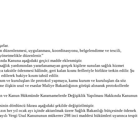
ırlar.
rının düzenlenmesi, uygulanması, koordinasyonu, belgelendirme ve tescili,
 yönetmelikle düzenlenir.”
ında Kanuna aşağıdaki geçici madde eklenmiştir.
sağlık yardımından yararlanamayan gerçek kişilere sunulan sağlık hizmet
taksitle ödenmesi hâlinde, geri kalan kısmı ferîleriyle birlikte terkin edilir. Şu
 edilerek bakiye kısım tahsil edilir.
urum ve kuruluşları ile protokol yapmaya, kamu kurum ve kuruluşları da söz
ne ilişkin usul ve esaslar Maliye Bakanlığının görüşü alınarak protokollerde
 Kanun ve Kanun Hükmünde Kararnamelerde Değişiklik Yapılması Hakkında Kanunun
 dördüncü fıkrası aşağıdaki şekilde değiştirilmiştir.
ın her yıl ocak ayı içinde aktarılmak üzere Sağlık Bakanlığı bütçesinde ödenek
13 sayılı Vergi Usul Kanununun mükerrer 298 inci maddesi hükümleri uyarınca tespit