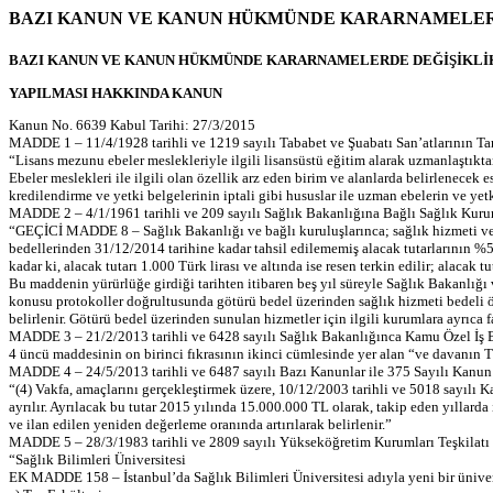
BAZI KANUN VE KANUN HÜKMÜNDE KARARNAMELERD
BAZI KANUN VE KANUN HÜKMÜNDE KARARNAMELERDE DEĞİŞİKLİ
YAPILMASI HAKKINDA KANUN
Kanun No. 6639 Kabul Tarihi: 27/3/2015
MADDE 1 – 11/4/1928 tarihli ve 1219 sayılı Tababet ve Şuabatı San’atlarının Tar
“Lisans mezunu ebeler meslekleriyle ilgili lisansüstü eğitim alarak uzmanlaştıkta
Ebeler meslekleri ile ilgili olan özellik arz eden birim ve alanlarda belirlenecek
kredilendirme ve yetki belgelerinin iptali gibi hususlar ile uzman ebelerin ve ye
MADDE 2 – 4/1/1961 tarihli ve 209 sayılı Sağlık Bakanlığına Bağlı Sağlık Kuru
“GEÇİCİ MADDE 8 – Sağlık Bakanlığı ve bağlı kuruluşlarınca; sağlık hizmeti ver
bedellerinden 31/12/2014 tarihine kadar tahsil edilememiş alacak tutarlarının %50’s
kadar ki, alacak tutarı 1.000 Türk lirası ve altında ise resen terkin edilir; alacak 
Bu maddenin yürürlüğe girdiği tarihten itibaren beş yıl süreyle Sağlık Bakanlığ
konusu protokoller doğrultusunda götürü bedel üzerinden sağlık hizmeti bedeli öd
belirlenir. Götürü bedel üzerinden sunulan hizmetler için ilgili kurumlara ayrıca
MADDE 3 – 21/2/2013 tarihli ve 6428 sayılı Sağlık Bakanlığınca Kamu Özel İş 
4 üncü maddesinin on birinci fıkrasının ikinci cümlesinde yer alan “ve davanın 
MADDE 4 – 24/5/2013 tarihli ve 6487 sayılı Bazı Kanunlar ile 375 Sayılı Kanu
“(4) Vakfa, amaçlarını gerçekleştirmek üzere, 10/12/2003 tarihli ve 5018 sayıl
ayrılır. Ayrılacak bu tutar 2015 yılında 15.000.000 TL olarak, takip eden yıllard
ve ilan edilen yeniden değerleme oranında artırılarak belirlenir.”
MADDE 5 – 28/3/1983 tarihli ve 2809 sayılı Yükseköğretim Kurumları Teşkilatı
“Sağlık Bilimleri Üniversitesi
EK MADDE 158 – İstanbul’da Sağlık Bilimleri Üniversitesi adıyla yeni bir üniver