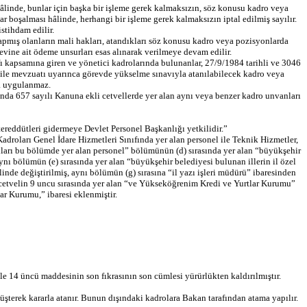
âlinde, bunlar için başka bir işleme gerek kalmaksızın, söz konusu kadro veya
r boşalması hâlinde, herhangi bir işleme gerek kalmaksızın iptal edilmiş sayılır.
stihdam edilir.
yapmış olanların mali hakları, atandıkları söz konusu kadro veya pozisyonlarda
revine ait ödeme unsurları esas alınarak verilmeye devam edilir.
nıfı kapsamına giren ve yönetici kadrolarında bulunanlar, 27/9/1984 tarihli ve 3046
ile mevzuatı uyarınca görevde yükselme sınavıyla atanılabilecek kadro veya
da uygulanmaz.
nda 657 sayılı Kanuna ekli cetvellerde yer alan aynı veya benzer kadro unvanları
reddütleri gidermeye Devlet Personel Başkanlığı yetkilidir.”
oları Genel İdare Hizmetleri Sınıfında yer alan personel ile Teknik Hizmetler,
nları bu bölümde yer alan personel” bölümünün (d) sırasında yer alan “büyükşehir
e aynı bölümün (e) sırasında yer alan “büyükşehir belediyesi bulunan illerin il özel
klinde değiştirilmiş, aynı bölümün (g) sırasına “il yazı işleri müdürü” ibaresinden
nı cetvelin 9 uncu sırasında yer alan “ve Yükseköğrenim Kredi ve Yurtlar Kurumu”
ar Kurumu,” ibaresi eklenmiştir.
 14 üncü maddesinin son fıkrasının son cümlesi yürürlükten kaldırılmıştır.
erek kararla atanır. Bunun dışındaki kadrolara Bakan tarafından atama yapılır.