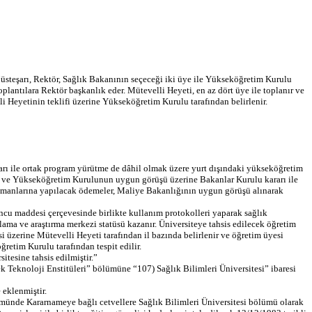
steşarı, Rektör, Sağlık Bakanının seçeceği iki üye ile Yükseköğretim Kurulu
lantılara Rektör başkanlık eder. Mütevelli Heyeti, en az dört üye ile toplanır ve
li Heyetinin teklifi üzerine Yükseköğretim Kurulu tarafından belirlenir.
ları ile ortak program yürütme de dâhil olmak üzere yurt dışındaki yükseköğretim
klifi ve Yükseköğretim Kurulunun uygun görüşü üzerine Bakanlar Kurulu kararı ile
 elemanlarına yapılacak ödemeler, Maliye Bakanlığının uygun görüşü alınarak
ncu maddesi çerçevesinde birlikte kullanım protokolleri yaparak sağlık
lama ve araştırma merkezi statüsü kazanır. Üniversiteye tahsis edilecek öğretim
si üzerine Mütevelli Heyeti tarafından il bazında belirlenir ve öğretim üyesi
retim Kurulu tarafından tespit edilir.
tesine tahsis edilmiştir.”
 Teknoloji Enstitüleri” bölümüne “107) Sağlık Bilimleri Üniversitesi” ibaresi
eklenmiştir.
kmünde Kararnameye bağlı cetvellere Sağlık Bilimleri Üniversitesi bölümü olarak