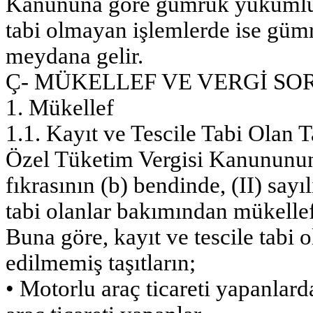
Kanununa göre gümrük yükümlülü
tabi olmayan işlemlerde ise güm
meydana gelir.
Ç- MÜKELLEF VE VERGİ S
1. Mükellef
1.1. Kayıt ve Tescile Tabi Olan T
Özel Tüketim Vergisi Kanununun
fıkrasının (b) bendinde, (II) sayı
tabi olanlar bakımından mükellef
Buna göre, kayıt ve tescile tabi o
edilmemiş taşıtların;
• Motorlu araç ticareti yapanlar