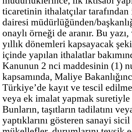
müdürlüklerince, ilk iktisabı ya
ticaretinin ithalatçılar tarafından
dairesi müdürlüğünden/başkanlığ
onaylı örneği de aranır. Bu yazı, 
yıllık dönemleri kapsayacak şekil
içinde yapılan ithalatlar bakımın
Kanunun 2 nci maddesinin (1) nu
kapsamında, Maliye Bakanlığınca b
Türkiye’de kayıt ve tescil edilme
veya ek imalat yapmak suretiyle m
Bunların, taşıtların tadilatını veya
yaptıklarını gösteren sanayi sici
mükellefler, durumlarını tevsik e