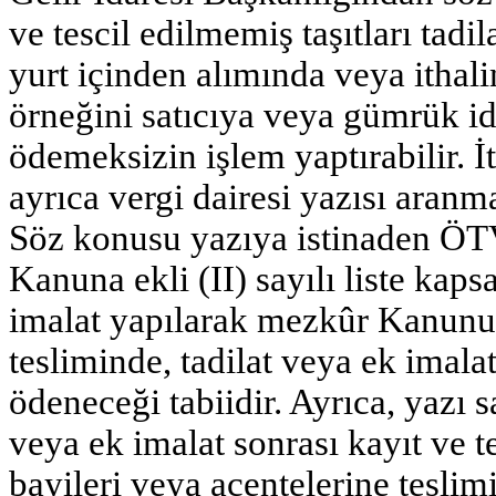
ve tescil edilmemiş taşıtları tad
yurt içinden alımında veya ithali
örneğini satıcıya veya gümrük i
ödemeksizin işlem yaptırabilir. İ
ayrıca vergi dairesi yazısı aranm
Söz konusu yazıya istinaden ÖT
Kanuna ekli (II) sayılı liste kaps
imalat yapılarak mezkûr Kanunu
tesliminde, tadilat veya ek imal
ödeneceği tabiidir. Ayrıca, yazı s
veya ek imalat sonrası kayıt ve te
bayileri veya acentelerine tesli