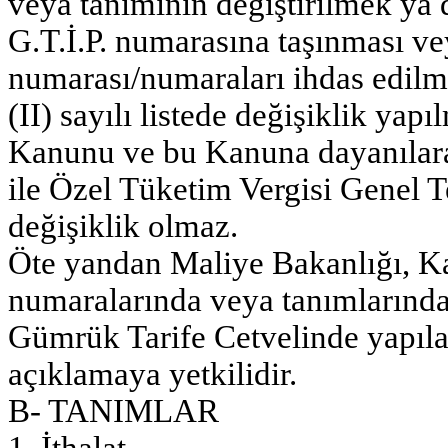
veya tanımının değiştirilmek ya d
G.T.İ.P. numarasına taşınması vey
numarası/numaraları ihdas edilme
(II) sayılı listede değişiklik ya
Kanunu ve bu Kanuna dayanılara
ile Özel Tüketim Vergisi Genel 
değişiklik olmaz.
Öte yandan Maliye Bakanlığı, Kan
numaralarında veya tanımlarındak
Gümrük Tarife Cetvelinde yapılan
açıklamaya yetkilidir.
B- TANIMLAR
1. İthalat