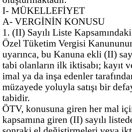
I- MÜKELLEFİYET
A- VERGİNİN KONUSU
1. (II) Sayılı Liste Kapsamında
Özel Tüketim Vergisi Kanununun 
uyarınca, bu Kanuna ekli (II) sayı
tabi olanların ilk iktisabı; kayıt v
imal ya da inşa edenler tarafın
müzayede yoluyla satışı bir de
tabidir.
ÖTV, konusuna giren her mal içi
kapsamına giren (II) sayılı liste
sonraki el değiştirmeleri veya ikt