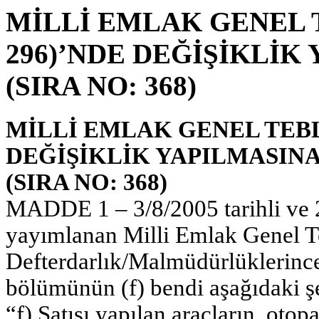
MİLLİ EMLAK GENEL T
296)’NDE DEĞİŞİKLİK
(SIRA NO: 368)
MİLLİ EMLAK GENEL TEBLİ
DEĞİŞİKLİK YAPILMASINA
(SIRA NO: 368)
MADDE 1 – 3/8/2005 tarihli ve 
yayımlanan Milli Emlak Genel Te
Defterdarlık/Malmüdürlüklerince 
bölümünün (f) bendi aşağıdaki şek
“f) Satışı yapılan araçların, otopa