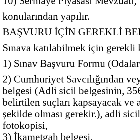
10) Sermaye Piyasası Mevzuatı,
konularından yapılır.
BAŞVURU İÇİN GEREKLİ B
Sınava katılabilmek için gerekli 
1) Sınav Başvuru Formu (Odalard
2) Cumhuriyet Savcılığından veya
belgesi (Adli sicil belgesinin, 
belirtilen suçları kapsayacak ve ad
şekilde olması gerekir.), adli si
fotokopisi,
3) İkametgah belgesi,