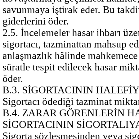
savunmaya iştirak eder. Bu takdir
giderlerini öder.
2.5. İncelemeler hasar ihbarı ü
sigortacı, tazminattan mahsup ed
anlaşmazlık hâlinde mahkemece ya
süratle tespit edilecek hasar mikt
öder.
B.3. SİGORTACININ HALEFİ
Sigortacı ödediği tazminat mikta
B.4. ZARAR GÖRENLERİN H
SİGORTACININ SİGORTALIY
Sigorta sözleşmesinden veya sig