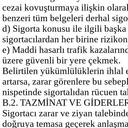
cezai kovuşturmaya ilişkin olar
benzeri tüm belgeleri derhal sig
d) Sigorta konusu ile ilgili başka
sigortacılardan her birine riziko
e) Maddi hasarlı trafik kazaları
üzere güvenli bir yere çekmek.
Belirtilen yükümlülüklerin ihlal
artarsa, zarar görenlere bu sebe
nispetinde sigortalıdan rücuen tah
B.2. TAZMİNAT VE GİDERL
Sigortacı zarar ve ziyan talebin
doğruya temasa geçerek anlaşma 