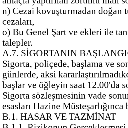
amaçla yaptırılan zorunlu mali so
n) Cezai kovuşturmadan doğan tüm
cezaları,
o) Bu Genel Şart ve ekleri ile ta
talepler.
A.7. SİGORTANIN BAŞLANGI
Sigorta, poliçede, başlama ve son
günlerde, aksi kararlaştırılmadık
başlar ve öğleyin saat 12.00'da s
Sigorta sözleşmesinin vade sonu
esasları Hazine Müsteşarlığınca b
B.1. HASAR VE TAZMİNAT
B.1.1. Rizikonun Gerçekleşmesi 