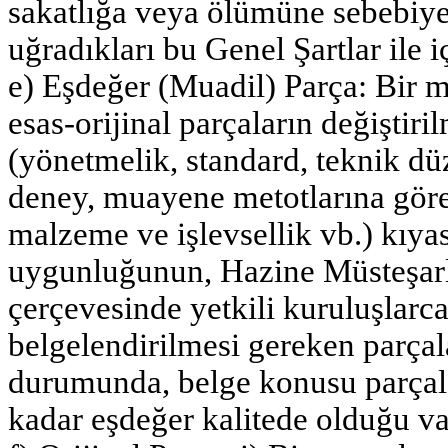
sakatlığa veya ölümüne sebebiyet
uğradıkları bu Genel Şartlar ile i
e) Eşdeğer (Muadil) Parça: Bir m
esas-orijinal parçaların değiştiri
(yönetmelik, standard, teknik d
deney, muayene metotlarına göre 
malzeme ve işlevsellik vb.) kıyas
uygunluğunun, Hazine Müsteşarlı
çerçevesinde yetkili kuruluşlarc
belgelendirilmesi gereken parçal
durumunda, belge konusu parçala
kadar eşdeğer kalitede olduğu var