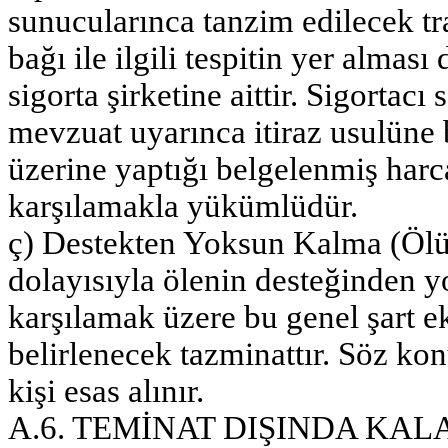
sunucularınca tanzim edilecek tra
bağı ile ilgili tespitin yer almas
sigorta şirketine aittir. Sigortac
mevzuat uyarınca itiraz usulüne
üzerine yaptığı belgelenmiş har
karşılamakla yükümlüdür.
ç) Destekten Yoksun Kalma (Ölü
dolayısıyla ölenin desteğinden y
karşılamak üzere bu genel şart e
belirlenecek tazminattır. Söz kon
kişi esas alınır.
A.6. TEMİNAT DIŞINDA KA