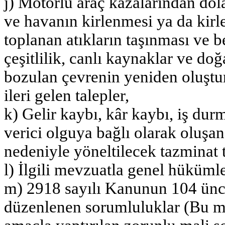
j) Motorlu araç kazalarından dolay
ve havanın kirlenmesi ya da kirl
toplanan atıkların taşınması ve be
çeşitlilik, canlı kaynaklar ve do
bozulan çevrenin yeniden oluşturu
ileri gelen talepler,
k) Gelir kaybı, kâr kaybı, iş dur
verici olguya bağlı olarak oluşa
nedeniyle yöneltilecek tazminat t
l) İlgili mevzuatla genel hükümler
m) 2918 sayılı Kanunun 104 ünc
düzenlenen sorumluluklar (Bu m