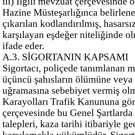
iii) İlgili mevzuat çerçevesind
Hazine Müsteşarlığınca belirlene
çıkarılan kodlandırılmış, hasarsız
karşılayan eşdeğer niteliğinde o
ifade eder.
A.3. SİGORTANIN KAPSAMI
Sigortacı, poliçede tanımlanan mo
üçüncü şahısların ölümüne veya 
uğramasına sebebiyet vermiş olm
Karayolları Trafik Kanununa gör
çerçevesinde bu Genel Şartlarda i
talepleri, kaza tarihi itibariyle g
karşılamakla yükümlüdür. Sigort