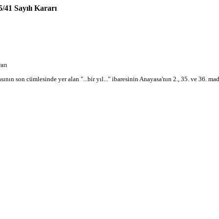
/41 Sayılı Kararı
arı
ın son cümlesinde yer alan "...bir yıl..." ibaresinin Anayasa'nın 2., 35. ve 36. madde