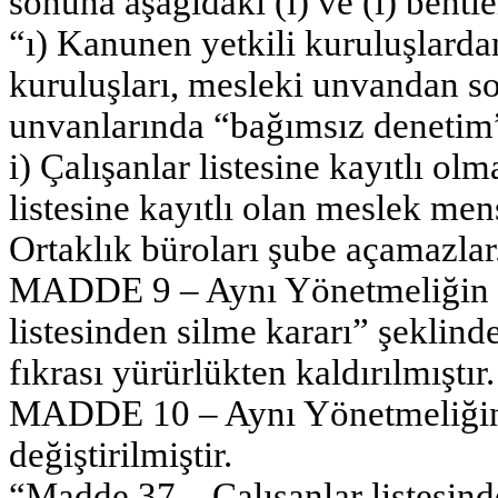
sonuna aşağıdaki (ı) ve (i) bentle
“ı) Kanunen yetkili kuruluşlarda
kuruluşları, mesleki unvandan so
unvanlarında “bağımsız denetim” 
i) Çalışanlar listesine kayıtlı ol
listesine kayıtlı olan meslek men
Ortaklık büroları şube açamazlar
MADDE 9 – Aynı Yönetmeliğin 36
listesinden silme kararı” şeklind
fıkrası yürürlükten kaldırılmıştır.
MADDE 10 – Aynı Yönetmeliğin 
değiştirilmiştir.
“Madde 37 – Çalışanlar listesind