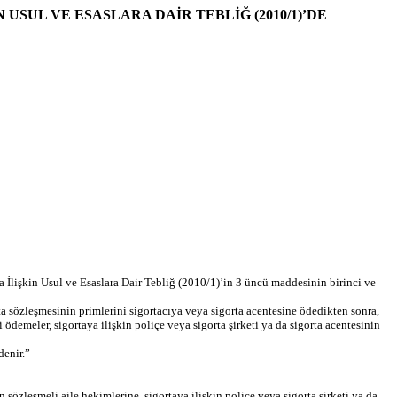
SUL VE ESASLARA DAİR TEBLİĞ (2010/1)’DE
işkin Usul ve Esaslara Dair Tebliğ (2010/1)’in 3 üncü maddesinin birinci ve
ta sözleşmesinin primlerini sigortacıya veya sigorta acentesine ödedikten sonra,
emeler, sigortaya ilişkin poliçe veya sigorta şirketi ya da sigorta acentesinin
denir.”
zleşmeli aile hekimlerine, sigortaya ilişkin poliçe veya sigorta şirketi ya da