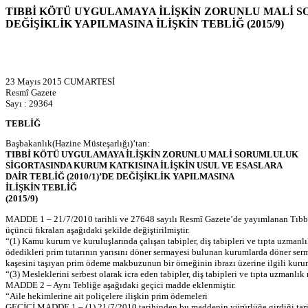
TIBBİ KÖTÜ UYGULAMAYA İLİŞKİN ZORUNLU MALİ SO
DEĞİŞİKLİK YAPILMASINA İLİŞKİN TEBLİĞ (2015/9)
23 Mayıs 2015 CUMARTESİ
Resmî Gazete
Sayı : 29364
TEBLİĞ
Başbakanlık(Hazine Müsteşarlığı)’tan:
TIBBİ KÖTÜ UYGULAMAYA İLİŞKİN ZORUNLU MALİ SORUMLULUK
SİGORTASINDA KURUM KATKISINA İLİŞKİN USUL VE ESASLARA
DAİR TEBLİĞ (2010/1)’DE DEĞİŞİKLİK YAPILMASINA
İLİŞKİN TEBLİĞ
(2015/9)
MADDE 1 – 21/7/2010 tarihli ve 27648 sayılı Resmî Gazete’de yayımlanan Tıbbi 
üçüncü fıkraları aşağıdaki şekilde değiştirilmiştir.
“(1) Kamu kurum ve kuruluşlarında çalışan tabipler, diş tabipleri ve tıpta uzmanl
ödedikleri prim tutarının yarısını döner sermayesi bulunan kurumlarda döner serm
kaşesini taşıyan prim ödeme makbuzunun bir örneğinin ibrazı üzerine ilgili kurum
“(3) Mesleklerini serbest olarak icra eden tabipler, diş tabipleri ve tıpta uzmanl
MADDE 2 – Aynı Tebliğe aşağıdaki geçici madde eklenmiştir.
“Aile hekimlerine ait poliçelere ilişkin prim ödemeleri
GEÇİCİ MADDE 1 – (1) 21/7/2010 tarihinden bu maddenin yürürlüğe girdiği tarihe 