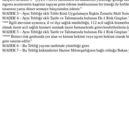
sigorta acentesinin kaşesini taşıyan prim ödeme makbuzunun bir örneği ile birlikt
tutarının yarısı döner sermaye bütçesinden ödenir.”
MADDE 3 – Aynı Tebliğe ekli Tıbbi Kötü Uygulamaya İlişkin Zorunlu Mali Sorumlu
MADDE 4 – Aynı Tebliğe ekli Tarife ve Talimatında bulunan Ek-1 Risk Grupları Tab
“** İlgili mevzuat uyarınca, il ve ilçe sağlık müdürlüğü, 112 acil sağlık hizmetl
olmak üzere acil sağlık hizmeti sunmak üzere hastanelerde görevlendirilenlerin (uz
MADDE 5 – Aynı Tebliğe ekli Tarife ve Talimatında bulunan Ek-1 Risk Grupları T
“*** Birinci risk grubunda yer alan ve kurum hekimi veya işyeri hekimi olarak hiz
göre tanzim edilir.”
MADDE 6 – Bu Tebliğ yayımı tarihinde yürürlüğe girer.
MADDE 7 – Bu Tebliğ hükümlerini Hazine Müsteşarlığının bağlı olduğu Bakan y