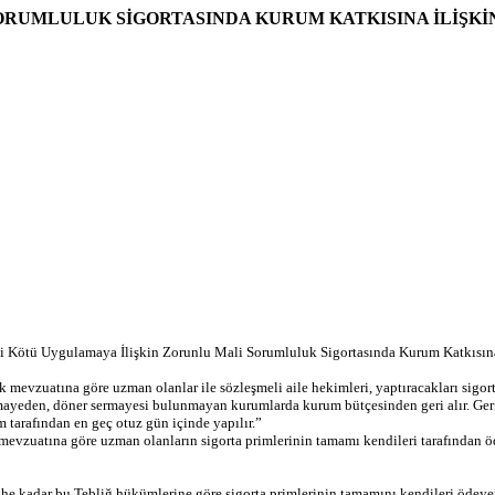
RUMLULUK SİGORTASINDA KURUM KATKISINA İLİŞKİN U
Kötü Uygulamaya İlişkin Zorunlu Mali Sorumluluk Sigortasında Kurum Katkısına İl
ık mevzuatına göre uzman olanlar ile sözleşmeli aile hekimleri, yaptıracakları sigor
ayeden, döner sermayesi bulunmayan kurumlarda kurum bütçesinden geri alır. Geri öd
 tarafından en geç otuz gün içinde yapılır.”
ık mevzuatına göre uzman olanların sigorta primlerinin tamamı kendileri tarafından ö
kadar bu Tebliğ hükümlerine göre sigorta primlerinin tamamını kendileri ödeyen sö