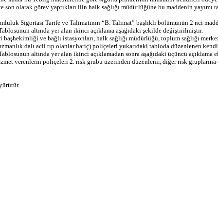
e son olarak görev yaptıkları ilin halk sağlığı müdürlüğüne bu maddenin yayımı tar
luk Sigortası Tarife ve Talimatının “B. Talimat” başlıklı bölümünün 2 nci maddes
losunun altında yer alan ikinci açıklama aşağıdaki şekilde değiştirilmiştir.
eri başhekimliği ve bağlı istasyonları, halk sağlığı müdürlüğü, toplum sağlığı merk
manlık dalı acil tıp olanlar hariç) poliçeleri yukarıdaki tabloda düzenlenen kendi 
ablosunun altında yer alan ikinci açıklamadan sonra aşağıdaki üçüncü açıklama ek
met verenlerin poliçeleri 2. risk grubu üzerinden düzenlenir, diğer risk gruplarına
ürütür.