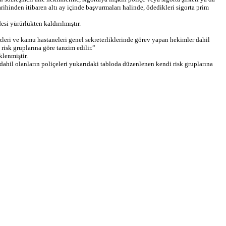
ihinden itibaren altı ay içinde başvurmaları halinde, ödedikleri sigorta prim
i yürürlükten kaldırılmıştır.
ezleri ve kamu hastaneleri genel sekreterliklerinde görev yapan hekimler dahil
risk gruplarına göre tanzim edilir.”
lenmiştir.
 dahil olanların poliçeleri yukarıdaki tabloda düzenlenen kendi risk gruplarına