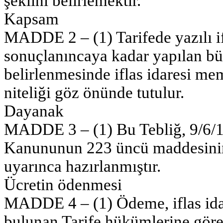
şeklini belirlemektir.
Kapsam
MADDE 2 – (1) Tarifede yazılı ifla
sonuçlanıncaya kadar yapılan büt
belirlenmesinde iflas idaresi me
niteliği göz önünde tutulur.
Dayanak
MADDE 3 – (1) Bu Tebliğ, 9/6/193
Kanununun 223 üncü maddesinin
uyarınca hazırlanmıştır.
Ücretin ödenmesi
MADDE 4 – (1) Ödeme, iflas idare
bulunan Tarife hükümlerine göre y