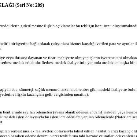
AĞI (Seri No: 289)
ereddütlerin giderilmesine ilişkin açıklamalar bu tebliğin konusunu oluşturmaktadı
lirli bir işyerine bağlı olarak çalışanlara hizmet karşılığı verilen para ve ayınlar 
.
iye veya ihtisasa dayanan ve ticari mahiyette olmıyan işlerin işverene tabi olmaks
 serbest meslek erbabıdır. Serbest meslek faaliyetinin yanında meslekten başka bir i
aşıyan ebe, sünnetçi, sağlık memuru, arzuhalci, rehber gibi mesleki faaliyette bulu
etlerine ilişkin kazançları gelir vergisinden muaftır.);
n bentlerinde sayılan ödemeleri (avans olarak ödenenler dahil) nakden veya hesaben 
 meslek işleri dolayısıyla bu işleri icra edenlere yapılan ödemelerde (Noterlere ser
r.
pılan serbest meslek faaliyetleri dolayısıyla tahsil edilen hâsılatın arızi kazanç
en hesaben ödeme deyimi, vergi tevkifatına tabi kazanç ve iratları ödeyenleri isti