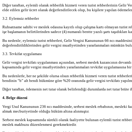
Diğer taraftan, eylemli olarak rehberlik hizmeti veren turist rehberlerinin Gelir
elde edilen gelir ücret olarak değerlendirilecek olup, bu kişilere yapılan ödeme
3.2. Eylemsiz rehberler
Ruhsatname sahibi ve meslek odasına kayıtlı olup çalışma kartı olmayan turist r
işe başlamanın belirtilerinden sadece (4) numaralı bentte yazılı şartı taşıdıkları k
Bu nedenle; eylemsiz turist rehberleri, Gelir Vergisi Kanununun 66 ncı maddesini
değerlendirildiklerinden gelir vergisi muafiyetinden yararlanmaları mümkün bul
3.3. Tevkifat uygulaması
Gelir vergisi tevkifatı uygulanması açısından, serbest meslek kazancının devamlı
kapsamında gelir vergisi muafiyetinden yararlanmaları tevkifat uygulamasına bir
Bu nedenlerle, her ne şekilde olursa olsun rehberlik hizmeti veren turist rehber
bendinin “b” alt bendi hükmüne göre %20 oranında gelir vergisi tevkifatı yapılm
Diğer taraftan, ödemenin net tutar olarak belirlendiği durumlarda net tutar brüte i
4. Belge düzeni
Vergi Usul Kanununun 236 ncı maddesinde, serbest meslek erbabının, mesleki faal
almak mecburiyetinde olduğu hüküm altına alınmıştır.
Serbest meslek kapsamında sürekli olarak faaliyette bulunan eylemli turist rehber
meslek makbuzu düzenlenmesi gerekmektedir.