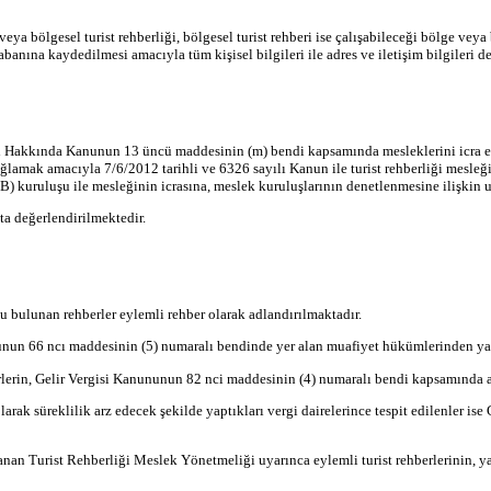
veya bölgesel turist rehberliği, bölgesel turist rehberi ise çalışabileceği bölge veya
i tabanına kaydedilmesi amacıyla tüm kişisel bilgileri ile adres ve iletişim bilgiler
leri Hakkında Kanunun 13 üncü maddesinin (m) bendi kapsamında mesleklerini icra 
ğlamak amacıyla 7/6/2012 tarihli ve 6326 sayılı Kanun ile turist rehberliği mesle
 kuruluşu ile mesleğinin icrasına, meslek kuruluşlarının denetlenmesine ilişkin us
ta değerlendirilmektedir.
 bulunan rehberler eylemli rehber olarak adlandırılmaktadır.
nununun 66 ncı maddesinin (5) numaralı bendinde yer alan muafiyet hükümlerinden
erlerin, Gelir Vergisi Kanununun 82 nci maddesinin (4) numaralı bendi kapsamında a
arak süreklilik arz edecek şekilde yaptıkları vergi dairelerince tespit edilenler is
an Turist Rehberliği Meslek Yönetmeliği uyarınca eylemli turist rehberlerinin, y