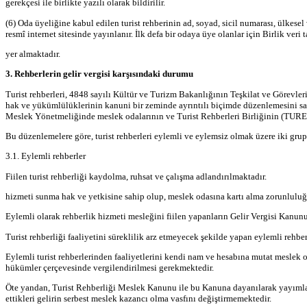
gerekçesi ile birlikte yazılı olarak bildirilir.
(6) Oda üyeliğine kabul edilen turist rehberinin ad, soyad, sicil numarası, ülkesel 
resmî internet sitesinde yayınlanır. İlk defa bir odaya üye olanlar için Birlik ver
yer almaktadır.
3. Rehberlerin gelir vergisi karşısındaki durumu
Turist rehberleri, 4848 sayılı Kültür ve Turizm Bakanlığının Teşkilat ve Görev
hak ve yükümlülüklerinin kanuni bir zeminde ayrıntılı biçimde düzenlemesini sa
Meslek Yönetmeliğinde meslek odalarının ve Turist Rehberleri Birliğinin (TUREB)
Bu düzenlemelere göre, turist rehberleri eylemli ve eylemsiz olmak üzere iki grup
3.1. Eylemli rehberler
Fiilen turist rehberliği kaydolma, ruhsat ve çalışma adlandırılmaktadır.
hizmeti sunma hak ve yetkisine sahip olup, meslek odasına kartı alma zorunluluğu
Eylemli olarak rehberlik hizmeti mesleğini fiilen yapanların Gelir Vergisi Ka
Turist rehberliği faaliyetini süreklilik arz etmeyecek şekilde yapan eylemli rehb
Eylemli turist rehberlerinden faaliyetlerini kendi nam ve hesabına mutat meslek ol
hükümler çerçevesinde vergilendirilmesi gerekmektedir.
Öte yandan, Turist Rehberliği Meslek Kanunu ile bu Kanuna dayanılarak yayımlan
ettikleri gelirin serbest meslek kazancı olma vasfını değiştirmemektedir.