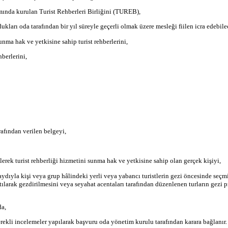
mında kurulan Turist Rehberleri Birliğini (TUREB),
dukları oda tarafından bir yıl süreyle geçerli olmak üzere mesleği fiilen icra edebilec
sunma hak ve yetkisine sahip turist rehberlerini,
berlerini,
afından verilen belgeyi,
rek turist rehberliği hizmetini sunma hak ve yetkisine sahip olan gerçek kişiyi,
ydıyla kişi veya grup hâlindeki yerli veya yabancı turistlerin gezi öncesinde seçmiş
nıtılarak gezdirilmesini veya seyahat acentaları tarafından düzenlenen turların gezi
da,
ekli incelemeler yapılarak başvuru oda yönetim kurulu tarafından karara bağlanır. 