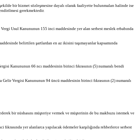
şekilde bir hizmet sözleşmesine dayalı olarak faaliyette bulunmaları halinde ise
lendirilmesi gerekmektedir.
in Vergi Usul Kanununun 155 inci maddesinde yer alan serbest meslek erbabında
addesinde belirtilen şartlardan en az ikisini taşımayanlar kapsamında
Vergisi Kanununun 66 ncı maddesinin birinci fıkrasının (5) numaralı bendi
rca Gelir Vergisi Kanununun 94 üncü maddesinin birinci fıkrasının (2) numaralı
m ederek bir nüshasını müşteriye vermek ve müşterinin de bu makbuzu istemek ve
i fıkrasında yer alanlarca yapılacak ödemeler karşılığında rehberlerce serbest