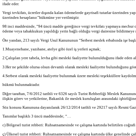
ifade eder.
Vergi tevkifatı, ücretler dışında kalan ödemelerde gayrisafi tutarlar üzerinden y
üzerinden hesaplanır.”hükmüne yer verilmiştir.
98 inci maddesinde, “94 üncü madde gereğince vergi tevkifatı yapmaya mecbur olanl
ödeme veya tahakkukun yapıldığı yerin bağlı olduğu vergi dairesine bildirmeye m
Öte yandan, 213 sayılı Vergi Usul Kanununun “Serbest meslek erbabında işe başlam
1.Muayenehane, yazıhane, atelye gibi özel iş yerleri açmak;
2.Çalışılan yere tabela, levha gibi mesleki faaliyette bulunulduğunu ifade eden a
3.Her ne şekilde olursa olsun devamlı olarak mesleki faaliyette bulunduğunu gös
4.Serbest olarak mesleki faaliyette bulunmak üzere mesleki teşekküllere kaydolm
hükmü bulunmaktadır.
Diğer taraftan, 7/6/2012 tarihli ve 6326 sayılı Turist Rehberliği Meslek Kanunund
ilişkin görev ve yetkilerine, Bakanlık ile meslek kuruluşları arasındaki işbirliği
Söz konusu Kanununa dayanılarak 26/12/2014 tarihli ve 29217 sayılı Resmi Gaz
Tanımlar başlıklı 3 üncü maddesinde; “…
c) Bölgesel turist rehberi: Ruhsatnamesinde ve çalışma kartında belirtilen coğrafi
ç) Ülkesel turist rehberi: Ruhsatnamesinde ve çalışma kartında ülke genelinde çalı