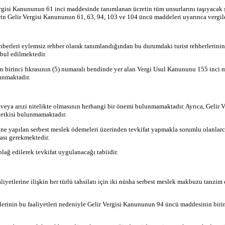
 Vergisi Kanununun 61 inci maddesinde tanımlanan ücretin tüm unsurlarını taşıyacak 
lerin Gelir Vergisi Kanununun 61, 63, 94, 103 ve 104 üncü maddeleri uyarınca vergi
ehberleri eylemsiz rehber olarak tanımlandığından bu durumdaki turist rehberlerin
abul edilmektedir.
n birinci fıkrasının (5) numaralı bendinde yer alan Vergi Usul Kanununu 155 inci m
unmaktadır.
 veya arızi nitelikte olmasının herhangi bir önemi bulunmamaktadır. Ayrıca, Gelir 
 etkisi bulunmamaktadır.
lerine yapılan serbest meslek ödemeleri üzerinden tevkifat yapmakla sorumlu olanla
ası gerekmektedir.
blağ edilerek tevkifat uygulanacağı tabiidir.
iyetlerine ilişkin her türlü tahsilatı için iki nüsha serbest meslek makbuzu tanzi
lerinin bu faaliyetleri nedeniyle Gelir Vergisi Kanununun 94 üncü maddesinin birinc