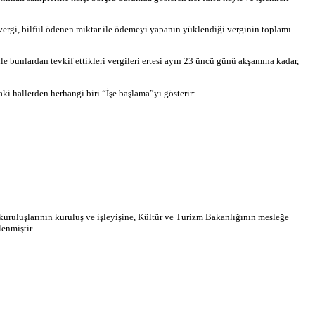
 vergi, bilfiil ödenen miktar ile ödemeyi yapanın yüklendiği verginin toplamı
e bunlardan tevkif ettikleri vergileri ertesi ayın 23 üncü günü akşamına kadar,
ki hallerden herhangi biri “İşe başlama”yı gösterir:
k kuruluşlarının kuruluş ve işleyişine, Kültür ve Turizm Bakanlığının mesleğe
enmiştir.