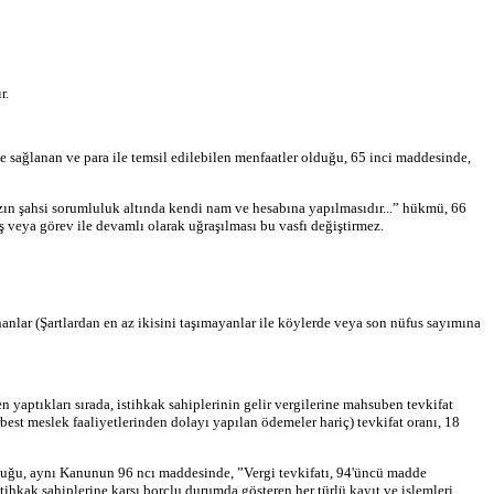
r.
ile sağlanan ve para ile temsil edilebilen menfaatler olduğu, 65 inci maddesinde,
ızın şahsi sorumluluk altında kendi nam ve hesabına yapılmasıdır...” hükmü, 66
ş veya görev ile devamlı olarak uğraşılması bu vasfı değiştirmez.
nanlar (Şartlardan en az ikisini taşımayanlar ile köylerde veya son nüfus sayımına
yaptıkları sırada, istihkak sahiplerinin gelir vergilerine mahsuben tevkifat
best meslek faaliyetlerinden dolayı yapılan ödemeler hariç) tevkifat oranı, 18
 olduğu, aynı Kanunun 96 ncı maddesinde, ”Vergi tevkifatı, 94'üncü madde
hkak sahiplerine karşı borçlu durumda gösteren her türlü kayıt ve işlemleri