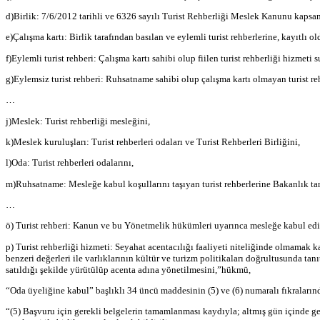
d)Birlik: 7/6/2012 tarihli ve 6326 sayılı Turist Rehberliği Meslek Kanunu kapsa
e)Çalışma kartı: Birlik tarafından basılan ve eylemli turist rehberlerine, kayıtlı ol
f)Eylemli turist rehberi: Çalışma kartı sahibi olup fiilen turist rehberliği hizmeti 
g)Eylemsiz turist rehberi: Ruhsatname sahibi olup çalışma kartı olmayan turist reh
…
j)Meslek: Turist rehberliği mesleğini,
k)Meslek kuruluşları: Turist rehberleri odaları ve Turist Rehberleri Birliğini,
l)Oda: Turist rehberleri odalarını,
m)Ruhsatname: Mesleğe kabul koşullarını taşıyan turist rehberlerine Bakanlık tar
…
ö) Turist rehberi: Kanun ve bu Yönetmelik hükümleri uyarınca mesleğe kabul edile
p) Turist rehberliği hizmeti: Seyahat acentacılığı faaliyeti niteliğinde olmamak ka
benzeri değerleri ile varlıklarının kültür ve turizm politikaları doğrultusunda ta
satıldığı şekilde yürütülüp acenta adına yönetilmesini,”hükmü,
“Oda üyeliğine kabul” başlıklı 34 üncü maddesinin (5) ve (6) numaralı fıkraların
“(5) Başvuru için gerekli belgelerin tamamlanması kaydıyla; altmış gün içinde ger