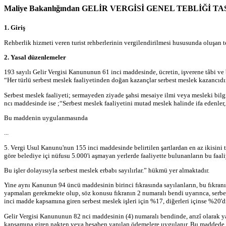
Maliye Bakanlığından GELİR VERGİSİ GENEL TEBLİĞİ TASL
1. Giriş
Rehberlik hizmeti veren turist rehberlerinin vergilendirilmesi hususunda oluşan t
2. Yasal düzenlemeler
193 sayılı Gelir Vergisi Kanununun 61 inci maddesinde, ücretin, işverene tâbi ve be
“Her türlü serbest meslek faaliyetinden doğan kazançlar serbest meslek kazancıdır
Serbest meslek faaliyeti; sermayeden ziyade şahsi mesaiye ilmi veya mesleki bilg
ncı maddesinde ise ;“Serbest meslek faaliyetini mutad meslek halinde ifa edenler,
Bu maddenin uygulanmasında
...
5. Vergi Usul Kanunu'nun 155 inci maddesinde belirtilen şartlardan en az ikisini t
göre belediye içi nüfusu 5.000'i aşmayan yerlerde faaliyette bulunanların bu faaliy
Bu işler dolayısıyla serbest meslek erbabı sayılırlar.” hükmü yer almaktadır.
Yine aynı Kanunun 94 üncü maddesinin birinci fıkrasında sayılanların, bu fıkranı
yapmaları gerekmekte olup, söz konusu fıkranın 2 numaralı bendi uyarınca, serbest
inci madde kapsamına giren serbest meslek işleri için %17, diğerleri içinse %20'di
Gelir Vergisi Kanununun 82 nci maddesinin (4) numaralı bendinde, arızî olarak ya
kapsamına giren nakten veya hesaben yapılan ödemelere uygulanır. Bu maddede geç