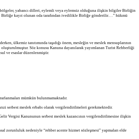
 bölgeler, yabancı dilleri, eylemli veya eylemsiz olduğuna ilişkin bilgiler Birliğin
i de Birliğe kayıt olunan oda tarafından ivedilikle Birliğe gönderilir.…” hükmü
ederken, ülkemiz tanıtımında taşıdığı önem, mesleğin ve meslek mensuplarının
ği oluşturulmuştur. Söz konusu Kanuna dayanılarak yayımlanan Turist Rehberliği
ul ve esaslar düzenlenmiştir.
 yararlanmaları mümkün bulunmamaktadır.
rızi serbest meslek erbabı olarak vergilendirilmeleri gerekmektedir.
e Gelir Vergisi Kanununun serbest meslek kazancının vergilendirilmesine ilişkin
asal zorunluluk nedeniyle “rehber acente hizmet sözleşmesi” yapmaları elde