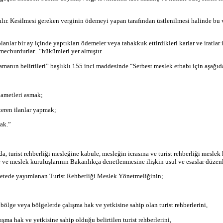
apılır. Kesilmesi gereken verginin ödemeyi yapan tarafından üstlenilmesi halinde bu
ar bir ay içinde yaptıkları ödemeler veya tahakkuk ettirdikleri karlar ve iratlar il
ecburdurlar...”hükümleri yer almıştır.
anın belirtileri” başlıklı 155 inci maddesinde “Serbest meslek erbabı için aşağıda
lametleri asmak;
teren ilanlar yapmak;
ak.”
a, turist rehberliği mesleğine kabule, mesleğin icrasına ve turist rehberliği mesle
ne ve meslek kuruluşlarının Bakanlıkça denetlenmesine ilişkin usul ve esaslar düzenl
etede yayımlanan Turist Rehberliği Meslek Yönetmeliğinin;
 bölge veya bölgelerde çalışma hak ve yetkisine sahip olan turist rehberlerini,
şma hak ve yetkisine sahip olduğu belirtilen turist rehberlerini,