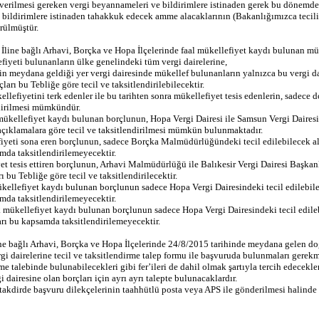
nda verilmesi gereken vergi beyannameleri ve bildirimlere istinaden gerek bu dönem
e bildirimlere istinaden tahakkuk edecek amme alacaklarının (Bakanlığımızca tecil
rülmüştür.
n İline bağlı Arhavi, Borçka ve Hopa İlçelerinde faal mükellefiyet kaydı bulunan mü
iyeti bulunanların ülke genelindeki tüm vergi dairelerine,
in meydana geldiği yer vergi dairesinde mükellef bulunanların yalnızca bu vergi da
rı bu Tebliğe göre tecil ve taksitlendirilebilecektir.
efiyetini terk edenler ile bu tarihten sonra mükellefiyet tesis edenlerin, sadece d
ndirilmesi mümkündür.
 mükellefiyet kaydı bulunan borçlunun, Hopa Vergi Dairesi ile Samsun Vergi Dairesi
açıklamalara göre tecil ve taksitlendirilmesi mümkün bulunmaktadır.
fiyeti sona eren borçlunun, sadece Borçka Malmüdürlüğündeki tecil edilebilecek al
amda taksitlendirilemeyecektir.
yet tesis ettiren borçlunun, Arhavi Malmüdürlüğü ile Balıkesir Vergi Dairesi Başk
u Tebliğe göre tecil ve taksitlendirilecektir.
ükellefiyet kaydı bulunan borçlunun sadece Hopa Vergi Dairesindeki tecil edilebil
amda taksitlendirilemeyecektir.
ak mükellefiyet kaydı bulunan borçlunun sadece Hopa Vergi Dairesindeki tecil edile
arı bu kapsamda taksitlendirilemeyecektir.
ine bağlı Arhavi, Borçka ve Hopa İlçelerinde 24/8/2015 tarihinde meydana gelen doğ
gi dairelerine tecil ve taksitlendirme talep formu ile başvuruda bulunmaları gerekm
e talebinde bulunabilecekleri gibi fer’ileri de dahil olmak şartıyla tercih edecekler
 dairesine olan borçları için ayrı ayrı talepte bulunacaklardır.
irde başvuru dilekçelerinin taahhütlü posta veya APS ile gönderilmesi halinde post