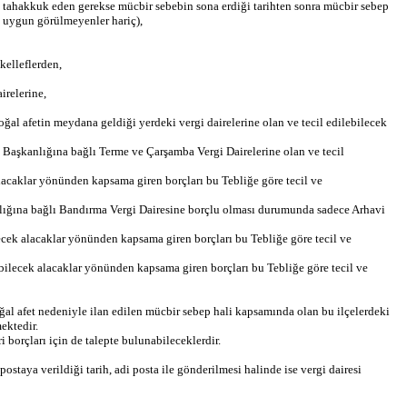
de tahakkuk eden gerekse mücbir sebebin sona erdiği tarihten sonra mücbir sebep
i uygun görülmeyenler hariç),
kelleflerden,
irelerine,
oğal afetin meydana geldiği yerdeki vergi dairelerine olan ve tecil edilebilecek
 Başkanlığına bağlı Terme ve Çarşamba Vergi Dairelerine olan ve tecil
acaklar yönünden kapsama giren borçları bu Tebliğe göre tecil ve
anlığına bağlı Bandırma Vergi Dairesine borçlu olması durumunda sadece Arhavi
ecek alacaklar yönünden kapsama giren borçları bu Tebliğe göre tecil ve
bilecek alacaklar yönünden kapsama giren borçları bu Tebliğe göre tecil ve
al afet nedeniyle ilan edilen mücbir sebep hali kapsamında olan bu ilçelerdeki
ektedir.
i borçları için de talepte bulunabileceklerdir.
aya verildiği tarih, adi posta ile gönderilmesi halinde ise vergi dairesi