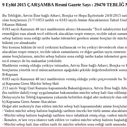
9 Eylül 2015 ÇARŞAMBA Resmî Gazete Sayı : 29470 TEBLİĞ M
Bu Tebliğde, Artvin İline bağlı Arhavi, Borçka ve Hopa İlçelerinde 24/8/2015 ta
olan borçlarının 21/7/1953 tarihli ve 6183 sayılı Amme Alacaklarının Tahsil Usu
I-Kanun Hükmü
6183 sayılı Kanunun 48 inci maddesinin altıncı fıkrasında “Tecil salahiyetini ku
etmediğini esas alarak tecil edilecek alacakları tespit etmeye, tecilde taksit za
sebep halinin sona erdiği tarihe kadar ödemeleri gereken amme borçları ile mücbi
hükmü yer almaktadır.
Söz konusu hüküm ile tecil yetkisini kullanacak ve bu yetkiyi devredecek olan ma
alacakları tespit etmeye, tecilde taksit zamanlarını ve diğer şartları tayin etme
amme borçlularının, mücbir sebep halinin sona erdiği tarihe kadar ödemeleri ger
tecil etmeye de bu makamlar yetkilidir.
Maddenin vermiş olduğu yetkiye istinaden, Artvin İline bağlı Arhavi, Borçka ve
borçlarına yönelik tecil müracaatlarının aşağıdaki şekilde değerlendirilerek son
II-Kapsam
6183 sayılı Kanunun 48 inci maddesinin vermiş olduğu yetki çerçevesinde bu Tebli
a) Kapsama Giren Mücbir Sebep Hali
213 sayılı Vergi Usul Kanunu kapsamında Bakanlığımızca, Artvin İline bağlı Arha
(bu tarihler dahil) vergi uygulamaları bakımından mücbir sebep hali ilan edilmişti
Dolayısıyla bu Tebliğ kapsamına yukarıda belirtilen doğal afet nedeniyle ilan ed
b) Kapsama Giren Amme Alacakları
Doğal afet nedeniyle ilan edilen mücbir sebep hali kapsamındaki amme borçlular
- Vadesi mücbir sebep halinin başladığı tarihten önceki her türlü amme alacakları
- Mücbir sebep halinin başladığı tarihten önce tahakkuk etmiş olup, vadesi mücbir 
- İkmalen, re’sen veya idarece tarh edilen ve vadesi mücbir sebep halinin başladığı
- Mücbir sebep hali ilan edilen tarih ile mücbir sebebin sona erdiği tarih arasında