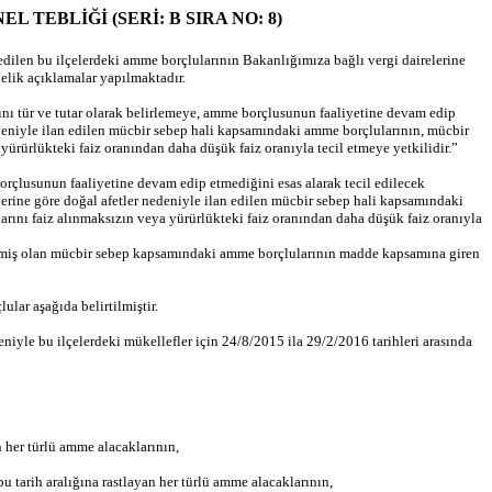
GENEL TEBLİĞİ (SERİ: B SIRA NO: 8)
dilen bu ilçelerdeki amme borçlularının Bakanlığımıza bağlı vergi dairelerine
elik açıklamalar yapılmaktadır.
ını tür ve tutar olarak belirlemeye, amme borçlusunun faaliyetine devam edip
 nedeniyle ilan edilen mücbir sebep hali kapsamındaki amme borçlularının, mücbir
ürürlükteki faiz oranından daha düşük faiz oranıyla tecil etmeye yetkilidir.”
orçlusunun faaliyetine devam edip etmediğini esas alarak tecil edilecek
lerine göre doğal afetler nedeniyle ilan edilen mücbir sebep hali kapsamındaki
rını faiz alınmaksızın veya yürürlükteki faiz oranından daha düşük faiz oranıyla
dilmiş olan mücbir sebep kapsamındaki amme borçlularının madde kapsamına giren
lar aşağıda belirtilmiştir.
yle bu ilçelerdeki mükellefler için 24/8/2015 ila 29/2/2016 tarihleri arasında
n her türlü amme alacaklarının,
bu tarih aralığına rastlayan her türlü amme alacaklarının,