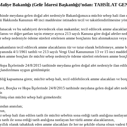
aliye Bakanlığı (Gelir İdaresi Başkanlığı)’ndan: TAHSİLAT 
rihinde meydana gelen doğal afet nedeniyle Bakanlığımızca mücbir sebep hali ilan e
lü Hakkında Kanunun 48 inci maddesine istinaden tecil ve taksitlendirilmesine yön
llanacak ve bu salahiyeti devredecek olan makamlar; tecil edilecek amme alacaklar
manlarını ve diğer şartları tayin etmeye ayrıca 213 sayılı Kanuna göre doğal afetler
r sebep nedeniyle ödeme süreleri ertelenen amme borçlarını faiz alınmaksızın veya y
kamların tecil edilecek amme alacaklarını tür ve tutar olarak belirlemeye, amme b
nin yanında 4/1/1961 tarihli ve 213 sayılı Vergi Usul Kanununun 13 ve 15 inci madde
eken amme borçları ile mücbir sebep nedeniyle ödeme süreleri ertelenen amme borçla
 Hopa İlçelerinde 24/8/2015 tarihinde meydana gelen doğal afet nedeniyle ilan e
uçlandırılması uygun görülmüştür.
ğ kapsamına giren; mücbir sebep hali, tecil edilebilecek amme alacakları ve borçlu
vi, Borçka ve Hopa İlçelerinde 24/8/2015 tarihinde meydana gelen doğal afet nedeni
r.
ilmiş olan mücbir sebep hali girmektedir.
ından aranılan;
nın,
sebep hali ilan edilen tarih ile mücbir sebebin sona erdiği tarih aralığına rastlaya
 tarih ile sona erdiği tarih aralığına rastlayan her türlü amme alacaklarının,
 yıllık olarak tahakkuk eden amme alacakları ile her ne şekilde olursa olsun vadesi 