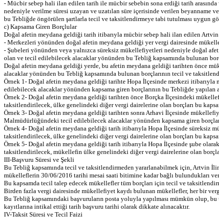
- Mücbir sebep hali ilan edilen tarih ile mücbir sebebin sona erdiği tarih arası
nedeniyle verilme süresi uzayan ve uzatılan süre içerisinde verilen beyanname v
bu Tebliğde öngörülen şartlarla tecil ve taksitlendirmeye tabi tutulması uygun gö
c) Kapsama Giren Borçlular
Doğal afetin meydana geldiği tarih itibarıyla mücbir sebep hali ilan edilen Artvi
- Merkezleri yönünden doğal afetin meydana geldiği yer vergi dairesinde mükellef
- Şubeleri yönünden veya yalnızca süreksiz mükellefiyetleri nedeniyle doğal afet
olan ve tecil edilebilecek alacaklar yönünden bu Tebliğ kapsamında bulunan borçla
Doğal afetin meydana geldiği yerde, bu afetin meydana geldiği tarihten önce mükell
alacaklar yönünden bu Tebliğ kapsamında bulunan borçlarının tecil ve taksitle
Örnek 1- Doğal afetin meydana geldiği tarihte Hopa İlçesinde merkezi itibarıyla
edilebilecek alacaklar yönünden kapsama giren borçlarının bu Tebliğde yapılan 
Örnek 2- Doğal afetin meydana geldiği tarihten önce Borçka İlçesindeki mükelle
taksitlendirilecek, ülke genelindeki diğer vergi dairelerine olan borçları bu kaps
Örnek 3- Doğal afetin meydana geldiği tarihten sonra Arhavi İlçesinde mükellefi
Malmüdürlüğündeki tecil edilebilecek alacaklar yönünden kapsama giren borçları b
Örnek 4- Doğal afetin meydana geldiği tarih itibarıyla Hopa İlçesinde süreksiz m
taksitlendirilecek, ülke genelindeki diğer vergi dairelerine olan borçları bu kaps
Örnek 5- Doğal afetin meydana geldiği tarih itibarıyla Hopa İlçesinde şube olar
taksitlendirilecek, mükellefin ülke genelindeki diğer vergi dairelerine olan borçl
III-Başvuru Süresi ve Şekli
Bu Tebliğ kapsamında tecil ve taksitlendirmeden yararlanabilmek için, Artvin İl
mükelleflerin 30/06/2016 tarihi mesai saati bitimine kadar bağlı bulundukları ver
Bu kapsamda tecil talep edecek mükellefler tüm borçları için tecil ve taksitlendirm
Birden fazla vergi dairesinde mükellefiyet kaydı bulunan mükellefler, her bir vergi
Bu Tebliğ kapsamındaki başvuruların posta yoluyla yapılması mümkün olup, bu takd
kayıtlarına intikal ettiği tarih başvuru tarihi olarak dikkate alınacaktır.
IV-Taksit Süresi ve Tecil Faizi