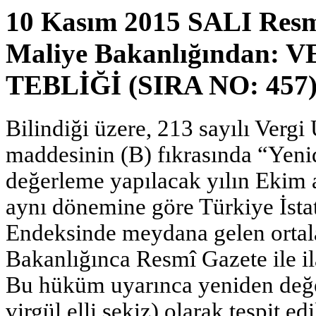
10 Kasım 2015 SALI Resm
Maliye Bakanlığından
TEBLİĞİ (SIRA NO: 457
Bilindiği üzere, 213 sayılı Ver
maddesinin (B) fıkrasında “Yeni
değerleme yapılacak yılın Ekim a
aynı dönemine göre Türkiye İstat
Endeksinde meydana gelen ortala
Bakanlığınca Resmî Gazete ile il
Bu hüküm uyarınca yeniden değer
virgül elli sekiz) olarak tespit edi