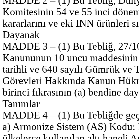
MADDE 2 – (1) Bu Tebliğ, Dün
Komitesinin 54 ve 55 inci dönem 
kararlarını ve eki INN ürünleri sı
Dayanak
MADDE 3 – (1) Bu Tebliğ, 27/10
Kanununun 10 uncu maddesinin bi
tarihli ve 640 sayılı Gümrük ve T
Görevleri Hakkında Kanun Hük
birinci fıkrasının (a) bendine day
Tanımlar
MADDE 4 – (1) Bu Tebliğde geç
a) Armonize Sistem (AS) Kodu
ülkelerce kullanılan altı hanel