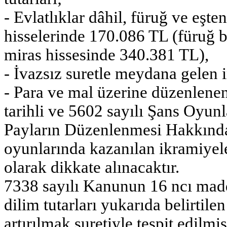
- Evlatlıklar dâhil, füruğ ve eşte
hisselerinde 170.086 TL (füruğ 
miras hissesinde 340.381 TL),
- İvazsız suretle meydana gelen 
- Para ve mal üzerine düzenlenen
tarihli ve 5602 sayılı Şans Oyunl
Payların Düzenlenmesi Hakkınd
oyunlarında kazanılan ikramiyel
olarak dikkate alınacaktır.
7338 sayılı Kanunun 16 ncı madde
dilim tutarları yukarıda belirtil
artırılmak suretiyle tespit edilmi