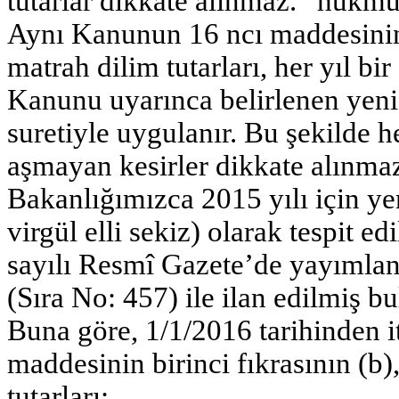
tutarlar dikkate alınmaz.” hükmün
Aynı Kanunun 16 ncı maddesinin 
matrah dilim tutarları, her yıl bi
Kanunu uyarınca belirlenen yeni
suretiyle uygulanır. Bu şekilde h
aşmayan kesirler dikkate alınmaz.
Bakanlığımızca 2015 yılı için y
virgül elli sekiz) olarak tespit e
sayılı Resmî Gazete’de yayımla
(Sıra No: 457) ile ilan edilmiş b
Buna göre, 1/1/2016 tarihinden 
maddesinin birinci fıkrasının (b),
tutarları;