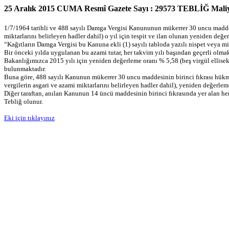
25 Aralık 2015 CUMA Resmî Gazete Sayı : 29573 TEBLİĞ Ma
1/7/1964 tarihli ve 488 sayılı Damga Vergisi Kanununun mükerrer 30 uncu maddesi
miktarlarını belirleyen hadler dahil) o yıl için tespit ve ilan olunan yeniden değe
“Kağıtların Damga Vergisi bu Kanuna ekli (1) sayılı tabloda yazılı nispet veya mikt
Bir önceki yılda uygulanan bu azami tutar, her takvim yılı başından geçerli olmak 
Bakanlığımızca 2015 yılı için yeniden değerleme oranı % 5,58 (beş virgül ellisek
bulunmaktadır.
Buna göre, 488 sayılı Kanunun mükerrer 30 uncu maddesinin birinci fıkrası hükmü 
vergilerin asgari ve azami miktarlarını belirleyen hadler dahil), yeniden değerlem
Diğer taraftan, anılan Kanunun 14 üncü maddesinin birinci fıkrasında yer alan her
Tebliğ olunur.
Eki için tıklayınız