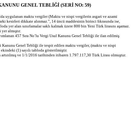
GİSİ KANUNU GENEL TEBLİĞİ (SERİ NO: 59)
lda uygulanan maktu vergiler (Maktu ve nispi vergilerin asgari ve azami
arki kesirleri dikkate alınmaz.”, 14 üncü maddesinin birinci fıkrasında ise,
abloda yer alan sınırlamalar saklı kalmak üzere 800 bin Yeni Türk lirasını aşamaz.
yer almıştır.
ayımlanan 457 Sıra No’lu Vergi Usul Kanunu Genel Tebliği ile ilan edilmiş
 Kanunu Genel Tebliği ile tespit edilen maktu vergiler, (maktu ve nispi
kindeki (1) sayılı tabloda gösterilmiştir.
 artırılmış ve 1/1/2016 tarihinden itibaren 1.797.117,30 Türk Lirası olmuştur.