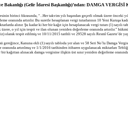
liye Bakanlığı (Gelir İdaresi Başkanlığı)’ndan: DAMGA VER
nin birinci fıkrasında, “...Her takvim yılı başından geçerli olmak üzere önceki yı
rleme oranında artırılır. Bu suretle hesaplanan vergi tutarlarının 10 Yeni Kuruşa kad
arlarda alınır. Şu kadar ki her bir kağıt için hesaplanacak vergi tutarı (1) sayılı t
üzere, o yıl için tespit ve ilan olunan yeniden değerleme oranında artırılır.” hükmü 
iz) olarak tespit edilmiş ve 10/11/2015 tarihli ve 29528 sayılı Resmî Gazete’de y
gereğince, Kanuna ekli (1) sayılı tabloda yer alan ve 58 Seri No’lu Damga Vergisi
e oranında artırılmış ve 1/1/2016 tarihinden itibaren uygulanacak miktarları Tebliğ e
 bir kağıttan alınacak damga vergisine ilişkin üst sınır yeniden değerleme oranında