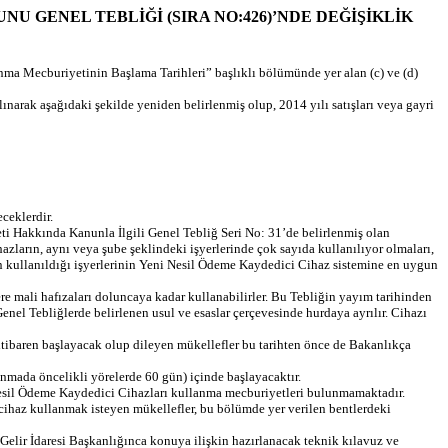
UL KANUNU GENEL TEBLİĞİ (SIRA NO:426)’NDE DEĞİŞİKLİK
ma Mecburiyetinin Başlama Tarihleri” başlıklı bölümünde yer alan (c) ve (d)
lınarak aşağıdaki şekilde yeniden belirlenmiş olup, 2014 yılı satışları veya gayri
ceklerdir.
i Hakkında Kanunla İlgili Genel Tebliğ Seri No: 31’de belirlenmiş olan
ların, aynı veya şube şeklindeki işyerlerinde çok sayıda kullanılıyor olmaları,
ların kullanıldığı işyerlerinin Yeni Nesil Ödeme Kaydedici Cihaz sistemine en uygun
e mali hafızaları doluncaya kadar kullanabilirler. Bu Tebliğin yayım tarihinden
nel Tebliğlerde belirlenen usul ve esaslar çerçevesinde hurdaya ayrılır. Cihazı
itibaren başlayacak olup dileyen mükellefler bu tarihten önce de Bakanlıkça
nmada öncelikli yörelerde 60 gün) içinde başlayacaktır.
 Nesil Ödeme Kaydedici Cihazları kullanma mecburiyetleri bulunmamaktadır.
i cihaz kullanmak isteyen mükellefler, bu bölümde yer verilen bentlerdeki
lir İdaresi Başkanlığınca konuya ilişkin hazırlanacak teknik kılavuz ve