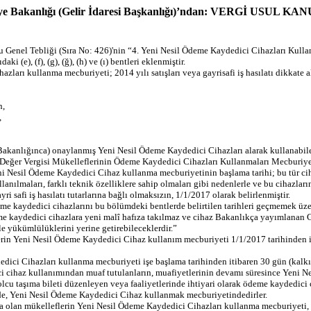
liye Bakanlığı (Gelir İdaresi Başkanlığı)’ndan: VERGİ US
 Genel Tebliği (Sıra No: 426)'nin “4. Yeni Nesil Ödeme Kaydedici Cihazları Kullan
 (e), (f), (g), (ğ), (h) ve (ı) bentleri eklenmiştir.
azları kullanma mecburiyeti; 2014 yılı satışları veya gayrisafi iş hasılatı dikkate a
n,
,
 Bakanlığınca) onaylanmış Yeni Nesil Ödeme Kaydedici Cihazları alarak kullanabile
 Değer Vergisi Mükelleflerinin Ödeme Kaydedici Cihazları Kullanmaları Mecburiyet
i Nesil Ödeme Kaydedici Cihaz kullanma mecburiyetinin başlama tarihi; bu tür cihaz
kullanılmaları, farklı teknik özelliklere sahip olmaları gibi nedenlerle ve bu cihaz
i safi iş hasılatı tutarlarına bağlı olmaksızın, 1/1/2017 olarak belirlenmiştir.
e kaydedici cihazlarını bu bölümdeki bentlerde belirtilen tarihleri geçmemek üzer
eme kaydedici cihazlara yeni malî hafıza takılmaz ve cihaz Bakanlıkça yayımlanan Ge
e yükümlülüklerini yerine getirebileceklerdir.”
lerin Yeni Nesil Ödeme Kaydedici Cihaz kullanım mecburiyeti 1/1/2017 tarihinden 
edici Cihazları kullanma mecburiyeti işe başlama tarihinden itibaren 30 gün (kalkı
ci cihaz kullanımından muaf tutulanların, muafiyetlerinin devamı süresince Yeni
, yolcu taşıma bileti düzenleyen veya faaliyetlerinde ihtiyari olarak ödeme kaydedic
nde, Yeni Nesil Ödeme Kaydedici Cihaz kullanmak mecburiyetindedirler.
olan mükelleflerin Yeni Nesil Ödeme Kaydedici Cihazları kullanma mecburiyeti, Ge