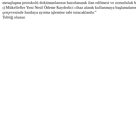
mesajlaşma protokolü dokümanlarının hazırlanarak ilan edilmesi ve zorunluluk baş
ı) Mükellefler Yeni Nesil Ödeme Kaydedici cihaz alarak kullanmaya başlamalarını
çerçevesinde hurdaya ayırma işlemine tabi tutacaklardır.”
Tebliğ olunur.