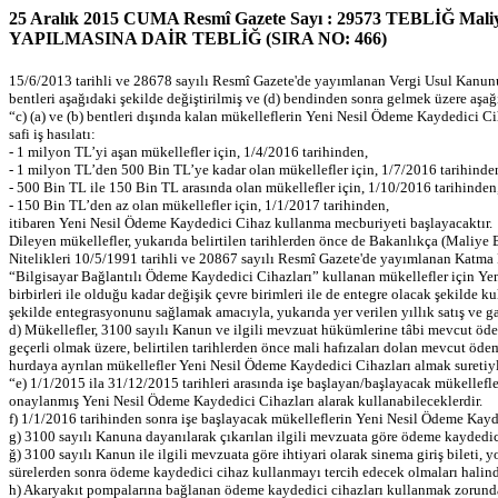
25 Aralık 2015 CUMA Resmî Gazete Sayı : 29573 TEBLİĞ Ma
YAPILMASINA DAİR TEBLİĞ (SIRA NO: 466)
15/6/2013 tarihli ve 28678 sayılı Resmî Gazete'de yayımlanan Vergi Usul Kanunu
bentleri aşağıdaki şekilde değiştirilmiş ve (d) bendinden sonra gelmek üzere aşağıdaki
“c) (a) ve (b) bentleri dışında kalan mükelleflerin Yeni Nesil Ödeme Kaydedici Cih
safi iş hasılatı:
- 1 milyon TL’yi aşan mükellefler için, 1/4/2016 tarihinden,
- 1 milyon TL’den 500 Bin TL’ye kadar olan mükellefler için, 1/7/2016 tarihinde
- 500 Bin TL ile 150 Bin TL arasında olan mükellefler için, 1/10/2016 tarihinden
- 150 Bin TL’den az olan mükellefler için, 1/1/2017 tarihinden,
itibaren Yeni Nesil Ödeme Kaydedici Cihaz kullanma mecburiyeti başlayacaktır.
Dileyen mükellefler, yukarıda belirtilen tarihlerden önce de Bakanlıkça (Maliye
Nitelikleri 10/5/1991 tarihli ve 20867 sayılı Resmî Gazete'de yayımlanan Katma
“Bilgisayar Bağlantılı Ödeme Kaydedici Cihazları” kullanan mükellefler için Yen
birbirleri ile olduğu kadar değişik çevre birimleri ile de entegre olacak şekilde 
şekilde entegrasyonunu sağlamak amacıyla, yukarıda yer verilen yıllık satış ve gayr
d) Mükellefler, 3100 sayılı Kanun ve ilgili mevzuat hükümlerine tâbi mevcut ödem
geçerli olmak üzere, belirtilen tarihlerden önce mali hafızaları dolan mevcut öd
hurdaya ayrılan mükellefler Yeni Nesil Ödeme Kaydedici Cihazları almak suretiyl
“e) 1/1/2015 ila 31/12/2015 tarihleri arasında işe başlayan/başlayacak mükellef
onaylanmış Yeni Nesil Ödeme Kaydedici Cihazları alarak kullanabileceklerdir.
f) 1/1/2016 tarihinden sonra işe başlayacak mükelleflerin Yeni Nesil Ödeme Kayd
g) 3100 sayılı Kanuna dayanılarak çıkarılan ilgili mevzuata göre ödeme kaydedi
ğ) 3100 sayılı Kanun ile ilgili mevzuata göre ihtiyari olarak sinema giriş bileti
sürelerden sonra ödeme kaydedici cihaz kullanmayı tercih edecek olmaları hali
h) Akaryakıt pompalarına bağlanan ödeme kaydedici cihazları kullanmak zorunda 