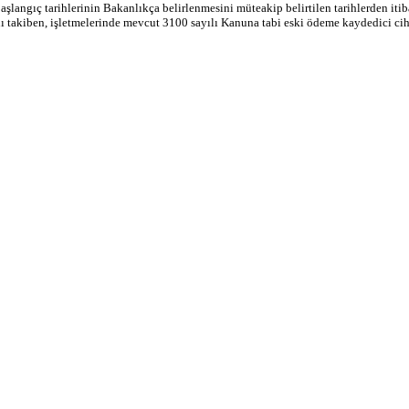
langıç tarihlerinin Bakanlıkça belirlenmesini müteakip belirtilen tarihlerden itib
 takiben, işletmelerinde mevcut 3100 sayılı Kanuna tabi eski ödeme kaydedici cih