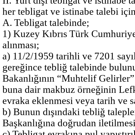
II. Yurt dışı tebligat ve istinabe
her tebligat ve istinabe talebi için
A. Tebligat talebinde;
1) Kuzey Kıbrıs Türk Cumhuriye
alınması;
a) 11/2/1959 tarihli ve 7201 say
gereğince tebliğ talebinde bulunu
Bakanlığının “Muhtelif Gelirler”
buna dair makbuz örneğinin Lef
evraka eklenmesi veya tarih ve sa
b) Bunun dışındaki tebliğ tale
Başkanlığına doğrudan iletilmesi
c) Tebligat evrakına pul yapışt