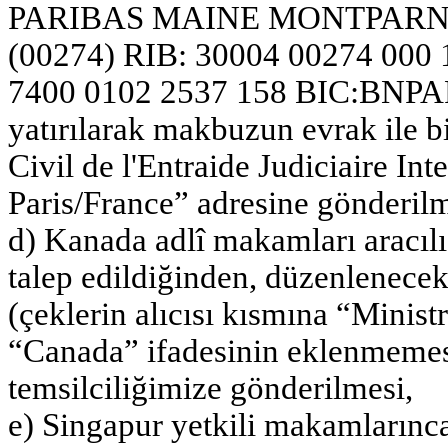
PARIBAS MAINE MONTPARNA
(00274) RIB: 30004 00274 000
7400 0102 2537 158 BIC:BNPA
yatırılarak makbuzun evrak ile bi
Civil de l'Entraide Judiciaire In
Paris/France” adresine gönderilm
d) Kanada adlî makamları aracılı
talep edildiğinden, düzenlenece
(çeklerin alıcısı kısmına “Minist
“Canada” ifadesinin eklenmemesi) 
temsilciliğimize gönderilmesi,
e) Singapur yetkili makamlarınca 