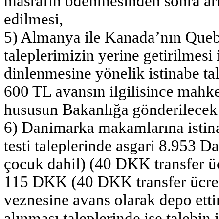
masrafın ödenmesinden sonra arta
edilmesi,
5) Almanya ile Kanada’nın Queb
taleplerimizin yerine getirilmesi
dinlenmesine yönelik istinabe tal
600 TL avansın ilgilisince mahk
hususun Bakanlığa gönderilecek s
6) Danimarka makamlarına istin
testi taleplerinde asgari 8.953
çocuk dahil) (40 DKK transfer ücr
115 DKK (40 DKK transfer ücreti
veznesine avans olarak depo ettir
alınması taleplerinde ise talebin 