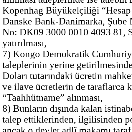
Kopenhag Büyükelçiliği “Hesap 
Danske Bank-Danimarka, Şube 
No: DK09 3000 0010 4093 81
yatırılması,
7) Kongo Demokratik Cumhuriyet
taleplerinin yerine getirilmesin
Doları tutarındaki ücretin mahke
ve ilave ücretlerin de taraflarca
“Taahhütname” alınması,
8) Bunların dışında kalan istinab
talep ettiklerinden, ilgilisinden
ancak o devlet adlî makamı taraf