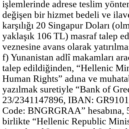
işlemlerinde adrese teslim yönte
değişen bir hizmet bedeli ve ilav
karşılığı 20 Singapur Doları (o
yaklaşık 106 TL) masraf talep e
veznesine avans olarak yatırılma
f) Yunanistan adlî makamları arac
talep edildiğinden, “Hellenic Mi
Human Rights” adına ve muhatabı
yazılmak suretiyle “Bank of Gr
23/2341147896, IBAN: GR9101
Code: BNGRGRAA” hesabına, 50 
birlikte “Hellenic Republic Minis