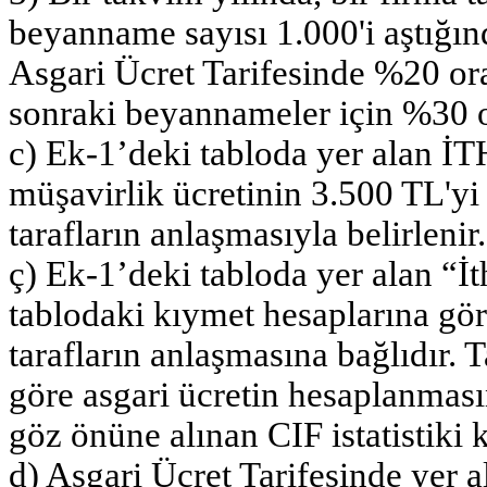
beyanname sayısı 1.000'i aştığı
Asgari Ücret Tarifesinde %20 or
sonraki beyannameler için %30 o
c) Ek-1’deki tabloda yer alan İ
müşavirlik ücretinin 3.500 TL'yi 
tarafların anlaşmasıyla belirlenir.
ç) Ek-1’deki tabloda yer alan “İt
tablodaki kıymet hesaplarına gö
tarafların anlaşmasına bağlıdır. 
göre asgari ücretin hesaplanmas
göz önüne alınan CIF istatistiki k
d) Asgari Ücret Tarifesinde yer a