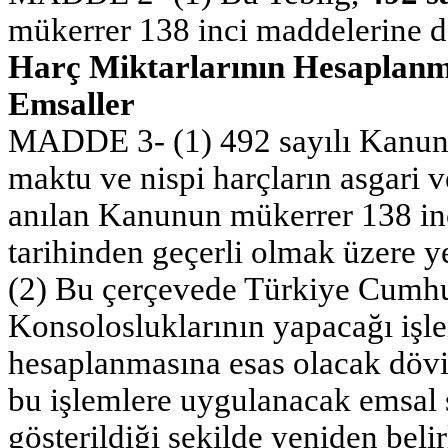
mükerrer 138 inci maddelerine da
Harç Miktarlarının Hesaplanm
Emsaller
MADDE 3- (1) 492 sayılı Kanuna 
maktu ve nispi harçların asgari v
anılan Kanunun mükerrer 138 i
tarihinden geçerli olmak üzere ye
(2) Bu çerçevede Türkiye Cumhu
Konsolosluklarının yapacağı işle
hesaplanmasına esas olacak dövi
bu işlemlere uygulanacak emsal s
gösterildiği şekilde yeniden belir