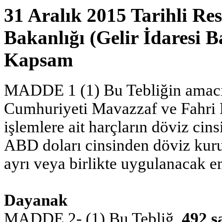
31 Aralık 2015 Tarihli Re
Bakanlığı (Gelir İdaresi 
Kapsam
MADDE 1 (1) Bu Tebliğin amacı,
Cumhuriyeti Mavazzaf ve Fahri K
işlemlere ait harçların döviz ci
ABD doları cinsinden döviz kuru v
ayrı veya birlikte uygulanacak em
Dayanak
MADDE 2- (1) Bu Tebliğ,
492 s