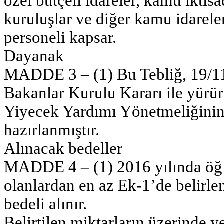
özel bütçeli idareler, kamu iktis
kuruluşlar ve diğer kamu idarele
personeli kapsar.
Dayanak
MADDE 3 – (1) Bu Tebliğ, 19/11/
Bakanlar Kurulu Kararı ile yürü
Yiyecek Yardımı Yönetmeliğinin
hazırlanmıştır.
Alınacak bedeller
MADDE 4 – (1) 2016 yılında öğl
olanlardan en az Ek-1’de belirl
bedeli alınır.
Belirtilen miktarların üzerinde y