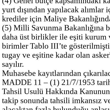
(4) Genel bütçe kapsamındaki kam
yurt dışından yapılacak alımlar iç
krediler için Maliye Bakanlığınd
(5) Milli Savunma Bakanlığına b
daha üst birlikler ile eşiti kuru
birimler Tablo III’te gösterilmişti
tugay ve eşitine kadar olan ask
sayılır.
Muhasebe kayıtlarından çıkarıla
MADDE 11 – (1) 21/7/1953 tarih
Tahsil Usulü Hakkında Kanunun 
takip sonunda tahsili imkansız ve
alacaktan fazla bulunduğu anlaşıl