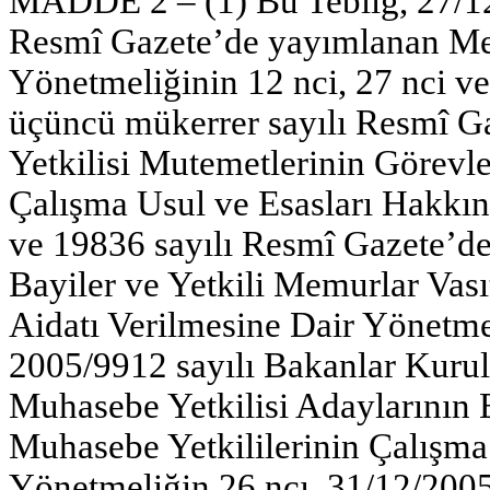
MADDE 2 – (1) Bu Tebliğ, 27/12/
Resmî Gazete’de yayımlanan M
Yönetmeliğinin 12 nci, 27 nci ve
üçüncü mükerrer sayılı Resmî 
Yetkilisi Mutemetlerinin Görevle
Çalışma Usul ve Esasları Hakkınd
ve 19836 sayılı Resmî Gazete’de
Bayiler ve Yetkili Memurlar Vasıt
Aidatı Verilmesine Dair Yönetmel
2005/9912 sayılı Bakanlar Kurul
Muhasebe Yetkilisi Adaylarının Eğ
Muhasebe Yetkililerinin Çalışma
Yönetmeliğin 26 ncı, 31/12/2005