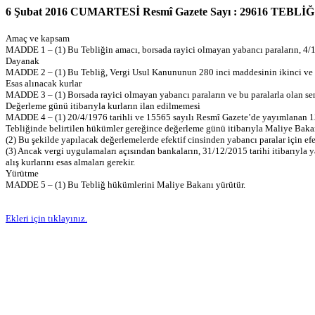
6 Şubat 2016 CUMARTESİ Resmî Gazete Sayı : 29616 TEBLİĞ
Amaç ve kapsam
MADDE 1 – (1) Bu Tebliğin amacı, borsada rayici olmayan yabancı paraların, 4/1/1
Dayanak
MADDE 2 – (1) Bu Tebliğ, Vergi Usul Kanununun 280 inci maddesinin ikinci ve üç
Esas alınacak kurlar
MADDE 3 – (1) Borsada rayici olmayan yabancı paraların ve bu paralarla olan senet
Değerleme günü itibarıyla kurların ilan edilmemesi
MADDE 4 – (1) 20/4/1976 tarihli ve 15565 sayılı Resmî Gazete’de yayımlanan 13
Tebliğinde belirtilen hükümler gereğince değerleme günü itibarıyla Maliye Bakanl
(2) Bu şekilde yapılacak değerlemelerde efektif cinsinden yabancı paralar için efe
(3) Ancak vergi uygulamaları açısından bankaların, 31/12/2015 tarihi itibarıyla ya
alış kurlarını esas almaları gerekir.
Yürütme
MADDE 5 – (1) Bu Tebliğ hükümlerini Maliye Bakanı yürütür.
Ekleri için tıklayınız.