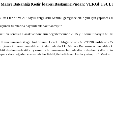
 Maliye Bakanlığı (Gelir İdaresi Başkanlığı)’ndan: VERGİ 
961 tarihli ve 213 sayılı Vergi Usul Kanunu gereğince 2015 yılı için yapılacak değ
üncü fıkralarına dayanılarak hazırlanmıştır.
li ve senetsiz alacak ve borçların değerlemesinde 2015 yılı sonu itibarıyla bu Tebl
0 sıra numaralı Vergi Usul Kanunu Genel Tebliğinde ve 27/12/1998 tarihli ve 2356
ığınca kurların ilan edilmediği durumlarda T.C. Merkez Bankasınca ilan edilen kur
ktif alış kuru (efektif alış kurunun bulunmaması halinde döviz alış kuru), döviz cin
pacakları değerleme sırasında bu Tebliğ ile belirlenen kurlar yerine, T.C. Merkez B