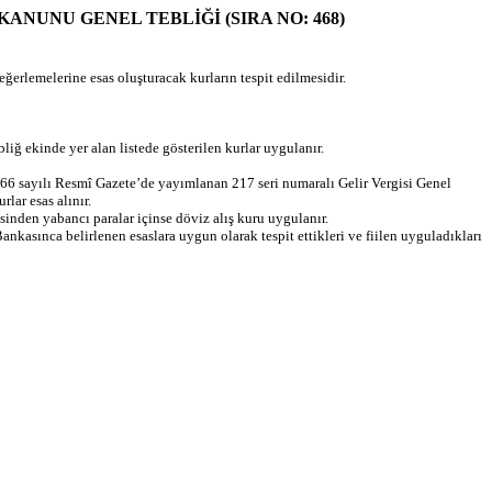
USUL KANUNU GENEL TEBLİĞİ (SIRA NO: 468)
erlemelerine esas oluşturacak kurların tespit edilmesidir.
iğ ekinde yer alan listede gösterilen kurlar uygulanır.
6 sayılı Resmî Gazete’de yayımlanan 217 seri numaralı Gelir Vergisi Genel
lar esas alınır.
sinden yabancı paralar içinse döviz alış kuru uygulanır.
ankasınca belirlenen esaslara uygun olarak tespit ettikleri ve fiilen uyguladıkları