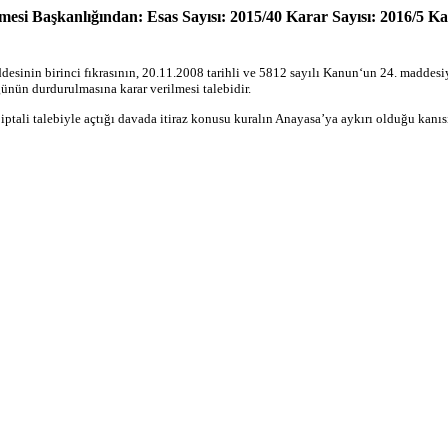
si Başkanlığından: Esas Sayısı: 2015/40 Karar Sayısı: 2016/5 Kar
esinin birinci fıkrasının, 20.11.2008 tarihli ve 5812 sayılı Kanun‘un 24. maddes
ğünün durdurulmasına karar verilmesi talebidir.
iptali talebiyle açtığı davada itiraz konusu kuralın Anayasa’ya aykırı olduğu kanı