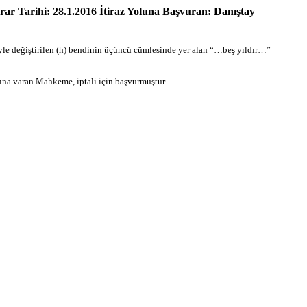
ar Tarihi: 28.1.2016 İtiraz Yoluna Başvuran: Danıştay
iyle değiştirilen (h) bendinin üçüncü cümlesinde yer alan “…beş yıldır…”
sına varan Mahkeme, iptali için başvurmuştur.