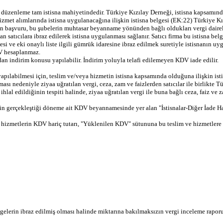
düzenleme tam istisna mahiyetindedir. Türkiye Kızılay Derneği, istisna kapsamında 
izmet alımlarında istisna uygulanacağına ilişkin istisna belgesi (EK:22) Türkiye Kı
 başvuru, bu şubelerin muhtasar beyanname yönünden bağlı oldukları vergi daireleri
an satıcılara ibraz edilerek istisna uygulanması sağlanır. Satıcı firma bu istisna b
si ve eki onaylı liste ilgili gümrük idaresine ibraz edilmek suretiyle istisnanın uy
DV hesaplanmaz.
dan indirim konusu yapılabilir. İndirim yoluyla telafi edilemeyen KDV iade edilir.
ılabilmesi için, teslim ve/veya hizmetin istisna kapsamında olduğuna ilişkin istisna
ması nedeniyle ziyaa uğratılan vergi, ceza, zam ve faizlerden satıcılar ile birlikte
a ihlal edildiğinin tespiti halinde, ziyaa uğratılan vergi ile buna bağlı ceza, faiz ve
n gerçekleştiği döneme ait KDV beyannamesinde yer alan "İstisnalar-Diğer İade Ha
hizmetlerin KDV hariç tutarı, "Yüklenilen KDV" sütununa bu teslim ve hizmetlere ili
gelerin ibraz edilmiş olması halinde miktarına bakılmaksızın vergi inceleme rapor