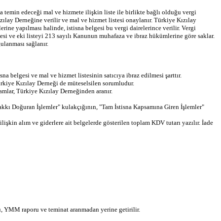
temin edeceği mal ve hizmete ilişkin liste ile birlikte bağlı olduğu vergi
zılay Derneğine verilir ve mal ve hizmet listesi onaylanır. Türkiye Kızılay
ne yapılması halinde, istisna belgesi bu vergi dairelerince verilir. Vergi
elgesi ve eki listeyi 213 sayılı Kanunun muhafaza ve ibraz hükümlerine göre saklar.
gulanması sağlanır.
 belgesi ve mal ve hizmet listesinin satıcıya ibraz edilmesi şarttır.
 Türkiye Kızılay Derneği de müteselsilen sorumludur.
 zamlar, Türkiye Kızılay Derneğinden aranır.
kkı Doğuran İşlemler" kulakçığının, "Tam İstisna Kapsamına Giren İşlemler"
şkin alım ve giderlere ait belgelerde gösterilen toplam KDV tutarı yazılır. İade
u, YMM raporu ve teminat aranmadan yerine getirilir.