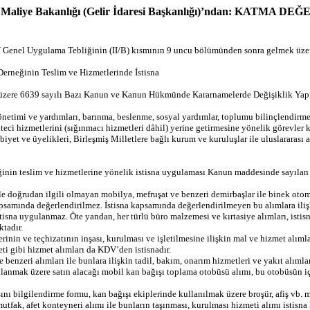
İĞ Maliye Bakanlığı (Gelir İdaresi Başkanlığı)’ndan: KA
Genel Uygulama Tebliğinin (II/B) kısmının 9 uncu bölümünden sonra gelmek üze
Derneğinin Teslim ve Hizmetlerinde İstisna
üzere 6639 sayılı Bazı Kanun ve Kanun Hükmünde Kararnamelerde Değişiklik Yapı
netimi ve yardımları, barınma, beslenme, sosyal yardımlar, toplumu bilinçlendirme, 
ülteci hizmetlerini (sığınmacı hizmetleri dâhil) yerine getirmesine yönelik görevler
ubiyet ve üyelikleri, Birleşmiş Milletlere bağlı kurum ve kuruluşlar ile uluslararas
ğinin teslim ve hizmetlerine yönelik istisna uygulaması Kanun maddesinde sayılan 
e doğrudan ilgili olmayan mobilya, mefruşat ve benzeri demirbaşlar ile binek otomobi
apsamında değerlendirilmez. İstisna kapsamında değerlendirilmeyen bu alımlara ilişk
 istisna uygulanmaz. Öte yandan, her türlü büro malzemesi ve kırtasiye alımları, ist
ktadır.
erinin ve teçhizatının inşası, kurulması ve işletilmesine ilişkin mal ve hizmet al
eti gibi hizmet alımları da KDV’den istisnadır.
nzeri alımları ile bunlara ilişkin tadil, bakım, onarım hizmetleri ve yakıt alımla
anmak üzere satın alacağı mobil kan bağışı toplama otobüsü alımı, bu otobüsün i
ı bilgilendirme formu, kan bağışı ekiplerinde kullanılmak üzere broşür, afiş vb. 
fak, afet konteyneri alımı ile bunların taşınması, kurulması hizmeti alımı istisna