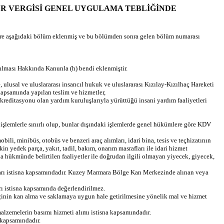
TMA DEĞER VERGİSİ GENEL UYGULAMA TEBLİĞİNDE
re aşağıdaki bölüm eklenmiş ve bu bölümden sonra gelen bölüm numarası
lması Hakkında Kanunla (h) bendi eklenmiştir.
ulusal ve uluslararası insancıl hukuk ve uluslararası Kızılay-Kızılhaç Hareketi
 kapsamında yapılan teslim ve hizmetler,
ı akreditasyonu olan yardım kuruluşlarıyla yürüttüğü insani yardım faaliyetleri
işlemlerle sınırlı olup, bunlar dışındaki işlemlerde genel hükümlere göre KDV
li, minibüs, otobüs ve benzeri araç alımları, idari bina, tesis ve teçhizatının
in yedek parça, yakıt, tadil, bakım, onarım masrafları ile idari hizmet
isna hükmünde belirtilen faaliyetler ile doğrudan ilgili olmayan yiyecek, giyecek,
ımları istisna kapsamındadır. Kuzey Marmara Bölge Kan Merkezinde alınan veya
rı istisna kapsamında değerlendirilmez.
çinin kan alma ve saklamaya uygun hale getirilmesine yönelik mal ve hizmet
malzemelerin basımı hizmeti alımı istisna kapsamındadır.
 kapsamındadır.