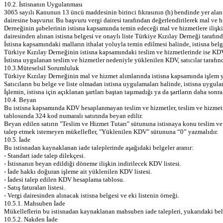
10.2. İstisnanın Uygulanması
3065 sayılı Kanunun 13 üncü maddesinin birinci fıkrasının (h) bendinde yer alan 
dairesine başvurur. Bu başvuru vergi dairesi tarafından değerlendirilerek mal ve h
Derneğinin şubelerinin istisna kapsamında temin edeceği mal ve hizmetlere ilişkin
dairesinden alınan istisna belgesi ve onaylı liste Türkiye Kızılay Derneği tarafınd
İstisna kapsamındaki malların ithalat yoluyla temin edilmesi halinde, istisna belge
Türkiye Kızılay Derneğinin istisna kapsamındaki teslim ve hizmetlerinde ise K
İstisna uygulanan teslim ve hizmetler nedeniyle yüklenilen KDV, satıcılar tarafın
10.3.Müteselsil Sorumluluk
Türkiye Kızılay Derneğinin mal ve hizmet alımlarında istisna kapsamında işlem yap
Satıcıların bu belge ve liste olmadan istisna uygulamaları halinde, istisna uygula
İşlemin, istisna için açıklanan şartları baştan taşımadığı ya da şartların daha sonr
10.4. Beyan
Bu istisna kapsamında KDV hesaplanmayan teslim ve hizmetler, teslim ve hizmeti
tablosunda 324 kod numaralı satırında beyan edilir.
Beyan edilen satırın "Teslim ve Hizmet Tutarı" sütununa istisnaya konu teslim ve 
talep etmek istemeyen mükellefler, "Yüklenilen KDV" sütununa “0” yazmalıdır.
10.5. İade
Bu istisnadan kaynaklanan iade taleplerinde aşağıdaki belgeler aranır:
- Standart iade talep dilekçesi.
- İstisnanın beyan edildiği döneme ilişkin indirilecek KDV listesi.
- İade hakkı doğuran işleme ait yüklenilen KDV listesi.
- İadesi talep edilen KDV hesaplama tablosu.
- Satış faturaları listesi.
- Vergi dairesinden alınacak istisna belgesi ve eki listenin örneği.
10.5.1. Mahsuben İade
Mükelleflerin bu istisnadan kaynaklanan mahsuben iade talepleri, yukarıdaki bel
10.5.2. Nakden İade