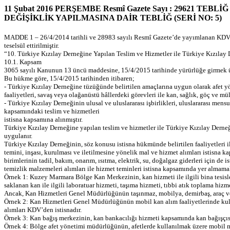
11 Şubat 2016 PERŞEMBE Resmî Gazete Sayı : 29621 TEBL
DEĞİŞİKLİK YAPILMASINA DAİR TEBLİĞ (SERİ NO: 5)
MADDE 1 – 26/4/2014 tarihli ve 28983 sayılı Resmî Gazete’de yayımlanan KDV 
teselsül ettirilmiştir.
“10. Türkiye Kızılay Derneğine Yapılan Teslim ve Hizmetler ile Türkiye Kızılay 
10.1. Kapsam
3065 sayılı Kanunun 13 üncü maddesine, 15/4/2015 tarihinde yürürlüğe girmek 
Bu hükme göre, 15/4/2015 tarihinden itibaren;
- Türkiye Kızılay Derneğine tüzüğünde belirtilen amaçlarına uygun olarak afet yö
faaliyetleri, savaş veya olağanüstü hâllerdeki görevleri ile kan, sağlık, göç ve m
- Türkiye Kızılay Derneğinin ulusal ve uluslararası işbirlikleri, uluslararası mens
kapsamındaki teslim ve hizmetleri
istisna kapsamına alınmıştır.
Türkiye Kızılay Derneğine yapılan teslim ve hizmetler ile Türkiye Kızılay Derne
uygulanır.
Türkiye Kızılay Derneğinin, söz konusu istisna hükmünde belirtilen faaliyetleri il
temini, inşası, kurulması ve iletilmesine yönelik mal ve hizmet alımları istisna k
birimlerinin tadil, bakım, onarım, ısıtma, elektrik, su, doğalgaz giderleri için de
temizlik malzemeleri alımları ile hizmet teminleri istisna kapsamında yer almama
Örnek 1: Kuzey Marmara Bölge Kan Merkezinin, kan hizmeti ile ilgili bina tesisl
saklanan kan ile ilgili laboratuar hizmeti, taşıma hizmeti, tıbbi atık toplama hizm
Ancak, Kan Hizmetleri Genel Müdürlüğünün taşınmaz, mobilya, demirbaş, araç ve be
Örnek 2: Kan Hizmetleri Genel Müdürlüğünün mobil kan alım faaliyetlerinde kull
alımları KDV’den istisnadır.
Örnek 3: Kan bağış merkezinin, kan bankacılığı hizmeti kapsamında kan bağışçısın
Örnek 4: Bölge afet yönetimi müdürlüğünün, afetlerde kullanılmak üzere mobil mut