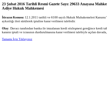
23 Şubat 2016 Tarihli Resmi Gazete Sayı: 29633 Anayasa Mahkeme
Asliye Hukuk Mahkemesi
İtirazın Konusu:
12.1.2011 tarihli ve 6100 sayılı Hukuk Muhakemeleri Kanunu’nu
aykırılığı ileri sürülerek iptaline karar verilmesi talebidir.
Olay
: Davacı tarafından banka ile imzalanan kredi sözleşmesi gereğince kredi ta
kararın iptali ve icrasının durdurulmasına karar verilmesi talebiyle açılan davad
Tamamı İçin Tıklayınız