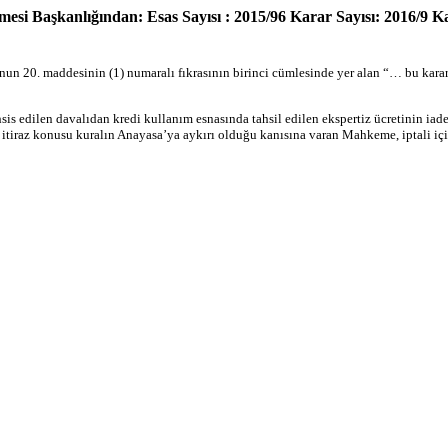
si Başkanlığından: Esas Sayısı : 2015/96 Karar Sayısı: 2016/9 K
n 20. maddesinin (1) numaralı fıkrasının birinci cümlesinde yer alan “… bu karar
hsis edilen davalıdan kredi kullanım esnasında tahsil edilen ekspertiz ücretinin ia
a, itiraz konusu kuralın Anayasa’ya aykırı olduğu kanısına varan Mahkeme, iptali iç