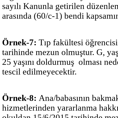
sayılı Kanunla getirilen düzenle
arasında (60/c-1) bendi kapsamın
Örnek-7:
Tıp fakültesi öğrenci
tarihinde mezun olmuştur. G, yaş 
25 yaşını doldurmuş olması ned
tescil edilmeyecektir.
Örnek-8:
Ana/babasının bakmak
hizmetlerinden yararlanma hakkı 
okuldan 15/6/2015 tarihinde mez