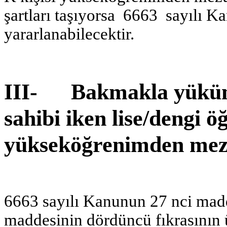
şartları taşıyorsa 6663 sayılı K
yararlanabilecektir.
III- Bakmakla yüküml
sahibi iken lise/dengi 
yükseköğrenimden mez
6663 sayılı Kanunun 27 nci madd
maddesinin dördüncü fıkrasının