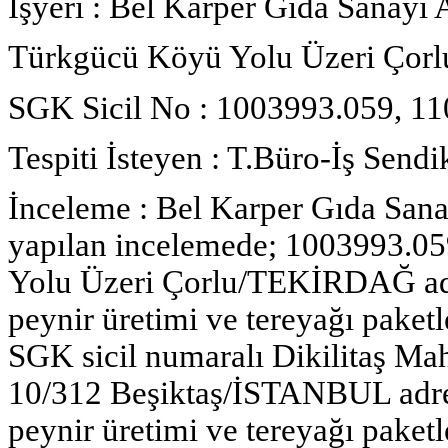
İşyeri : Bel Karper Gıda Sanayi 
Türkgücü Köyü Yolu Üzeri Ço
SGK Sicil No : 1003993.059, 1
Tespiti İsteyen : T.Büro-İş Sendi
İnceleme : Bel Karper Gıda San
yapılan incelemede; 1003993.0
Yolu Üzeri Çorlu/TEKİRDAĞ adre
peynir üretimi ve tereyağı paket
SGK sicil numaralı Dikilitaş Ma
10/312 Beşiktaş/İSTANBUL adres
peynir üretimi ve tereyağı paketl