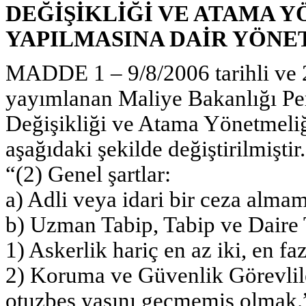
DEĞİŞİKLİĞİ VE ATAMA 
YAPILMASINA DAİR YÖNE
MADDE 1 – 9/8/2006 tarihli ve 
yayımlanan Maliye Bakanlığı P
Değişikliği ve Atama Yönetmeliği
aşağıdaki şekilde değiştirilmiştir.
“(2) Genel şartlar:
a) Adli veya idari bir ceza alma
b) Uzman Tabip, Tabip ve Daire T
1) Askerlik hariç en az iki, en f
2) Koruma ve Güvenlik Görevlileri
otuzbeş yaşını geçmemiş olmak.