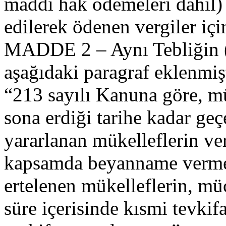
maddi hak ödemeleri dâhil) 
edilerek ödenen vergiler için
MADDE 2 – Aynı Tebliğin (
aşağıdaki paragraf eklenmişt
“213 sayılı Kanuna göre, mü
sona erdiği tarihe kadar ge
yararlanan mükelleflerin ve
kapsamda beyanname verme y
ertelenen mükelleflerin, m
süre içerisinde kısmi tevki