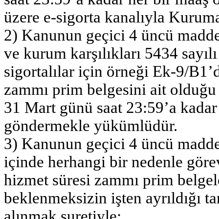
üzere e-sigorta kanalıyla Kuru
2) Kanunun geçici 4 üncü madde
ve kurum karşılıkları 5434 sayıl
sigortalılar için örneği Ek-9/B1’d
zammı prim belgesini ait olduğu y
31 Mart günü saat 23:59’a kadar
göndermekle yükümlüdür.
3) Kanunun geçici 4 üncü maddes
içinde herhangi bir nedenle görev
hizmet süresi zammı prim belgeler
beklenmeksizin işten ayrıldığı 
alınmak suretiyle;