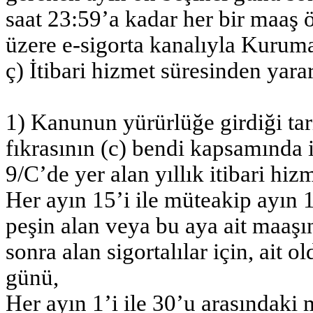
saat 23:59’a kadar her bir maaş
üzere e-sigorta kanalıyla Kuru
ç) İtibari hizmet süresinden yarar
1) Kanunun yürürlüğe girdiği tar
fıkrasının (c) bendi kapsamında i
9/C’de yer alan yıllık itibari hiz
Her ayın 15’i ile müteakip ayın 
peşin alan veya bu aya ait maaşı
sonra alan sigortalılar için, ait o
günü,
Her ayın 1’i ile 30’u arasındaki