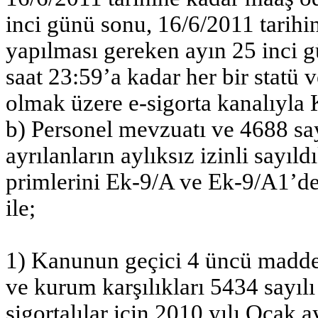
inci günü sonu, 16/6/2011 tarihi
yapılması gereken ayın 25 inci 
saat 23:59’a kadar her bir statü
olmak üzere e-sigorta kanalıyl
b) Personel mevzuatı ve 4688 say
ayrılanların aylıksız izinli sayıld
primlerini Ek-9/A ve Ek-9/A1’de
ile;
1) Kanunun geçici 4 üncü madde
ve kurum karşılıkları 5434 sayıl
sigortalılar için 2010 yılı Ocak a