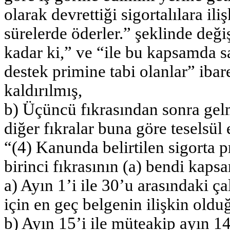
olarak devrettiği sigortalılara i
sürelerde öderler.” şeklinde değiş
kadar ki,” ve “ile bu kapsamda s
destek primine tabi olanlar” ibare
kaldırılmış,
b) Üçüncü fıkrasından sonra gel
diğer fıkralar buna göre teselsül e
“(4) Kanunda belirtilen sigorta
birinci fıkrasının (a) bendi kaps
a) Ayın 1’i ile 30’u arasındaki çal
için en geç belgenin ilişkin old
b) Ayın 15’i ile müteakip ayın 14