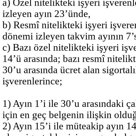
a) Özel nitelikteki işyeri işveren
izleyen ayın 23’ünde,
b) Resmî nitelikteki işyeri işvere
dönemi izleyen takvim ayının 7’
c) Bazı özel nitelikteki işyeri iş
14’ü arasında; bazı resmî nitelikte
30’u arasında ücret alan sigortalıl
işverenlerince;
1) Ayın 1’i ile 30’u arasındaki çal
için en geç belgenin ilişkin oldu
2) Ayın 15’i ile müteakip ayın 14