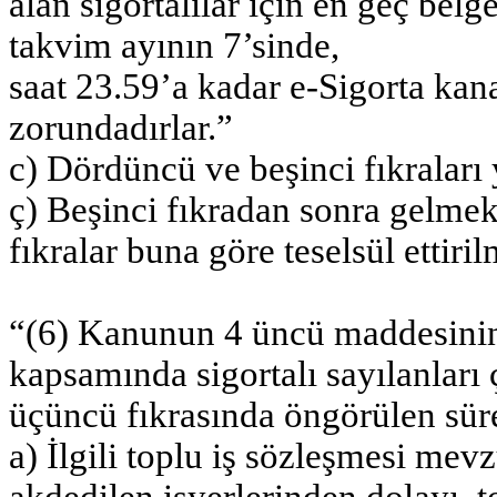
alan sigortalılar için en geç bel
takvim ayının 7’sinde,
saat 23.59’a kadar e-Sigorta k
zorundadırlar.”
c) Dördüncü ve beşinci fıkraları 
ç) Beşinci fıkradan sonra gelmek
fıkralar buna göre teselsül ettiril
“(6) Kanunun 4 üncü maddesinin b
kapsamında sigortalı sayılanları
üçüncü fıkrasında öngörülen sür
a) İlgili toplu iş sözleşmesi mev
akdedilen işyerlerinden dolayı, t