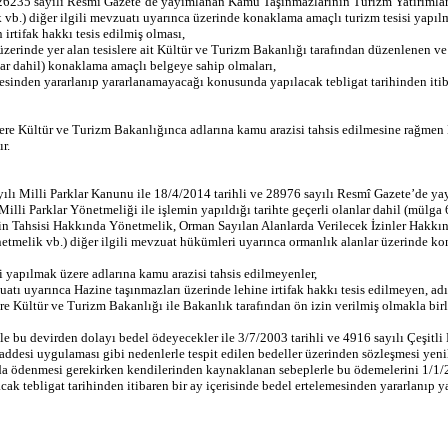
 26235 sayılı Resmî Gazete’de yayımlanan Kamu Taşınmazlarının Turizm Yatırımları
vb.) diğer ilgili mevzuatı uyarınca üzerinde konaklama amaçlı turizm tesisi yapıl
irtifak hakkı tesis edilmiş olması,
rı üzerinde yer alan tesislere ait Kültür ve Turizm Bakanlığı tarafından düzenlenen v
lar dahil) konaklama amaçlı belgeye sahip olmaları,
nmesinden yararlanıp yararlanamayacağı konusunda yapılacak tebligat tarihinden iti
ere Kültür ve Turizm Bakanlığınca adlarına kamu arazisi tahsis edilmesine rağmen B
r.
sayılı Milli Parklar Kanunu ile 18/4/2014 tarihli ve 28976 sayılı Resmî Gazete’
lli Parklar Yönetmeliği ile işlemin yapıldığı tarihte geçerli olanlar dahil (mül
erinin Tahsisi Hakkında Yönetmelik, Orman Sayılan Alanlarda Verilecek İzinler H
tmelik vb.) diğer ilgili mevzuat hükümleri uyarınca ormanlık alanlar üzerinde kon
 yapılmak üzere adlarına kamu arazisi tahsis edilmeyenler,
uatı uyarınca Hazine taşınmazları üzerinde lehine irtifak hakkı tesis edilmeyen, a
e Kültür ve Turizm Bakanlığı ile Bakanlık tarafından ön izin verilmiş olmakla birli
le bu devirden dolayı bedel ödeyecekler ile 3/7/2003 tarihli ve 4916 sayılı Çeşit
i uygulaması gibi nedenlerle tespit edilen bedeller üzerinden sözleşmesi yenile
rda ödenmesi gerekirken kendilerinden kaynaklanan sebeplerle bu ödemelerini 1/1/201
cak tebligat tarihinden itibaren bir ay içerisinde bedel ertelemesinden yararlanıp