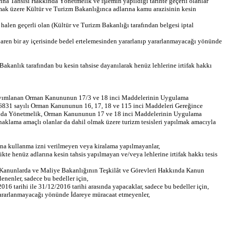
na Tahsisi Hakkında Yönetmelik ve işlemin yapıldığı tarihte geçerli olanlar
mak üzere Kültür ve Turizm Bakanlığınca adlarına kamu arazisinin kesin
e halen geçerli olan (Kültür ve Turizm Bakanlığı tarafından belgesi iptal
baren bir ay içerisinde bedel ertelemesinden yararlanıp yararlanmayacağı yönünde
akanlık tarafından bu kesin tahsise dayanılarak henüz lehlerine irtifak hakkı
de yayımlanan Orman Kanununun 17/3 ve 18 inci Maddelerinin Uygulama
ga 6831 sayılı Orman Kanununun 16, 17, 18 ve 115 inci Maddeleri Gereğince
akkında Yönetmelik, Orman Kanununun 17 ve 18 inci Maddelerinin Uygulama
aklama amaçlı olanlar da dahil olmak üzere turizm tesisleri yapılmak amacıyla
dına kullanma izni verilmeyen veya kiralama yapılmayanlar,
kte henüz adlarına kesin tahsis yapılmayan ve/veya lehlerine irtifak hakkı tesis
li Kanunlarda ve Maliye Bakanlığının Teşkilât ve Görevleri Hakkında Kanun
nenler, sadece bu bedeller için,
6 tarihi ile 31/12/2016 tarihi arasında yapacaklar, sadece bu bedeller için,
 yararlanmayacağı yönünde İdareye müracaat etmeyenler,