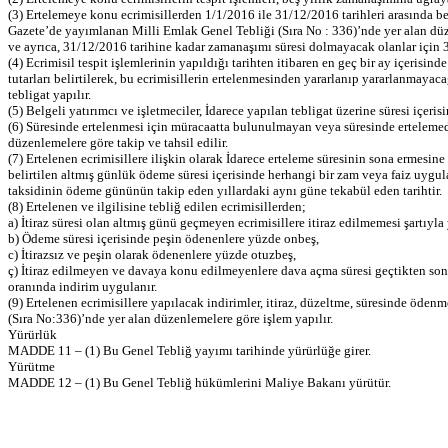
(3) Ertelemeye konu ecrimisillerden 1/1/2016 ile 31/12/2016 tarihleri arasında b
Gazete’de yayımlanan Milli Emlak Genel Tebliği (Sıra No : 336)’nde yer alan düze
ve ayrıca, 31/12/2016 tarihine kadar zamanaşımı süresi dolmayacak olanlar için 31
(4) Ecrimisil tespit işlemlerinin yapıldığı tarihten itibaren en geç bir ay içerisi
tutarları belirtilerek, bu ecrimisillerin ertelenmesinden yararlanıp yararlanmaya
tebligat yapılır.
(5) Belgeli yatırımcı ve işletmeciler, İdarece yapılan tebligat üzerine süresi içeri
(6) Süresinde ertelenmesi için müracaatta bulunulmayan veya süresinde ertelemed
düzenlemelere göre takip ve tahsil edilir.
(7) Ertelenen ecrimisillere ilişkin olarak İdarece erteleme süresinin sona ermesine
belirtilen altmış günlük ödeme süresi içerisinde herhangi bir zam veya faiz uygula
taksidinin ödeme gününün takip eden yıllardaki aynı güne tekabül eden tarihtir.
(8) Ertelenen ve ilgilisine tebliğ edilen ecrimisillerden;
a) İtiraz süresi olan altmış günü geçmeyen ecrimisillere itiraz edilmemesi şartıyla
b) Ödeme süresi içerisinde peşin ödenenlere yüzde onbeş,
c) İtirazsız ve peşin olarak ödenenlere yüzde otuzbeş,
ç) İtiraz edilmeyen ve davaya konu edilmeyenlere dava açma süresi geçtikten son
oranında indirim uygulanır.
(9) Ertelenen ecrimisillere yapılacak indirimler, itiraz, düzeltme, süresinde ö
(Sıra No:336)’nde yer alan düzenlemelere göre işlem yapılır.
Yürürlük
MADDE 11 – (1) Bu Genel Tebliğ yayımı tarihinde yürürlüğe girer.
Yürütme
MADDE 12 – (1) Bu Genel Tebliğ hükümlerini Maliye Bakanı yürütür.