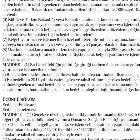
edilen bedellerin tahsili gereken toplam bedele oranlanması sonucunda tespit ed
tahsise istinaden Bakanlık tarafından tesis edilen irtifak hakları ile 2886 sayılı
ertelenir.
(6) Kültür ve Turizm Bakanlığı veya Bakanlık tarafından; konaklama amaçlı turizm t
başlangıçta birlikte veya daha sonra ayrı ayrı ancak aynı yatırımcı veya işletmeci
tesisler hakkında tek bir belge ya da ayrı ayrı belge düzenlenip düzenlenmediğin
kabul edilir ve bu tesislere ilişkin bedeller de ertelenir.
(7) Belgeli yatırımcı ve işletmecilerin özel mülkiyetinde bulunan taşınmazların 
ve/veya bu tesisin tamamlayıcı ve/veya bütünleyici parçası olarak kullanılmak üzer
(8) Üzerinde konaklama amaçlı turizm tesisi yapılmak amacıyla 2886 sayılı Kanun
alan konaklama amaçlı turizm tesislerine ilişkin olarak belgeli yatırımcı ve işletm
İade ve mahsup
MADDE 9 – (1) Bu Genel Tebliğin yürürlüğe girdiği tarihten önce ertelemeye kon
yatırımcı ve işletmeciler tarafından;
a) Bu bedellerin iadesinin talep edilmesi halinde, talep tarihinden itibaren en geç 
b) Bu bedellerin 2017 yılında vadesi gelen ve tahsil edilmesi gereken bedellere m
edilmesi gereken normal bedellere mahsubu yapılır, mahsup işlemi sonucunda kalan
alacaklarının kalması halinde, kalan bu bedeller talepleri doğrultusunda diğer bo
ÜÇÜNCÜ BÖLÜM
Ecrimisil Ertelemesi
Ecrimisil ertelemesi
MADDE 10 – (1) Gerçek ve tüzel kişilerin mülkiyetinde bulunanlar, 6831 sayılı
diğer ilgili mevzuat hükümleri uyarınca Orman ve Su İşleri Bakanlığınca ormanlık 
arazisi tahsis edilen belgeli yatırımcılar ve işletmeciler tarafından yapılanlar d
kullanımlarından dolayı 1/1/2016 tarihi ile 31/12/2016 tarihi arasındaki dönemde t
olanlar ise tahsil edilmez ve bir yıl süreyle ertelenir.
(2) Ertelemeye konu ecrimisillerin tespit işlemleri, beş yıllık zamanaşımına uğra