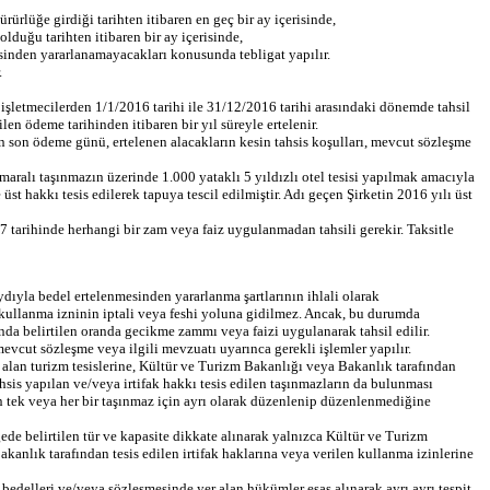
ürlüğe girdiği tarihten itibaren en geç bir ay içerisinde,
lduğu tarihten itibaren bir ay içerisinde,
esinden yararlanamayacakları konusunda tebligat yapılır.
.
e işletmecilerden 1/1/2016 tarihi ile 31/12/2016 tarihi arasındaki dönemde tahsil
ilen ödeme tarihinden itibaren bir yıl süreyle ertelenir.
erin son ödeme günü, ertelenen alacakların kesin tahsis koşulları, mevcut sözleşme
maralı taşınmazın üzerinde 1.000 yataklı 5 yıldızlı otel tesisi yapılmak amacıyla
t hakkı tesis edilerek tapuya tescil edilmiştir. Adı geçen Şirketin 2016 yılı üst
 tarihinde herhangi bir zam veya faiz uygulanmadan tahsili gerekir. Taksitle
ıyla bedel ertelenmesinden yararlanma şartlarının ihlali olarak
e kullanma izninin iptali veya feshi yoluna gidilmez. Ancak, bu durumda
da belirtilen oranda gecikme zammı veya faizi uygulanarak tahsil edilir.
evcut sözleşme veya ilgili mevzuatı uyarınca gerekli işlemler yapılır.
r alan turizm tesislerine, Kültür ve Turizm Bakanlığı veya Bakanlık tarafından
hsis yapılan ve/veya irtifak hakkı tesis edilen taşınmazların da bulunması
n tek veya her bir taşınmaz için ayrı olarak düzenlenip düzenlenmediğine
de belirtilen tür ve kapasite dikkate alınarak yalnızca Kültür ve Turizm
kanlık tarafından tesis edilen irtifak haklarına veya verilen kullanma izinlerine
 bedelleri ve/veya sözleşmesinde yer alan hükümler esas alınarak ayrı ayrı tespit