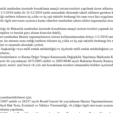
nlık tarafından üzerinde konaklama amaçlı turizm tesisleri yapılmak üzere adlarına k
/1/2016 tarihi ile 31/12/2016 tarihi arasındaki dönemde tahsil edilmesi gereken kira
iği tarihten itibaren üç yılda ve üç eşit taksitle herhangi bir zam veya faiz uygula
 ile ilgili mevzuatı uyarınca kamu idareleri tarafından tahsis edilen taşınmazlar ü
nlığı ile Bakanlık tarafından üzerinde konaklama amaçlı turizm tesisleri yapmak üze
üşülen ve hasılat payı alınan kiracılar dahil),
ri tarafından Hazine taşınmazlarının izinsiz kullanımlarından dolayı 1/1/2016 tari
ın, bu sürenin sona erdiği tarihten itibaren üç yılda ve üç eşit taksitle herhangi b
m ve tasarrufu altındaki yerleri,
iresi başkanlığı veya millî emlak müdürlüğü) ve ilçelerde millî emlak müdürlüğünü
zlarını,
erlendirilmesi ve Katma Değer Vergisi Kanununda Değişiklik Yapılması Hakkında 
azete’de yayımlanan 10/5/2005 tarihli ve 2005/8948 sayılı Bakanlar Kurulu Kararıy
i (otel, motel, tatil köyü vb.) ile asli konaklama tesisleri olmamakla birlikte içeris
yararlanılabilmesi için;
6/2007 tarihli ve 26557 sayılı Resmî Gazete’de yayımlanan Hazine Taşınmazlarının 
ynî Hak Tesis, Ecrimisil ve Tahliye Yönetmeliği, vb.) diğer ilgili mevzuatı uyarı
iralama yapılması,