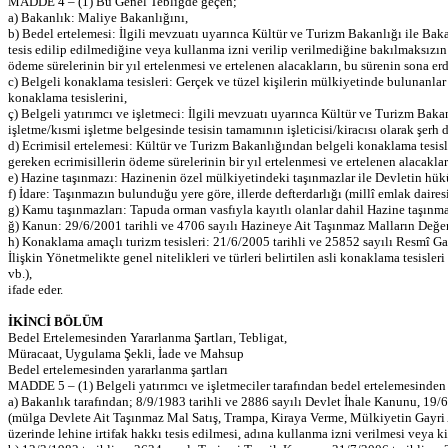
MADDE 4 – (1) Bu Genel Tebliğde geçen;
a) Bakanlık: Maliye Bakanlığını,
b) Bedel ertelemesi: İlgili mevzuatı uyarınca Kültür ve Turizm Bakanlığı ile Baka
tesis edilip edilmediğine veya kullanma izni verilip verilmediğine bakılmaksızın 1
ödeme sürelerinin bir yıl ertelenmesi ve ertelenen alacakların, bu sürenin sona erd
c) Belgeli konaklama tesisleri: Gerçek ve tüzel kişilerin mülkiyetinde bulunanlar
konaklama tesislerini,
ç) Belgeli yatırımcı ve işletmeci: İlgili mevzuatı uyarınca Kültür ve Turizm Baka
işletme/kısmi işletme belgesinde tesisin tamamının işleticisi/kiracısı olarak şerh d
d) Ecrimisil ertelemesi: Kültür ve Turizm Bakanlığından belgeli konaklama tesisle
gereken ecrimisillerin ödeme sürelerinin bir yıl ertelenmesi ve ertelenen alacaklar
e) Hazine taşınmazı: Hazinenin özel mülkiyetindeki taşınmazlar ile Devletin hükü
f) İdare: Taşınmazın bulunduğu yere göre, illerde defterdarlığı (millî emlak da
g) Kamu taşınmazları: Tapuda orman vasfıyla kayıtlı olanlar dahil Hazine taşınma
ğ) Kanun: 29/6/2001 tarihli ve 4706 sayılı Hazineye Ait Taşınmaz Malların Değ
h) Konaklama amaçlı turizm tesisleri: 21/6/2005 tarihli ve 25852 sayılı Resmî G
İlişkin Yönetmelikte genel nitelikleri ve türleri belirtilen asli konaklama tesisler
vb.),
ifade eder.
İKİNCİ BÖLÜM
Bedel Ertelemesinden Yararlanma Şartları, Tebligat,
Müracaat, Uygulama Şekli, İade ve Mahsup
Bedel ertelemesinden yararlanma şartları
MADDE 5 – (1) Belgeli yatırımcı ve işletmeciler tarafından bedel ertelemesinden 
a) Bakanlık tarafından; 8/9/1983 tarihli ve 2886 sayılı Devlet İhale Kanunu, 19/
(mülga Devlete Ait Taşınmaz Mal Satış, Trampa, Kiraya Verme, Mülkiyetin Gayri A
üzerinde lehine irtifak hakkı tesis edilmesi, adına kullanma izni verilmesi veya k