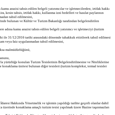
amu arazisi tahsis edilen belgeli yatırımcılar ve işletmecilerden; irtifak hakkı
, kesin tahsis, irtifak hakkı, kullanma izni bedelleri ve hasılat paylarının
nmadan tahsil edilmesini,
zerinde bulunan ve Kültür ve Turizm Bakanlığı tarafından belgelendirilen
re adına kamu arazisi tahsis edilen belgeli yatırımcı ve işletmeciyi (turizm
hi ile 31/12/2016 tarihi arasındaki dönemde tahakkuk ettirilerek tahsil edilmesi
ir zam veya faiz uygulanmadan tahsil edilmesini,
 yoksa malmüdürlüğünü,
Kanunu,
la yürürlüğe konulan Turizm Tesislerinin Belgelendirilmesine ve Niteliklerine
inde konaklama ünitesi bulunan diğer tesisleri (turizm kompleksi, termal tesisler
İdaresi Hakkında Yönetmelik ve işlemin yapıldığı tarihte geçerli olanlar dahil
nca üzerinde konaklama amaçlı turizm tesisi yapılmak üzere Hazine taşınmazları