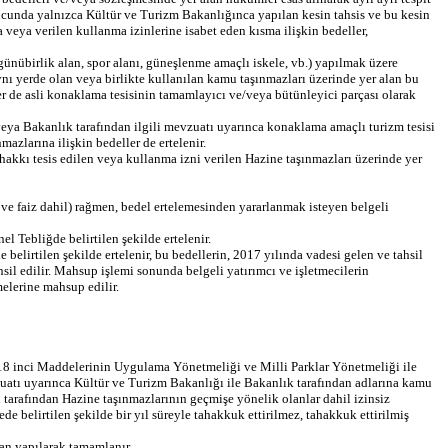
ucunda yalnızca Kültür ve Turizm Bakanlığınca yapılan kesin tahsis ve bu kesin
a veya verilen kullanma izinlerine isabet eden kısma ilişkin bedeller,
 günübirlik alan, spor alanı, güneşlenme amaçlı iskele, vb.) yapılmak üzere
aynı yerde olan veya birlikte kullanılan kamu taşınmazları üzerinde yer alan bu
er de asli konaklama tesisinin tamamlayıcı ve/veya bütünleyici parçası olarak
veya Bakanlık tarafından ilgili mevzuatı uyarınca konaklama amaçlı turizm tesisi
azlarına ilişkin bedeller de ertelenir.
akkı tesis edilen veya kullanma izni verilen Hazine taşınmazları üzerinde yer
e faiz dahil) rağmen, bedel ertelemesinden yararlanmak isteyen belgeli
el Tebliğde belirtilen şekilde ertelenir.
elirtilen şekilde ertelenir, bu bedellerin, 2017 yılında vadesi gelen ve tahsil
il edilir. Mahsup işlemi sonunda belgeli yatırımcı ve işletmecilerin
melerine mahsup edilir.
18 inci Maddelerinin Uygulama Yönetmeliği ve Milli Parklar Yönetmeliği ile
vzuatı uyarınca Kültür ve Turizm Bakanlığı ile Bakanlık tarafından adlarına kamu
i tarafından Hazine taşınmazlarının geçmişe yönelik olanlar dahil izinsiz
e belirtilen şekilde bir yıl süreyle tahakkuk ettirilmez, tahakkuk ettirilmiş
dan yapılarak tamamlanır.