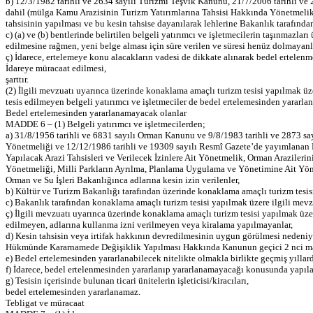
b) 12/3/1982 tarihli ve 2634 sayılı Turizmi Teşvik Kanunu, 21/7/2006 tarihli ve
dahil (mülga Kamu Arazisinin Turizm Yatırımlarına Tahsisi Hakkında Yönetmelik 
tahsisinin yapılması ve bu kesin tahsise dayanılarak lehlerine Bakanlık tarafından 
c) (a) ve (b) bentlerinde belirtilen belgeli yatırımcı ve işletmecilerin taşınmazla
edilmesine rağmen, yeni belge alması için süre verilen ve süresi henüz dolmayan
ç) İdarece, ertelemeye konu alacakların vadesi de dikkate alınarak bedel ertele
İdareye müracaat edilmesi,
şarttır.
(2) İlgili mevzuatı uyarınca üzerinde konaklama amaçlı turizm tesisi yapılmak üz
tesis edilmeyen belgeli yatırımcı ve işletmeciler de bedel ertelemesinden yararlanı
Bedel ertelemesinden yararlanamayacak olanlar
MADDE 6 – (1) Belgeli yatırımcı ve işletmecilerden;
a) 31/8/1956 tarihli ve 6831 sayılı Orman Kanunu ve 9/8/1983 tarihli ve 2873 
Yönetmeliği ve 12/12/1986 tarihli ve 19309 sayılı Resmî Gazete’de yayımlanan Mi
Yapılacak Arazi Tahsisleri ve Verilecek İzinlere Ait Yönetmelik, Orman Arazil
Yönetmeliği, Milli Parkların Ayrılma, Planlama Uygulama ve Yönetimine Ait Yöne
Orman ve Su İşleri Bakanlığınca adlarına kesin izin verilenler,
b) Kültür ve Turizm Bakanlığı tarafından üzerinde konaklama amaçlı turizm tesisi
c) Bakanlık tarafından konaklama amaçlı turizm tesisi yapılmak üzere ilgili mevz
ç) İlgili mevzuatı uyarınca üzerinde konaklama amaçlı turizm tesisi yapılmak üzer
edilmeyen, adlarına kullanma izni verilmeyen veya kiralama yapılmayanlar,
d) Kesin tahsisin veya irtifak hakkının devredilmesinin uygun görülmesi nedeniy
Hükmünde Kararnamede Değişiklik Yapılması Hakkında Kanunun geçici 2 nci maddes
e) Bedel ertelemesinden yararlanabilecek nitelikte olmakla birlikte geçmiş yılla
f) İdarece, bedel ertelenmesinden yararlanıp yararlanamayacağı konusunda yapıla
g) Tesisin içerisinde bulunan ticari ünitelerin işleticisi/kiracıları,
bedel ertelemesinden yararlanamaz.
Tebligat ve müracaat