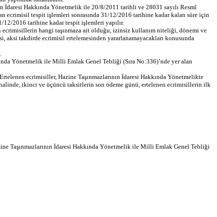
nın İdaresi Hakkında Yönetmelik ile 20/8/2011 tarihli ve 28031 sayılı Resmî
ecrimisil tespit işlemleri sonrasında 31/12/2016 tarihine kadar kalan süre için
12/2016 tarihine kadar tespit işlemleri yapılır.
an ecrimisillerin hangi taşınmaza ait olduğu, izinsiz kullanım niteliği, dönemi ve
mesi, aksi takdirde ecrimisil ertelemesinden yararlanamayacakları konusunda
.
ında Yönetmelik ile Milli Emlak Genel Tebliği (Sıra No:336)’nde yer alan
ır. Ertelenen ecrimisiller, Hazine Taşınmazlarının İdaresi Hakkında Yönetmelikte
halinde, ikinci ve üçüncü taksitlerin son ödeme günü, ertelenen ecrimisillerin ilk
azine Taşınmazlarının İdaresi Hakkında Yönetmelik ile Milli Emlak Genel Tebliği