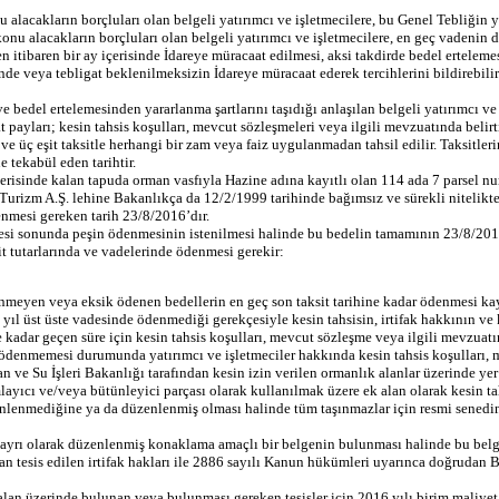
alacakların borçluları olan belgeli yatırımcı ve işletmecilere, bu Genel Tebliğin yür
nu alacakların borçluları olan belgeli yatırımcı ve işletmecilere, en geç vadenin do
 itibaren bir ay içerisinde İdareye müracaat edilmesi, aksi takdirde bedel ertelem
sinde veya tebligat beklenilmeksizin İdareye müracaat ederek tercihlerini bildirebilir
e bedel ertelemesinden yararlanma şartlarını taşıdığı anlaşılan belgeli yatırımcı v
at payları; kesin tahsis koşulları, mevcut sözleşmeleri veya ilgili mevzuatında belirt
a ve üç eşit taksitle herhangi bir zam veya faiz uygulanmadan tahsil edilir. Taksitl
 tekabül eden tarihtir.
çerisinde kalan tapuda orman vasfıyla Hazine adına kayıtlı olan 114 ada 7 parsel nu
rizm A.Ş. lehine Bakanlıkça da 12/2/1999 tarihinde bağımsız ve sürekli nitelikte üs
nmesi gereken tarih 23/8/2016’dır.
resi sonunda peşin ödenmesinin istenilmesi halinde bu bedelin tamamının 23/8/2017
it tutarlarında ve vadelerinde ödenmesi gerekir:
meyen veya eksik ödenen bedellerin en geç son taksit tarihine kadar ödenmesi kayd
 yıl üst üste vadesinde ödenmediği gerekçesiyle kesin tahsisin, irtifak hakkının v
adar geçen süre için kesin tahsis koşulları, mevcut sözleşme veya ilgili mevzuatın
r ödenmemesi durumunda yatırımcı ve işletmeciler hakkında kesin tahsis koşulları, m
an ve Su İşleri Bakanlığı tarafından kesin izin verilen ormanlık alanlar üzerinde ye
ayıcı ve/veya bütünleyici parçası olarak kullanılmak üzere ek alan olarak kesin ta
zenlenmediğine ya da düzenlenmiş olması halinde tüm taşınmazlar için resmi senedi
ı ayrı olarak düzenlenmiş konaklama amaçlı bir belgenin bulunması halinde bu belge
an tesis edilen irtifak hakları ile 2886 sayılı Kanun hükümleri uyarınca doğrudan Ba
 alan üzerinde bulunan veya bulunması gereken tesisler için 2016 yılı birim maliyet