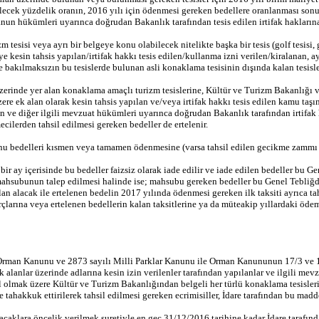
ilecek yüzdelik oranın, 2016 yılı için ödenmesi gereken bedellere oranlanması son
 Kanun hükümleri uyarınca doğrudan Bakanlık tarafından tesis edilen irtifak hakların
esisi veya ayrı bir belgeye konu olabilecek nitelikte başka bir tesis (golf tesisi,
ye kesin tahsis yapılan/irtifak hakkı tesis edilen/kullanma izni verilen/kiralanan, 
e bakılmaksızın bu tesislerde bulunan asli konaklama tesisinin dışında kalan tesisl
üzerinde yer alan konaklama amaçlı turizm tesislerine, Kültür ve Turizm Bakanlığı 
e ek alan olarak kesin tahsis yapılan ve/veya irtifak hakkı tesis edilen kamu taşınm
 ve diğer ilgili mevzuat hükümleri uyarınca doğrudan Bakanlık tarafından irtifak h
ecilerden tahsil edilmesi gereken bedeller de ertelenir.
u bedelleri kısmen veya tamamen ödenmesine (varsa tahsil edilen gecikme zammı v
bir ay içerisinde bu bedeller faizsiz olarak iade edilir ve iade edilen bedeller bu Gen
ahsubunun talep edilmesi halinde ise; mahsubu gereken bedeller bu Genel Tebliğde b
 alacak ile ertelenen bedelin 2017 yılında ödenmesi gereken ilk taksiti ayrıca tahs
rçlarına veya ertelenen bedellerin kalan taksitlerine ya da müteakip yıllardaki öde
 Orman Kanunu ve 2873 sayılı Milli Parklar Kanunu ile Orman Kanununun 17/3 ve 
alanlar üzerinde adlarına kesin izin verilenler tarafından yapılanlar ve ilgili me
ahil olmak üzere Kültür ve Turizm Bakanlığından belgeli her türlü konaklama tesisler
ahakkuk ettirilerek tahsil edilmesi gereken ecrimisiller, İdare tarafından bu madded
yacaklara öncelik verilmek suretiyle en geç 31/12/2016 tarihine kadar İdare tarafın