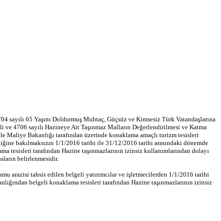
6704 sayılı 65 Yaşını Doldurmuş Muhtaç, Güçsüz ve Kimsesiz Türk Vatandaşlarına
 ve 4706 sayılı Hazineye Ait Taşınmaz Malların Değerlendirilmesi ve Katma
e Maliye Bakanlığı tarafından üzerinde konaklama amaçlı turizm tesisleri
mediğine bakılmaksızın 1/1/2016 tarihi ile 31/12/2016 tarihi arasındaki dönemde
lama tesisleri tarafından Hazine taşınmazlarının izinsiz kullanımlarından dolayı
sların belirlenmesidir.
 arazisi tahsis edilen belgeli yatırımcılar ve işletmecilerden 1/1/2016 tarihi
kanlığından belgeli konaklama tesisleri tarafından Hazine taşınmazlarının izinsiz