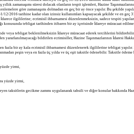
eş yıllık zamanaşımı süresi dolacak olanların tespit işlemleri, Hazine Taşınmazları
nlemelere göre zamanaşımı dolmadan en geç bir ay önce yapılır. Bu şekilde yapılan 
/12/2016 tarihine kadar olan izinsiz kullanımları kapsayacak şekilde ve en geç 31/
nde İdarece ilgililerine; ecrimisil ihbarnamesi düzenlenmeksizin, sadece tespiti yapıl
cağı konusunda tebligat tarihinden itibaren bir ay içerisinde İdareye müracaat edil
sinde veya tebligat beklenilmeksizin İdareye müracaat ederek tercihlerini bildirebilir
en yararlanılmayacağı bildirilen ecrimisiller, Hazine Taşınmazlarının İdaresi Hakk
 en fazla bir ay kala ecrimisil ihbarnamesi düzenlenerek ilgililerine tebligat yapıl
nmadan peşin veya en fazla üç yılda ve üç eşit taksitle ödenebilir. Taksitle ödeme 
 yüzde yirmi,
ra yüzde yirmi,
denmeyen taksitlerin gecikme zammı uygulanarak tahsili ve diğer konular hakkında H