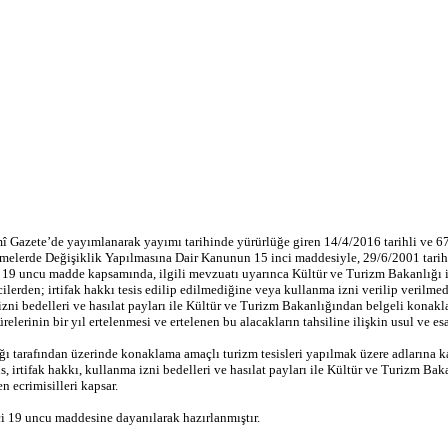
î Gazete’de yayımlanarak yayımı tarihinde yürürlüğe giren 14/4/2016 tarihli ve 
rde Değişiklik Yapılmasına Dair Kanunun 15 inci maddesiyle, 29/6/2001 tarihli
9 uncu madde kapsamında, ilgili mevzuatı uyarınca Kültür ve Turizm Bakanlığı il
ecilerden; irtifak hakkı tesis edilip edilmediğine veya kullanma izni verilip veril
a izni bedelleri ve hasılat payları ile Kültür ve Turizm Bakanlığından belgeli konak
lerinin bir yıl ertelenmesi ve ertelenen bu alacakların tahsiline ilişkin usul ve esa
arafından üzerinde konaklama amaçlı turizm tesisleri yapılmak üzere adlarına kamu
s, irtifak hakkı, kullanma izni bedelleri ve hasılat payları ile Kültür ve Turizm Ba
 ecrimisilleri kapsar.
i 19 uncu maddesine dayanılarak hazırlanmıştır.