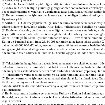
MADDE 7 – (1) İdarece;
a) Vadesi bu Genel Tebliğin yürürlüğe girdiği tarihten önce dolan ertelemeye konu 
b) Vadesi bu Genel Tebliğin yürürlüğe girdiği tarihten sonra dolacak ertelemeye ko
bedel ertelenmesinden yararlanıp yararlanmayacağı konusunda, tebligat tarihinden
(2) Belgeli yatırımcı ve işletmeciler, İdarece yapılan tebligat üzerine süresi içeri
Uygulama şekli
MADDE 8 – (1) İdarece yapılan tebligat üzerine süresi içerisinde müracaat ettiği v
edilmesi gereken kira, kesin tahsis, irtifak hakkı, kullanma izni bedelleri ve hasıl
(2) Ertelenen alacaklar, bu sürenin sona erdiği tarihte peşin veya en fazla üç yıld
veya ilgili mevzuatında belirtilen ödeme günlerini takip eden yıllardaki aynı güne
Örnek 1: Antalya İli, Serik İlçesinde bulunan ve Belek Turizm Merkezi sınırları i
Kültür ve Turizm Bakanlığınca 23/8/1998 tarihinde adına kesin tahsis yapılan X Tu
hakkı bedeli 660.000.-TL olup, mevcut sözleşme hükümleri uyarınca bedelin öde
Adı geçen Şirketten tahsili gereken anılan bedelin ertelenmesinin ve erteleme sü
ödenmesinin talep edilmesi halinde ise bu bedelin aşağıda tabloda belirtilen taks
(3) Taksitlerin herhangi birinin vadesinde ödenmemesi veya eksik ödenmesi, öden
değerlendirilmez ve bu durumda irtifak hakkı veya kullanma izni bedellerinin iki
ödenmeyen ve eksik ödenen bedeller, vade tarihinden ödemenin yapılacağı tarihe k
(4) Taksitlerin ve varsa gecikme zammı ya da faizlerinin son taksit tarihine kada
(5) Belgeli yatırımcı ve işletmeciler adına asıl alan olarak kullanılmak üzere Orm
ilgili mevzuatı uyarınca konaklama amaçlı turizm tesisi ve/veya bu tesisin tamaml
halinde; irtifak hakkı tesis edilmesi amacıyla tapuda resmi senet düzenlenip dü
bakılmaksızın;
a) Her bir taşınmazın üzerinde yer alan tesise Kültür ve Turizm Bakanlığınca ayr
Bakanlığınca yapılan kesin tahsis ve bu kesin tahsise istinaden Bakanlık tarafınd
ilişkin bedeller,
b) Tesislerin tamamı için tek bir belge düzenlenmiş olması halinde ise, asıl ve ek