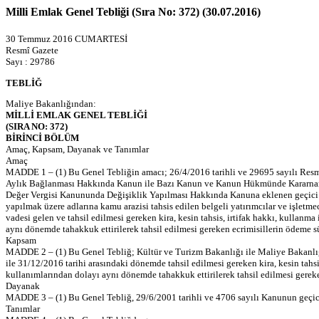
Milli Emlak Genel Tebliği (Sıra No: 372) (30.07.2016)
30 Temmuz 2016 CUMARTESİ
Resmî Gazete
Sayı : 29786
TEBLİĞ
Maliye Bakanlığından:
MİLLİ EMLAK GENEL TEBLİĞİ
(SIRA NO: 372)
BİRİNCİ BÖLÜM
Amaç, Kapsam, Dayanak ve Tanımlar
Amaç
MADDE 1 – (1) Bu Genel Tebliğin amacı; 26/4/2016 tarihli ve 29695 sayılı Resm
Aylık Bağlanması Hakkında Kanun ile Bazı Kanun ve Kanun Hükmünde Kararnamele
Değer Vergisi Kanununda Değişiklik Yapılması Hakkında Kanuna eklenen geçici 1
yapılmak üzere adlarına kamu arazisi tahsis edilen belgeli yatırımcılar ve işletm
vadesi gelen ve tahsil edilmesi gereken kira, kesin tahsis, irtifak hakkı, kullanm
aynı dönemde tahakkuk ettirilerek tahsil edilmesi gereken ecrimisillerin ödeme süre
Kapsam
MADDE 2 – (1) Bu Genel Tebliğ; Kültür ve Turizm Bakanlığı ile Maliye Bakanlığı t
ile 31/12/2016 tarihi arasındaki dönemde tahsil edilmesi gereken kira, kesin tahsi
kullanımlarından dolayı aynı dönemde tahakkuk ettirilerek tahsil edilmesi gereken
Dayanak
MADDE 3 – (1) Bu Genel Tebliğ, 29/6/2001 tarihli ve 4706 sayılı Kanunun geçic
Tanımlar