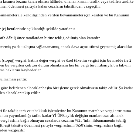
ma kısmen bozma kararı olması hâlinde; onanan kısmın tasdik veya tadilen tasdike
men ödenmesi şartıyla kalan cezaların tahsilinden vazgeçilir.
eyannameler ile kendiliğinden verilen beyannameler için kesilen ve bu Kanunun
c) bentlerinde açıklandığı şekilde yararlanır.
h dâhil) önce taraflardan birine tebliğ edilmiş olan karardır.
lmemiş ya da uzlaşma sağlanamamış, ancak dava açma süresi geçmemiş alacaklar
 (stopaj) vergisi, katma değer vergisi ve özel tüketim vergisi için bu madde ile 2
 bu vergileri çok zor durum olmaksızın her bir vergi türü itibarıyla bir takvim
me haklarını kaybederler.
lmaması şarttır.
e belirlenen alacaklar başka bir işleme gerek olmaksızın takip edilir. Şu kadar
n alacaklar takip edilir.
ile takdir, tarh ve tahakkuk işlemlerine bu Kanunun matrah ve vergi artırımına
nunun yayımlandığı tarihe kadar Yİ-ÜFE aylık değişim oranları esas alınarak
, vergi aslına bağlı olmayan cezalarda cezanın %25’inin; ihbarnamenin tebliğ
 eşit taksitte ödenmesi şartıyla vergi aslının %50’sinin, vergi aslına bağlı
den vazgeçilir.