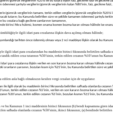
ergilerin/gümrük vergilerinin %20’si ile bu tutara ilişkin faiz, gecikme faizi ve gecikm
ödenmesi şartıyla vergilerin/gümrük vergilerinin kalan %80’inin, faiz, gecikme faizi, g
gilerin/gümrük vergilerinin tamamı, terkin edilen vergilerin/gümrük vergilerinin %20’si 
nacak tutarın; bu Kanunda belirtilen süre ve şekilde tamamen ödenmesi şartıyla terkin 
 ile bu cezalara bağlı gecikme zamlarının tamamının,
linde birinci fıkra hükmü, kısmen onama kısmen bozma kararı olması hâlinde ise onanan 
mlülüğüyle ilgili idari para cezalarına ilişkin dava açılmış olması hâlinde;
yayımlandığı tarihten önce ödenmiş olması veya 2 nci maddeye ilişkin olarak bu Kanund
ilgili idari para cezalarından bu maddenin birinci fıkrasında belirtilen safhada ol
 tasdik edilen ceza tutarının %50’sinin, terkin edilen cezanın %10’unun bu Kanund
li idari para cezalarına ilişkin verilen en son kararın bozma kararı olması hâlinde ce
tteki oranların yarısının, bozulan kısım için %25’inin, bu Kanunda belirtilen süre ve şe
u edilen asla bağlı olmaksızın kesilen vergi cezaları için de uygulanır.
ı ile ilgili olarak bu maddenin birinci fıkrasında belirtilen safhada olanlarda cezanın 
%30’unun, terkin edilen cezanın %5’inin, verilen en son kararın bozma kararı olması 
n cezanın %30’unun, terkin edilen cezanın %5’inin, bozulan kısmın %15’inin, bu Kanunda
ve bu Kanunun 1 inci maddesinin birinci fıkrasının (b) bendi kapsamına giren idari 
len safhada olanlarda cezanın %50’sinin, ikinci fıkrasının; (a) bendinde belirtilen