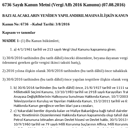
6736 Sayılı Kanun Metni (Vergi Affı 2016 Kanunu) (07.08.2016)
BAZI ALACAKLARIN YENİDEN YAPILANDIRILMASINA İLİŞKİN KANU
Kanun No: 6736 –Kabul Tarihi: 3/8/2016
Kapsam ve tanımlar
MADDE 1-
(1) Bu Kanun hükümleri;
a) 4/1/1961 tarihli ve 213 sayılı Vergi Usul Kanunu kapsamına giren;
1) 30/6/2016 tarihinden (bu tarih dâhil) önceki dönemlere, beyana dayanan vergil
ödenmesi gereken gelir vergisi ikinci taksiti hariç),
2) 2016 yılına ilişkin olarak 30/6/2016 tarihinden (bu tarih dâhil) önce tahakkuk e
3) 30/6/2016 tarihinden (bu tarih dâhil) önce yapılan tespitlere ilişkin olarak ver
b) 30/6/2016 tarihinden (bu tarih dâhil) önce, 21/6/1927 tarihli ve 1111 s
Milletvekili Seçimi Kanunu, 13/10/1983 tarihli ve 2918 sayılı Karayolları Tra
Anayasa Değişikliklerinin Halkoyuna Sunulması Hakkında Kanun, 10/7/2003 ta
Televizyonların Kuruluş ve Yayınları Hakkında Kanun, 15/2/2011 tarihli ve 6
Hakkında Kanun gereğince verilen idari para cezaları,
c) Yukarıdaki bentler dışında kalan ve Maliye Bakanlığına bağlı tahsil dair
Borç Yönetiminin Düzenlenmesi Hakkında Kanun kapsamında olup tahsil dairesine
Petrol Kanununa istinaden alınan Devlet hissesi ve Devlet hakkı, 30/5/2013 t
10/9/1960 tarihli ve 79 sayılı Milli Korunma Suçlarının Affına, Milli Korunma