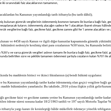
iki oranındaki faiz alacaklarının tamamının,
lacaklardan bu Kanunun yayımlandığı tarih itibarıyla (bu tarih dâhil);
ş bulunan gümrük vergilerinin ödenmemiş kısmının tamamı ile bunlara bağlı faiz, gec
 hesaplanacak tutarın; ödenmemiş alacağın sadece fer’i alacaktan ibaret olması hâlinde 
ük vergilerine bağlı faiz, gecikme faizi, gecikme zammı gibi fer’i amme alacakları ve
unan ve 4458 sayılı Kanun ve ilgili diğer kanunlar kapsamında gümrük yükümlülüğ
k hükümleri nedeniyle kesilmiş idari para cezalarının %50’sinin, bu Kanunda belirt
n %30’u ve varsa gümrük vergileri aslının tamamı ile bunlara bağlı faiz, gecikme faizi
unda belirtilen süre ve şekilde tamamen ödenmesi şartıyla cezaların kalan %70’i ile ala
kkında bu maddenin birinci ve ikinci fıkralarının (a) bendi hükmü uygulanır.
ve bu Kanunun yayımlandığı tarihe kadar ödenmemiş olan geçici vergilere bağlı ge
 madde hükmünden yararlanılır. Bu takdirde, 2016 yılına ilişkin yıllık gelir/kuru
ğlı gecikme faizi ve gecikme zammı yerine bu Kanunun yayımlandığı tarihe kadar Yİ
tilen ödeme süresi sonuna kadar 18/2/1963 tarihli ve 197 sayılı Motorlu Taşıtlar
tibarıyla yargı kararı ile kesinleştiği hâlde mükellefe ödemeye yönelik tebligatı