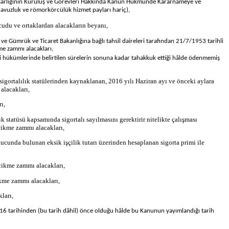
üsteşarlığının Kuruluş ve Görevleri Hakkında Kanun Hükmünde Kararnameye ve
lavuzluk ve römorkörcülük hizmet payları hariç),
cudu ve ortaklardan alacakların beyanı,
 Gümrük ve Ticaret Bakanlığına bağlı tahsil daireleri tarafından 21/7/1953 tarihli
me zammı alacakları,
li hükümlerinde belirtilen sürelerin sonuna kadar tahakkuk ettiği hâlde ödenmemiş
sigortalılık statülerinden kaynaklanan, 2016 yılı Haziran ayı ve önceki aylara
alacakları,
ı,
k statüsü kapsamında sigortalı sayılmasını gerektirir nitelikte çalışması
cikme zammı alacakları,
sonucunda bulunan eksik işçilik tutarı üzerinden hesaplanan sigorta primi ile
gecikme zammı alacakları,
cikme zammı alacakları,
ları,
/2016 tarihinden (bu tarih dâhil) önce olduğu hâlde bu Kanunun yayımlandığı tarih