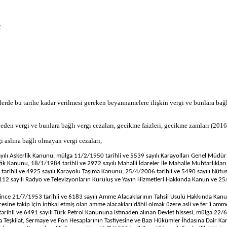
N
erde bu tarihe kadar verilmesi gereken beyannamelere ilişkin vergi ve bunlara bağl
den vergi ve bunlara bağlı vergi cezaları, gecikme faizleri, gecikme zamları (2016 yı
gi aslına bağlı olmayan vergi cezaları,
ayılı Askerlik Kanunu, mülga 11/2/1950 tarihli ve 5539 sayılı Karayolları Genel Müdü
fik Kanunu, 18/1/1984 tarihli ve 2972 sayılı Mahalli İdareler ile Mahalle Muhtarlıklar
rihli ve 4925 sayılı Karayolu Taşıma Kanunu, 25/4/2006 tarihli ve 5490 sayılı Nüfus
112 sayılı Radyo ve Televizyonların Kuruluş ve Yayın Hizmetleri Hakkında Kanun ve 25
elerince 21/7/1953 tarihli ve 6183 sayılı Amme Alacaklarının Tahsil Usulü Hakkında K
 takip için intikal etmiş olan amme alacakları dâhil olmak üzere asli ve fer’i amme al
arihli ve 6491 sayılı Türk Petrol Kanununa istinaden alınan Devlet hissesi, mülga 22/6
 Teşkilat, Sermaye ve Fon Hesaplarının Tasfiyesine ve Bazı Hükümler İhdasına Dair Kanun