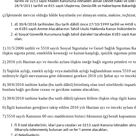
tarihli ve 3213 sayılı Maden Kanununa istinaden alınan Devlet hakkı ve öze
26/9/2011 tarihli ve 655 sayılı Ulaştırma, Denizcilik ve Haberleşme Bakanl
ç) İşletmede mevcut olduğu hâlde kayıtlarda yer almayan emtia, makine, teçhizat,
d) 30/6/2016 tarihinden (bu tarih dâhil) önce 27/10/1999 tarihli ve 4458 s
ve 6183 sayılı Amme Alacaklarının Tahsil Usulü Hakkında Kanun hükümlerine gö
e) Sosyal Güvenlik Kurumuna bağlı tahsil daireleri tarafından 6183 sayılı 
olan;
1) 31/5/2006 tarihli ve 5510 sayılı Sosyal Sigortalar ve Genel Sağlık Sigortası K
ilişkin sigorta primi, emeklilik keseneği ve kurum karşılığı, işsizlik sigortası p
2) 2016 yılı Haziran ayı ve önceki aylara ilişkin isteğe bağlı sigorta primleri ve
3) Yaşlılık aylığı, emekli aylığı veya malullük aylığı bağlandıktan sonra 5510 say
nedeniyle ilgili mevzuatına göre ödenmesi gereken 2016 yılı Şubat ayı ve önceki 
4) 30/6/2016 tarihine kadar (bu tarih dâhil) bitirilmiş olan özel nitelikteki inşaa
bunlara bağlı gecikme cezası ve gecikme zammı alacakları,
5) 30/6/2016 tarihine kadar (bu tarih dâhil) işlenen fiillere ilişkin olup ilgili k
6) İlgili kanunları gereğince takip edilen 2016 yılı Haziran ayı ve önceki aylara 
7) 5510 sayılı Kanunun 60 ıncı maddesinin birinci fıkrasının (g) bendi kapsamında
f) İl özel idarelerinin, idari para cezaları ve 3213 sayılı Kanuna istinaden 
itibarıyla ödenmemiş bulunan asli ve fer’i amme alacakları,
g) Belediyelerin;