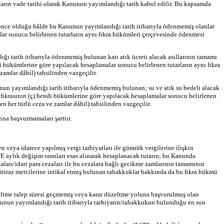
arın vade tarihi olarak Kanunun yayımlandığı tarih kabul edilir. Bu kapsamda
il) önce olduğu hâlde bu Kanunun yayımlandığı tarih itibarıyla ödenmemiş olanlar
alar sonucu belirlenen tutarların aynı fıkra hükümleri çerçevesinde ödenmesi
ı tarih itibarıyla ödenmemiş bulunan katı atık ücreti alacak asıllarının tamamı
di hükümlerine göre yapılacak hesaplamalar sonucu belirlenen tutarların aynı fıkra
amlar dâhil) tahsilinden vazgeçilir.
nun yayımlandığı tarih itibarıyla ödenmemiş bulunan; su ve atık su bedeli alacak
i fıkrasının (ç) bendi hükümlerine göre yapılacak hesaplamalar sonucu belirlenen
n her türlü ceza ve zamlar dâhil) tahsilinden vazgeçilir.
na başvurmamaları şarttır.
 veya idarece yapılmış vergi tarhiyatları ile gümrük vergilerine ilişkin
E aylık değişim oranları esas alınarak hesaplanacak tutarın; bu Kanunda
aları/idari para cezaları ile bu cezalara bağlı gecikme zamlarının tamamının
itiraz mercilerine intikal etmiş bulunan tahakkuklar hakkında da bu fıkra hükmü
üzeltme talep süresi geçmemiş veya karar düzeltme yoluna başvurulmuş olan
anunun yayımlandığı tarih itibarıyla tarhiyatın/tahakkukun bulunduğu en son