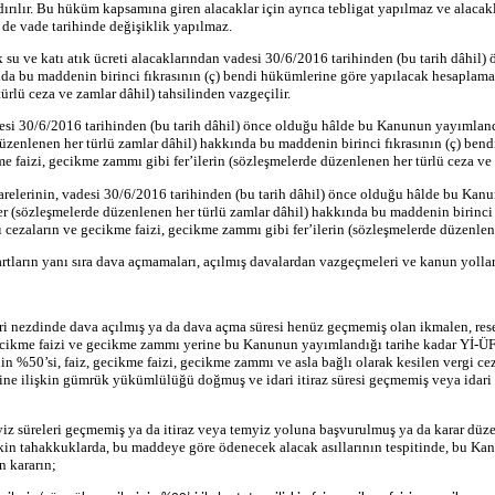
ılır. Bu hüküm kapsamına giren alacaklar için ayrıca tebligat yapılmaz ve alacakl
de vade tarihinde değişiklik yapılmaz.
ık su ve katı atık ücreti alacaklarından vadesi 30/6/2016 tarihinden (bu tarih dâh
kında bu maddenin birinci fıkrasının (ç) bendi hükümlerine göre yapılacak hesaplam
ürlü ceza ve zamlar dâhil) tahsilinden vazgeçilir.
si 30/6/2016 tarihinden (bu tarih dâhil) önce olduğu hâlde bu Kanunun yayımlandığ
 düzenlenen her türlü zamlar dâhil) hakkında bu maddenin birinci fıkrasının (ç) ben
 faizi, gecikme zammı gibi fer’ilerin (sözleşmelerde düzenlenen her türlü ceza ve z
relerinin, vadesi 30/6/2016 tarihinden (bu tarih dâhil) önce olduğu hâlde bu Kanu
’iler (sözleşmelerde düzenlenen her türlü zamlar dâhil) hakkında bu maddenin birinc
 cezaların ve gecikme faizi, gecikme zammı gibi fer’ilerin (sözleşmelerde düzenlene
ların yanı sıra dava açmamaları, açılmış davalardan vazgeçmeleri ve kanun yolları
ri nezdinde dava açılmış ya da dava açma süresi henüz geçmemiş olan ikmalen, resen
, gecikme faizi ve gecikme zammı yerine bu Kanunun yayımlandığı tarihe kadar Yİ-ÜF
in %50’si, faiz, gecikme faizi, gecikme zammı ve asla bağlı olarak kesilen vergi cez
rine ilişkin gümrük yükümlülüğü doğmuş ve idari itiraz süresi geçmemiş veya idari 
emyiz süreleri geçmemiş ya da itiraz veya temyiz yoluna başvurulmuş ya da karar d
lişkin tahakkuklarda, bu maddeye göre ödenecek alacak asıllarının tespitinde, bu K
n kararın;