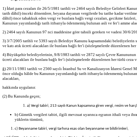
1) İdari para cezaları ile 26/5/1981 tarihli ve 2464 sayılı Belediye Gelirleri K
tarih dâhil) önceki dönemlere, beyana dayanan vergilerde bu tarihe kadar verilmes
dâhil) önce tahakkuk eden vergi ve bunlara bağlı vergi cezaları, gecikme faizler
Kanunun yayımlandığı tarih itibarıyla ödenmemiş bulunan asli ve fer’i amme alac
2) 2464 sayılı Kanunun 97 nci maddesine göre tahsili gereken ve vadesi 30/6/2016
3) 3/7/2005 tarihli ve 5393 sayılı Belediye Kanunu kapsamındaki belediyelerin s
ve katı atık ücreti alacakları ile bunlara bağlı fer’i (sözleşmelerde düzenlenen her
4) Büyükşehir belediyelerinin, 9/8/1983 tarihli ve 2872 sayılı Çevre Kanununun
ücreti alacakları ile bunlara bağlı fer’i (sözleşmelerde düzenlenen her türlü ceza v
ğ) 20/11/1981 tarihli ve 2560 sayılı İstanbul Su ve Kanalizasyon İdaresi Genel 
önce olduğu hâlde bu Kanunun yayımlandığı tarih itibarıyla ödenmemiş bulunan su 
alacakları,
hakkında uygulanır.
(2) Bu Kanunda geçen;
a) Vergi tabiri, 213 sayılı Kanun kapsamına giren vergi, resim ve harçl
b) Gümrük vergileri tabiri, ilgili mevzuat uyarınca eşyanın ithali veya ihr
yüklerin tümünü,
c) Beyanname tabiri, vergi tarhına esas olan beyanname ve bildirimleri,