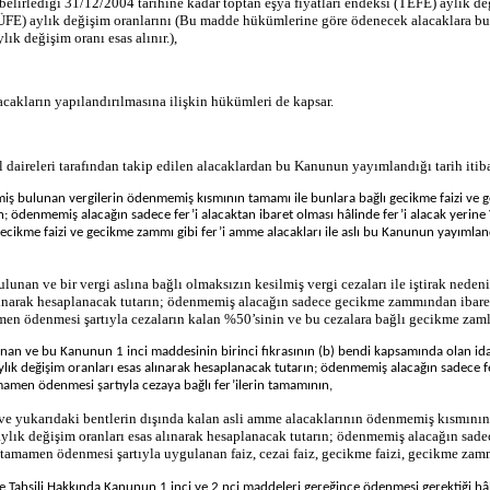
belirlediği 31/12/2004 tarihine kadar toptan eşya fiyatları endeksi (TEFE) aylık değ
 (Yİ-ÜFE) aylık değişim oranlarını (Bu madde hükümlerine göre ödenecek alacaklar
ık değişim oranı esas alınır.),
acakların yapılandırılmasına ilişkin hükümleri de kapsar.
l daireleri tarafından takip edilen alacaklardan bu Kanunun yayımlandığı tarih itibar
ş bulunan vergilerin ödenmemiş kısmının tamamı ile bunlara bağlı gecikme faizi ve g
n; ödenmemiş alacağın sadece fer’i alacaktan ibaret olması hâlinde fer’i alacak yerine
gecikme faizi ve gecikme zammı gibi fer’i amme alacakları ile aslı bu Kanunun yayımlan
an ve bir vergi aslına bağlı olmaksızın kesilmiş vergi cezaları ile iştirak neden
lınarak hesaplanacak tutarın; ödenmemiş alacağın sadece gecikme zammından ibare
amen ödenmesi şartıyla cezaların kalan %50’sinin ve bu cezalara bağlı gecikme zam
 ve bu Kanunun 1 inci maddesinin birinci fıkrasının (b) bendi kapsamında olan idari 
lık değişim oranları esas alınarak hesaplanacak tutarın; ödenmemiş alacağın sadece fer’
mamen ödenmesi şartıyla cezaya bağlı fer’ilerin tamamının,
 yukarıdaki bentlerin dışında kalan asli amme alacaklarının ödenmemiş kısmının ta
lık değişim oranları esas alınarak hesaplanacak tutarın; ödenmemiş alacağın sadece
de tamamen ödenmesi şartıyla uygulanan faiz, cezai faiz, gecikme faizi, gecikme zam
ile Tahsili Hakkında Kanunun 1 inci ve 2 nci maddeleri gereğince ödenmesi gerektiği