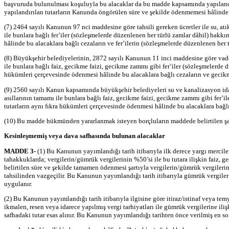
başvuruda bulunulması koşuluyla bu alacaklar da bu madde kapsamında yapılandır
yapılandırılan tutarların Kanunda öngörülen süre ve şekilde ödenmemesi hâlinde 
(7) 2464 sayılı Kanunun 97 nci maddesine göre tahsili gereken ücretler ile su, at
ile bunlara bağlı fer’iler (sözleşmelerde düzenlenen her türlü zamlar dâhil) hak
hâlinde bu alacaklara bağlı cezaların ve fer’ilerin (sözleşmelerde düzenlenen her t
(8) Büyükşehir belediyelerinin, 2872 sayılı Kanunun 11 inci maddesine göre vade
ile bunlara bağlı faiz, gecikme faizi, gecikme zammı gibi fer’iler (sözleşmelerde
hükümleri çerçevesinde ödenmesi hâlinde bu alacaklara bağlı cezaların ve gecikme
(9) 2560 sayılı Kanun kapsamında büyükşehir belediyeleri su ve kanalizasyon ida
asıllarının tamamı ile bunlara bağlı faiz, gecikme faizi, gecikme zammı gibi fer
tutarların aynı fıkra hükümleri çerçevesinde ödenmesi hâlinde bu alacaklara bağlı
(10) Bu madde hükmünden yararlanmak isteyen borçluların maddede belirtilen şart
Kesinleşmemiş veya dava safhasında bulunan alacaklar
MADDE 3-
(1) Bu Kanunun yayımlandığı tarih itibarıyla ilk derece yargı mercile
tahakkuklarda; vergilerin/gümrük vergilerinin %50’si ile bu tutara ilişkin faiz
belirtilen süre ve şekilde tamamen ödenmesi şartıyla vergilerin/gümrük vergilerin
tahsilinden vazgeçilir. Bu Kanunun yayımlandığı tarih itibarıyla gümrük vergile
uygulanır.
(2) Bu Kanunun yayımlandığı tarih itibarıyla ilgisine göre itiraz/istinaf veya t
ikmalen, resen veya idarece yapılmış vergi tarhiyatları ile gümrük vergilerine i
safhadaki tutar esas alınır. Bu Kanunun yayımlandığı tarihten önce verilmiş en so