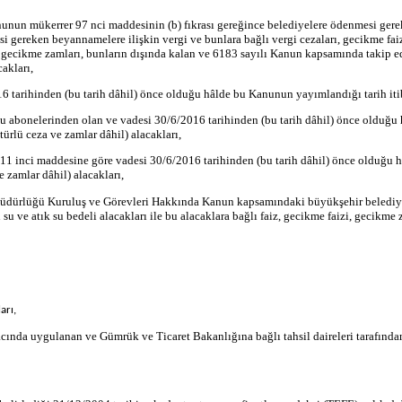
anununun mükerrer 97 nci maddesinin (b) fıkrası gereğince belediyelere ödenmesi ge
i gereken beyannamelere ilişkin vergi ve bunlara bağlı vergi cezaları, gecikme faiz
i, gecikme zamları, bunların dışında kalan ve 6183 sayılı Kanun kapsamında takip e
akları,
 tarihinden (bu tarih dâhil) önce olduğu hâlde bu Kanunun yayımlandığı tarih itiba
u abonelerinden olan ve vadesi 30/6/2016 tarihinden (bu tarih dâhil) önce olduğu
 türlü ceza ve zamlar dâhil) alacakları,
 11 inci maddesine göre vadesi 30/6/2016 tarihinden (bu tarih dâhil) önce olduğu 
e zamlar dâhil) alacakları,
Müdürlüğü Kuruluş ve Görevleri Hakkında Kanun kapsamındaki büyükşehir belediyele
ve atık su bedeli alacakları ile bu alacaklara bağlı faiz, gecikme faizi, gecikme z
arı,
acında uygulanan ve Gümrük ve Ticaret Bakanlığına bağlı tahsil daireleri tarafından t