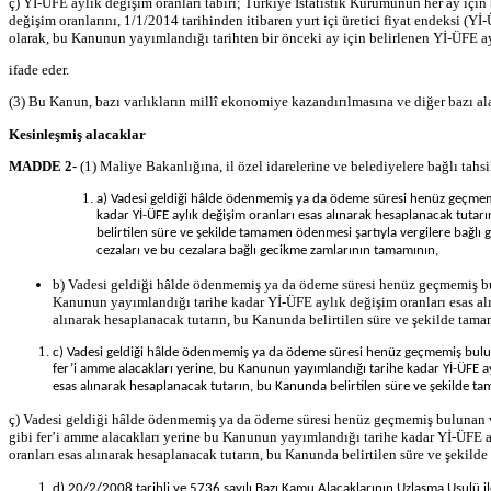
ç) Yİ-ÜFE aylık değişim oranları tabiri; Türkiye İstatistik Kurumunun her ay için 
değişim oranlarını, 1/1/2014 tarihinden itibaren yurt içi üretici fiyat endeksi
olarak, bu Kanunun yayımlandığı tarihten bir önceki ay için belirlenen Yİ-ÜFE ayl
ifade eder.
(3) Bu Kanun, bazı varlıkların millî ekonomiye kazandırılmasına ve diğer bazı al
Kesinleşmiş alacaklar
MADDE 2-
(1) Maliye Bakanlığına, il özel idarelerine ve belediyelere bağlı tahsi
a) Vadesi geldiği hâlde ödenmemiş ya da ödeme süresi henüz geçmemi
kadar Yİ-ÜFE aylık değişim oranları esas alınarak hesaplanacak tutarı
belirtilen süre ve şekilde tamamen ödenmesi şartıyla vergilere bağlı 
cezaları ve bu cezalara bağlı gecikme zamlarının tamamının,
b) Vadesi geldiği hâlde ödenmemiş ya da ödeme süresi henüz geçmemiş bulun
Kanunun yayımlandığı tarihe kadar Yİ-ÜFE aylık değişim oranları esas a
alınarak hesaplanacak tutarın, bu Kanunda belirtilen süre ve şekilde tam
c) Vadesi geldiği hâlde ödenmemiş ya da ödeme süresi henüz geçmemiş bulunan
fer’i amme alacakları yerine, bu Kanunun yayımlandığı tarihe kadar Yİ-ÜFE ay
esas alınarak hesaplanacak tutarın, bu Kanunda belirtilen süre ve şekilde ta
ç) Vadesi geldiği hâlde ödenmemiş ya da ödeme süresi henüz geçmemiş bulunan ve
gibi fer’i amme alacakları yerine bu Kanunun yayımlandığı tarihe kadar Yİ-ÜFE ay
oranları esas alınarak hesaplanacak tutarın, bu Kanunda belirtilen süre ve şekil
d) 20/2/2008 tarihli ve 5736 sayılı Bazı Kamu Alacaklarının Uzlaşma Usulü 