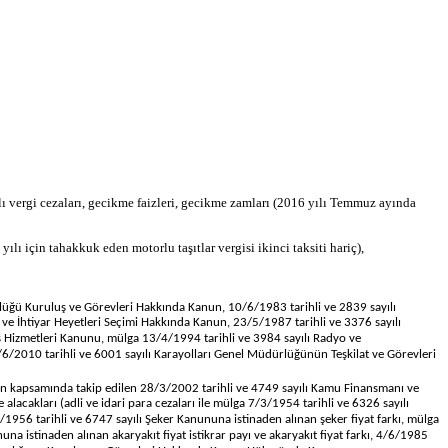
ı vergi cezaları, gecikme faizleri, gecikme zamları (2016 yılı Temmuz ayında
lı için tahakkuk eden motorlu taşıtlar vergisi ikinci taksiti hariç),
rlüğü Kuruluş ve Görevleri Hakkında Kanun, 10/6/1983 tarihli ve 2839 sayılı
ı ve İhtiyar Heyetleri Seçimi Hakkında Kanun, 23/5/1987 tarihli ve 3376 sayılı
 Hizmetleri Kanunu, mülga 13/4/1994 tarihli ve 3984 sayılı Radyo ve
/6/2010 tarihli ve 6001 sayılı Karayolları Genel Müdürlüğünün Teşkilat ve Görevleri
anun kapsamında takip edilen 28/3/2002 tarihli ve 4749 sayılı Kamu Finansmanı ve
acakları (adli ve idari para cezaları ile mülga 7/3/1954 tarihli ve 6326 sayılı
/1956 tarihli ve 6747 sayılı Şeker Kanununa istinaden alınan şeker fiyat farkı, mülga
a istinaden alınan akaryakıt fiyat istikrar payı ve akaryakıt fiyat farkı, 4/6/1985