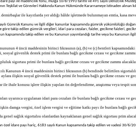
l idare payı ile madencilik fonu, mülga 10/8/1993 tarihli ve 491 sayılı Denizcilik M
ığının Teşkilat ve Görevleri Hakkında Kanun Hükmünde Kararnameye istinaden alınan kı
 demirbaşlar ile kayıtlarda yer aldığı hâlde işletmede bulunmayan emtia, kasa mev
ayılı Gümrük Kanunu ve ilgili diğer kanunlar kapsamında gümrük yükümlülüğü doğan ve
re takip edilen gümrük vergileri, idari para cezaları, faizler, gecikme faizleri, gecik
Kanun kapsamında takip edilen ve bu Kanunun yayımlandığı tarihe veya bu Kanunun ilgi
anununun 4 üncü maddesinin birinci fıkrasının (a), (b) ve (c) bentleri kapsamındaki 
rimi, sosyal güvenlik destek primi ile bunlara bağlı gecikme cezası ve gecikme zammı 
 topluluk sigortası primi ile bunlara bağlı gecikme cezası ve gecikme zammı alacaklar
ılı Kanunun 4 üncü maddesinin birinci fıkrasının (b) bendinde belirtilen sigortalılı
aylara ilişkin sosyal güvenlik destek primi ile bunlara bağlı gecikme cezası ve ge
tlar ile ihale konusu işlere ilişkin yapılan ön değerlendirme, araştırma veya tespit 
anunları uyarınca uygulanan idari para cezaları ile bunlara bağlı gecikme cezası ve 
ilişkin damga vergisi, özel işlem vergisi ve eğitime katkı payı ile bunlara bağlı ge
 genel sağlık sigortalısı olanlardan kaynaklanan genel sağlık sigortası prim alacak
alınan özel idare payı hariç, 6183 sayılı Kanun kapsamında takip edilen ve vadesi 30/6