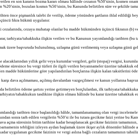
verilen en son kararın bozma kararı olması hâlinde cezanın %50’sinin, kısmen ona
nın %20’sinin, bozulan kısmın %50’sinin, bu Kanunda belirtilen süre ve şekilde tama
ten önce pişmanlık talebi ile verilip, ödeme yönünden şartların ihlal edildiği b
 üçüncü fıkra hükmü uygulanır.
i cezalarında, cezaya muhatap olanlar bu madde hükmünden üçüncü fıkranın (b) ve (
r, tarhiyata/tahakkuka ilişkin verilen ve bu Kanunun yayımlandığı tarihten (bu tari
ılmak üzere başvuruda bulunulmuş, uzlaşma günü verilmemiş veya uzlaşma günü ge
alacaklarından yıllık gelir veya kurumlar vergileri, gelir (stopaj) vergisi, kurumlar
e süresince bu vergi türleri ile ilgili verilen beyannameler üzerine tahakkuk eden
len madde hükümlerine göre yapılandırılan borçlarına ilişkin kalan taksitlerini öde
arşı dava açılmaması, açılmış davalardan vazgeçilmesi ve kanun yollarına başvuru
irtilen ödeme şartını yerine getirmeyen borçlulardan, ilk tarhiyata/tahakkuka gör
arhiyatın/tahakkukun tasdikine ilişkin olması hâlinde bu karar üzerine tahakkuk ede
landığı tarihten önce başlanıldığı hâlde, tamamlanamamış olan vergi incelemeleri 
ndan sonra tarh edilen vergilerin %50’si ile bu tutara gecikme faizi yerine bu Ka
 dava açma süresinin bitim tarihine kadar hesaplanacak gecikme faizinin tamamının
hbarnamenin tebliğini izleyen aydan başlamak üzere ikişer aylık dönemler hâlinde altı
dar uygulanan gecikme faizinin ve vergi aslına bağlı cezaların tamamının tahsilin