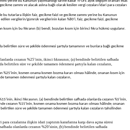
e zammı yerine bu Kanunun yayımlandığı tarihe kadar Yİ-ÜFE aylık değişim oranları esas
ecikme zammı ve alacak aslına bağlı olarak kesilen vergi cezaları/idari para cezaları
ile bu tutarlara ilişkin faiz, gecikme faizi ve gecikme zammı yerine bu Kanunun
edilen vergilerin/gümrük vergilerinin kalan %80’i, faiz, gecikme faizi, gecikme
kısım için bu fıkranın (b) bendi, bozulan kısım için birinci fıkra hükmü uygulanır.
a belirtilen süre ve şekilde ödenmesi şartıyla tamamının ve bunlara bağlı gecikme
anlarda cezanın %25’inin, ikinci fıkrasının; (a) bendinde belirtilen safhada
a belirtilen süre ve şekilde tamamen ödenmesi şartıyla kalan cezaların,
zanın %25’inin, kısmen onama kısmen bozma kararı olması hâlinde, onanan kısım için
kilde tamamen ödenmesi şartıyla kalan cezaların,
%15’inin, ikinci fıkrasının; (a) bendinde belirtilen safhada olanlarda cezanın %5’inin,
hâlinde cezanın %15’inin, kısmen onama kısmen bozma kararı olması hâlinde; onanan
 belirtilen süre ve şekilde tamamen ödenmesi şartıyla kalan cezaların tahsilinden
para cezalarına ilişkin idari yaptırım kararlarına karşı dava açma süresi
 safhada olanlarda cezanın %20’sinin, (b) bendinde belirtilen safhada