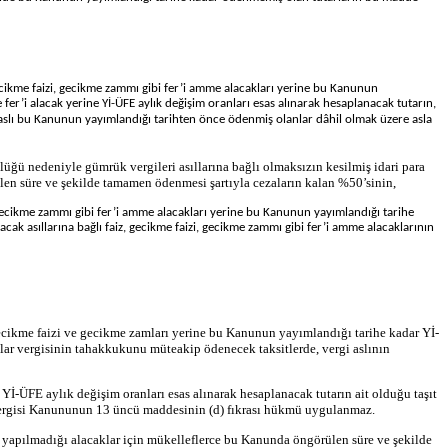
ikme faizi, gecikme zammı gibi fer’i amme alacakları yerine bu Kanunun
fer’i alacak yerine Yİ-ÜFE aylık değişim oranları esas alınarak hesaplanacak tutarın,
 aslı bu Kanunun yayımlandığı tarihten önce ödenmiş olanlar dâhil olmak üzere asla
ü nedeniyle gümrük vergileri asıllarına bağlı olmaksızın kesilmiş idari para
ilen süre ve şekilde tamamen ödenmesi şartıyla cezaların kalan %50’sinin,
, gecikme zammı gibi fer’i amme alacakları yerine bu Kanunun yayımlandığı tarihe
cak asıllarına bağlı faiz, gecikme faizi, gecikme zammı gibi fer’i amme alacaklarının
cikme faizi ve gecikme zamları yerine bu Kanunun yayımlandığı tarihe kadar Yİ-
mlar vergisinin tahakkukunu müteakip ödenecek taksitlerde, vergi aslının
-ÜFE aylık değişim oranları esas alınarak hesaplanacak tutarın ait olduğu taşıt
 Vergisi Kanununun 13 üncü maddesinin (d) fıkrası hükmü uygulanmaz.
n yapılmadığı alacaklar için mükelleflerce bu Kanunda öngörülen süre ve şekilde