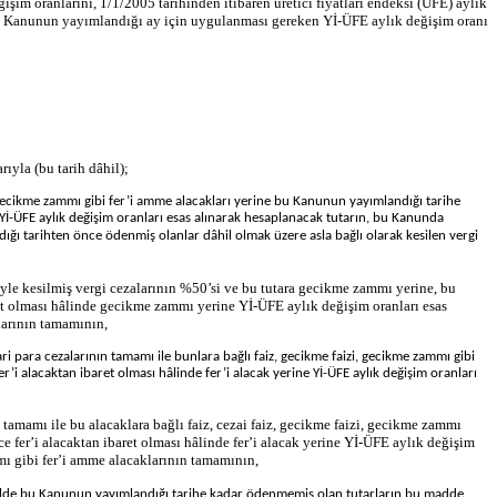
işim oranlarını, 1/1/2005 tarihinden itibaren üretici fiyatları endeksi (ÜFE) aylık
a bu Kanunun yayımlandığı ay için uygulanması gereken Yİ-ÜFE aylık değişim oranı
ıyla (bu tarih dâhil);
ecikme zammı gibi fer’i amme alacakları yerine bu Kanunun yayımlandığı tarihe
 Yİ-ÜFE aylık değişim oranları esas alınarak hesaplanacak tutarın, bu Kanunda
dığı tarihten önce ödenmiş olanlar dâhil olmak üzere asla bağlı olarak kesilen vergi
iyle kesilmiş vergi cezalarının %50’si ve bu tutara gecikme zammı yerine, bu
t olması hâlinde gecikme zammı yerine Yİ-ÜFE aylık değişim oranları esas
larının tamamının,
para cezalarının tamamı ile bunlara bağlı faiz, gecikme faizi, gecikme zammı gibi
i alacaktan ibaret olması hâlinde fer’i alacak yerine Yİ-ÜFE aylık değişim oranları
mamı ile bu alacaklara bağlı faiz, cezai faiz, gecikme faizi, gecikme zammı
 fer’i alacaktan ibaret olması hâlinde fer’i alacak yerine Yİ-ÜFE aylık değişim
mı gibi fer’i amme alacaklarının tamamının,
 hâlde bu Kanunun yayımlandığı tarihe kadar ödenmemiş olan tutarların bu madde