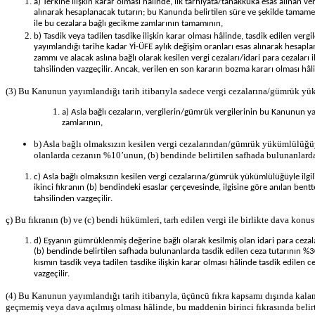
a) Terkine ilişkin karar olması hâlinde, ilk tarhiyata/tahakkuka esas alınan v
alınarak hesaplanacak tutarın; bu Kanunda belirtilen süre ve şekilde tamamen 
ile bu cezalara bağlı gecikme zamlarının tamamının,
b) Tasdik veya tadilen tasdike ilişkin karar olması hâlinde, tasdik edilen ver
yayımlandığı tarihe kadar Yİ-ÜFE aylık değişim oranları esas alınarak hesapla
zammı ve alacak aslına bağlı olarak kesilen vergi cezaları/idari para cezaları
tahsilinden vazgeçilir. Ancak, verilen en son kararın bozma kararı olması hâ
(3) Bu Kanunun yayımlandığı tarih itibarıyla sadece vergi cezalarına/gümrük yükü
a) Asla bağlı cezaların, vergilerin/gümrük vergilerinin bu Kanunun 
zamlarının,
b) Asla bağlı olmaksızın kesilen vergi cezalarından/gümrük yükümlülüğüyle 
olanlarda cezanın %10’unun, (b) bendinde belirtilen safhada bulunanlarda
c) Asla bağlı olmaksızın kesilen vergi cezalarına/gümrük yükümlülüğüyle ilgi
ikinci fıkranın (b) bendindeki esaslar çerçevesinde, ilgisine göre anılan ben
tahsilinden vazgeçilir.
ç) Bu fıkranın (b) ve (c) bendi hükümleri, tarh edilen vergi ile birlikte dava konus
d) Eşyanın gümrüklenmiş değerine bağlı olarak kesilmiş olan idari para cezalar
(b) bendinde belirtilen safhada bulunanlarda tasdik edilen ceza tutarının 
kısmın tasdik veya tadilen tasdike ilişkin karar olması hâlinde tasdik edile
vazgeçilir.
(4) Bu Kanunun yayımlandığı tarih itibarıyla, üçüncü fıkra kapsamı dışında kalan 
geçmemiş veya dava açılmış olması hâlinde, bu maddenin birinci fıkrasında belirti