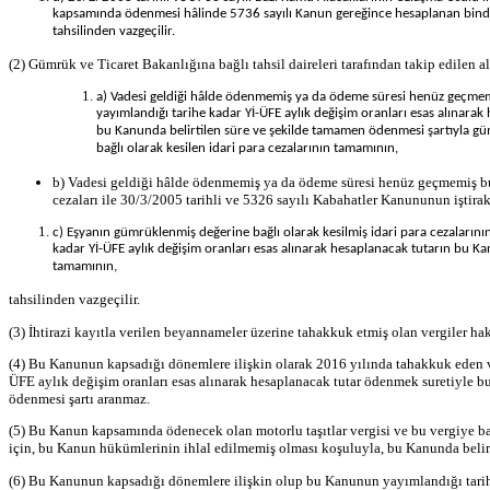
kapsamında ödenmesi hâlinde 5736 sayılı Kanun gereğince hesaplanan binde 
tahsilinden vazgeçilir.
(2) Gümrük ve Ticaret Bakanlığına bağlı tahsil daireleri tarafından takip edilen a
a) Vadesi geldiği hâlde ödenmemiş ya da ödeme süresi henüz geçmemi
yayımlandığı tarihe kadar Yİ-ÜFE aylık değişim oranları esas alınarak
bu Kanunda belirtilen süre ve şekilde tamamen ödenmesi şartıyla gümr
bağlı olarak kesilen idari para cezalarının tamamının,
b) Vadesi geldiği hâlde ödenmemiş ya da ödeme süresi henüz geçmemiş bul
cezaları ile 30/3/2005 tarihli ve 5326 sayılı Kabahatler Kanununun iştira
c) Eşyanın gümrüklenmiş değerine bağlı olarak kesilmiş idari para cezalarını
kadar Yİ-ÜFE aylık değişim oranları esas alınarak hesaplanacak tutarın bu Kan
tamamının,
tahsilinden vazgeçilir.
(3) İhtirazi kayıtla verilen beyannameler üzerine tahakkuk etmiş olan vergiler ha
(4) Bu Kanunun kapsadığı dönemlere ilişkin olarak 2016 yılında tahakkuk eden 
ÜFE aylık değişim oranları esas alınarak hesaplanacak tutar ödenmek suretiyle bu
ödenmesi şartı aranmaz.
(5) Bu Kanun kapsamında ödenecek olan motorlu taşıtlar vergisi ve bu vergiye ba
için, bu Kanun hükümlerinin ihlal edilmemiş olması koşuluyla, bu Kanunda belir
(6) Bu Kanunun kapsadığı dönemlere ilişkin olup bu Kanunun yayımlandığı tarih i