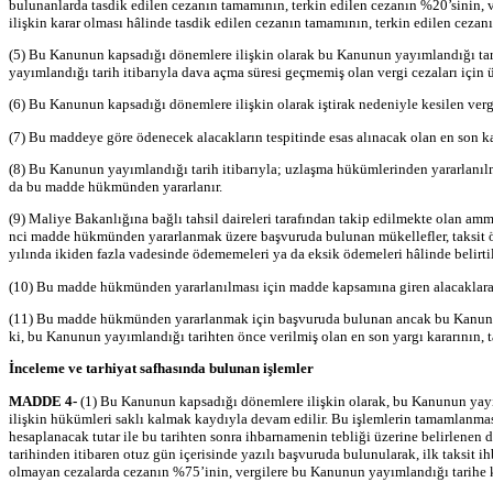
bulunanlarda tasdik edilen cezanın tamamının, terkin edilen cezanın %20’sinin, 
ilişkin karar olması hâlinde tasdik edilen cezanın tamamının, terkin edilen ceza
(5) Bu Kanunun kapsadığı dönemlere ilişkin olarak bu Kanunun yayımlandığı tarih
yayımlandığı tarih itibarıyla dava açma süresi geçmemiş olan vergi cezaları için
(6) Bu Kanunun kapsadığı dönemlere ilişkin olarak iştirak nedeniyle kesilen verg
(7) Bu maddeye göre ödenecek alacakların tespitinde esas alınacak olan en son kara
(8) Bu Kanunun yayımlandığı tarih itibarıyla; uzlaşma hükümlerinden yararlan
da bu madde hükmünden yararlanır.
(9) Maliye Bakanlığına bağlı tahsil daireleri tarafından takip edilmekte olan amme 
nci madde hükmünden yararlanmak üzere başvuruda bulunan mükellefler, taksit ödem
yılında ikiden fazla vadesinde ödememeleri ya da eksik ödemeleri hâlinde belirti
(10) Bu madde hükmünden yararlanılması için madde kapsamına giren alacaklara k
(11) Bu madde hükmünden yararlanmak için başvuruda bulunan ancak bu Kanunda bel
ki, bu Kanunun yayımlandığı tarihten önce verilmiş olan en son yargı kararının, t
İnceleme ve tarhiyat safhasında bulunan işlemler
MADDE 4-
(1) Bu Kanunun kapsadığı dönemlere ilişkin olarak, bu Kanunun yayım
ilişkin hükümleri saklı kalmak kaydıyla devam edilir. Bu işlemlerin tamamlanması
hesaplanacak tutar ile bu tarihten sonra ihbarnamenin tebliği üzerine belirlenen
tarihinden itibaren otuz gün içerisinde yazılı başvuruda bulunularak, ilk taksit i
olmayan cezalarda cezanın %75’inin, vergilere bu Kanunun yayımlandığı tarihe ka