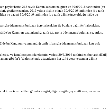
reken paylar hariç, 213 sayılı Kanun kapsamına giren ve 30/6/2016 tarihinden (bu
leri, gecikme zamları, 2016 yılına ilişkin olarak 30/6/2016 tarihinden (bu tarih
dilen ve vadesi 30/6/2016 tarihinden (bu tarih dâhil) önce olduğu hâlde bu
rıyla ödenmemiş bulunan ücret alacakları ile bunlara bağlı fer’i alacakları,
 hâlde bu Kanunun yayımlandığı tarih itibarıyla ödenmemiş bulunan su, atık su
hâlde bu Kanunun yayımlandığı tarih itibarıyla ödenmemiş bulunan katı atık
ri su ve kanalizasyon idarelerinin, vadesi 30/6/2016 tarihinden (bu tarih dâhil)
ammı gibi fer’i (sözleşmelerde düzenlenen her türlü ceza ve zamlar dâhil)
akip ve tahsil edilen gümrük vergisi, diğer vergiler, eş etkili vergiler ve mali