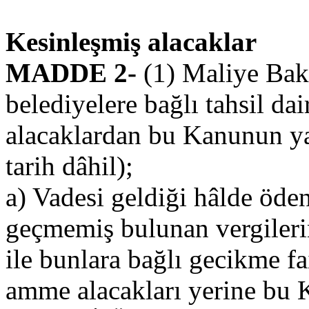
Kesinleşmiş alacaklar
MADDE 2-
(1) Maliye Bakan
belediyelere bağlı tahsil dai
alacaklardan bu Kanunun yay
tarih dâhil);
a) Vadesi geldiği hâlde öd
geçmemiş bulunan vergiler
ile bunlara bağlı gecikme f
amme alacakları yerine bu 