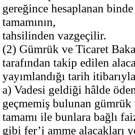
gereğince hesaplanan binde 
tamamının,
tahsilinden vazgeçilir.
(2) Gümrük ve Ticaret Bakanl
tarafından takip edilen al
yayımlandığı tarih itibarıyla
a) Vadesi geldiği hâlde öd
geçmemiş bulunan gümrük v
tamamı ile bunlara bağlı fa
gibi fer’i amme alacakları