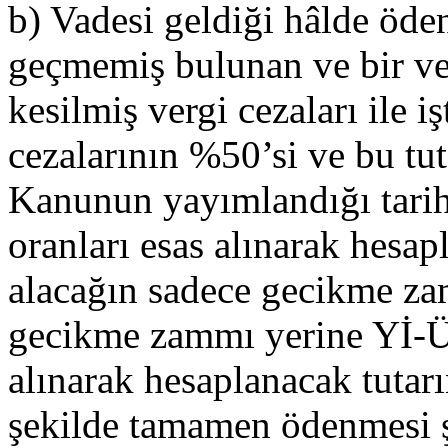
b) Vadesi geldiği hâlde öd
geçmemiş bulunan ve bir ver
kesilmiş vergi cezaları ile i
cezalarının %50’si ve bu tu
Kanunun yayımlandığı tari
oranları esas alınarak hesa
alacağın sadece gecikme za
gecikme zammı yerine Yİ-ÜF
alınarak hesaplanacak tutar
şekilde tamamen ödenmesi ş