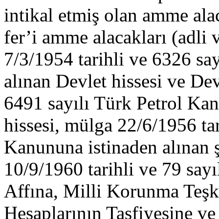
intikal etmiş olan amme alac
fer’i amme alacakları (adli v
7/3/1954 tarihli ve 6326 sa
alınan Devlet hissesi ve Dev
6491 sayılı Türk Petrol Kan
hissesi, mülga 22/6/1956 tar
Kanununa istinaden alınan ş
10/9/1960 tarihli ve 79 say
Affına, Milli Korunma Teşk
Hesaplarının Tasfiyesine v