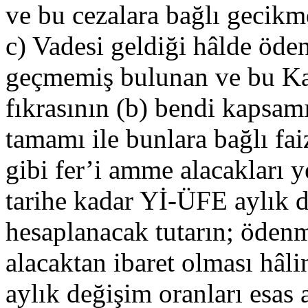
ve bu cezalara bağlı gecik
c) Vadesi geldiği hâlde öd
geçmemiş bulunan ve bu Ka
fıkrasının (b) bendi kapsamı
tamamı ile bunlara bağlı fa
gibi fer’i amme alacakları
tarihe kadar Yİ-ÜFE aylık d
hesaplanacak tutarın; ödenm
alacaktan ibaret olması hâl
aylık değişim oranları esas 