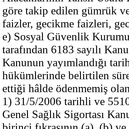
göre takip edilen gümrük verg
faizler, gecikme faizleri, g
e) Sosyal Güvenlik Kurumuna
tarafından 6183 sayılı Kan
Kanunun yayımlandığı tarih
hükümlerinde belirtilen sür
ettiği hâlde ödenmemiş olan
1) 31/5/2006 tarihli ve 5510
Genel Sağlık Sigortası Ka
birinci fıkrasının (a), (b) v