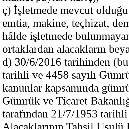
ç) İşletmede mevcut olduğu
emtia, makine, teçhizat, dem
hâlde işletmede bulunmaya
ortaklardan alacakların beya
d) 30/6/2016 tarihinden (bu
tarihli ve 4458 sayılı Gümr
kanunlar kapsamında gümr
Gümrük ve Ticaret Bakanlığı
tarafından 21/7/1953 tarihl
Alacaklarının Tahsil Usul