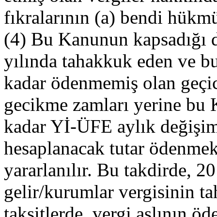
fıkralarının (a) bendi hükm
(4) Bu Kanunun kapsadığı d
yılında tahakkuk eden ve b
kadar ödenmemiş olan geçici
gecikme zamları yerine bu 
kadar Yİ-ÜFE aylık değişim 
hesaplanacak tutar ödenme
yararlanılır. Bu takdirde, 20
gelir/kurumlar vergisinin 
taksitlerde, vergi aslının ö