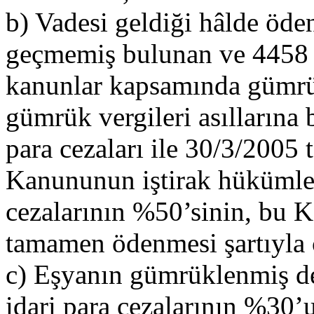
b) Vadesi geldiği hâlde öd
geçmemiş bulunan ve 4458 s
kanunlar kapsamında gümr
gümrük vergileri asıllarına 
para cezaları ile 30/3/2005 
Kanununun iştirak hükümleri
cezalarının %50’sinin, bu K
tamamen ödenmesi şartıyla 
c) Eşyanın gümrüklenmiş de
idari para cezalarının %30’