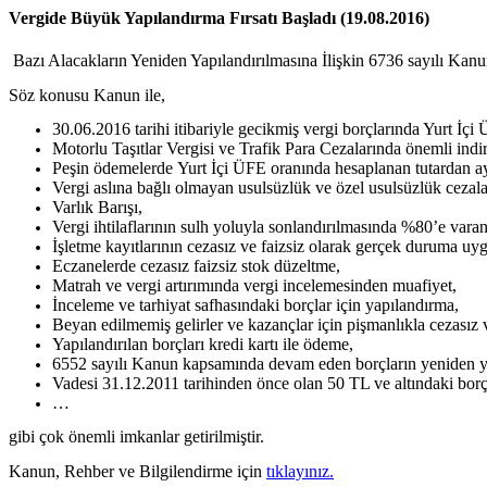
Vergide Büyük Yapılandırma Fırsatı Başladı (19.08.2016)
Bazı Alacakların Yeniden Yapılandırılmasına İlişkin 6736 sayılı Kanu
Söz konusu Kanun ile,
30.06.2016 tarihi itibariyle gecikmiş vergi borçlarında Yurt İç
Motorlu Taşıtlar Vergisi ve Trafik Para Cezalarında önemli indi
Peşin ödemelerde Yurt İçi ÜFE oranında hesaplanan tutardan a
Vergi aslına bağlı olmayan usulsüzlük ve özel usulsüzlük cezala
Varlık Barışı,
Vergi ihtilaflarının sulh yoluyla sonlandırılmasında %80’e varan
İşletme kayıtlarının cezasız ve faizsiz olarak gerçek duruma uyg
Eczanelerde cezasız faizsiz stok düzeltme,
Matrah ve vergi artırımında vergi incelemesinden muafiyet,
İnceleme ve tarhiyat safhasındaki borçlar için yapılandırma,
Beyan edilmemiş gelirler ve kazançlar için pişmanlıkla cezasız 
Yapılandırılan borçları kredi kartı ile ödeme,
6552 sayılı Kanun kapsamında devam eden borçların yeniden ya
Vadesi 31.12.2011 tarihinden önce olan 50 TL ve altındaki borçl
…
gibi çok önemli imkanlar getirilmiştir.
Kanun, Rehber ve Bilgilendirme için
tıklayınız.