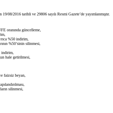
n 19/08/2016 tarihli ve 29806 sayılı Resmi Gazete’de yayımlanmıştır.
i ÜFE oranında güncelleme,
rim,
yrıca %50 indirim,
rının %50’sinin silinmesi,
 indirim,
un hale getirilmesi,
ve faizsiz beyan,
pılandırılması,
arın silinmesi,