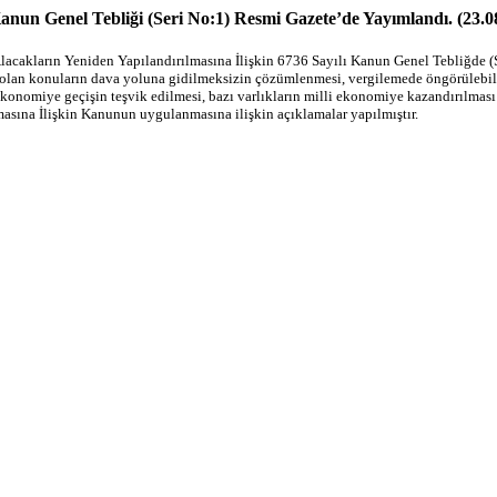
Kanun Genel Tebliği (Seri No:1) Resmi Gazete’de Yayımlandı. (23.0
lacakların Yeniden Yapılandırılmasına İlişkin 6736 Sayılı Kanun Genel Tebliğde (
e olan konuların dava yoluna gidilmeksizin çözümlenmesi, vergilemede öngörülebilirl
lı ekonomiye geçişin teşvik edilmesi, bazı varlıkların milli ekonomiye kazandırılma
asına İlişkin Kanunun uygulanmasına ilişkin açıklamalar yapılmıştır.