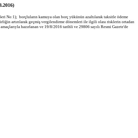
8.2016)
Seri No:1); borçluların kamuya olan borç yükünün azaltılarak taksitle ödeme
iğin artırılarak geçmiş vergilendirme dönemleri ile ilgili olası risklerin ortadan
sı amaçlarıyla hazırlanan ve 19/8/2016 tarihli ve 29806 sayılı Resmi Gazete'de