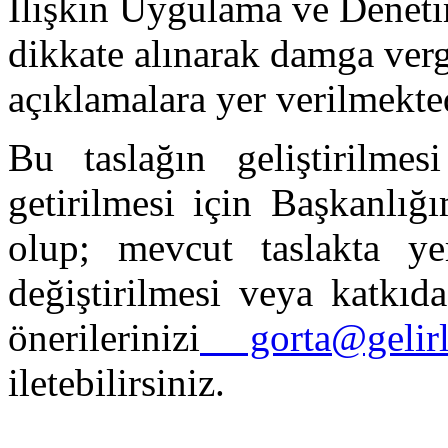
İlişkin Uygulama ve Denet
dikkate alınarak damga vergi
açıklamalara yer verilmekted
Bu taslağın geliştirilme
getirilmesi için Başkanlığ
olup; mevcut taslakta yer
değiştirilmesi veya katkıd
önerilerinizi
gorta@gelirle
iletebilirsiniz.