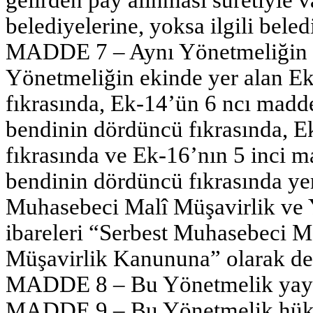
belediyelerine, yoksa ilgili bele
MADDE 7 – Aynı Yönetmeliğin 79
Yönetmeliğin ekinde yer alan E
fıkrasında, Ek-14’ün 6 ncı madde
bendinin dördüncü fıkrasında, E
fıkrasında ve Ek-16’nın 5 inci ma
bendinin dördüncü fıkrasında ye
Muhasebeci Malî Müşavirlik ve
ibareleri “Serbest Muhasebeci M
Müşavirlik Kanununa” olarak deği
MADDE 8 – Bu Yönetmelik yayımı
MADDE 9 – Bu Yönetmelik hüküm